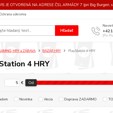
IS JE OTVORENÁ NA ADRESE ČSL.ARMÁDY 7 (pri Big Burgeri, st
Ochrana súkromia
Neviet
Hľadať
+421
(Po-Pi
GAMING, HRY a ZÁBAVA
BAZÁR HRY
PlayStation 4 HRY
Station 4 HRY
€
Od
adom
Novinka
Akcia
Doprava ZADARMO
TO