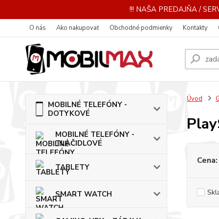
!!! NAŠA PREDAJŇA / SERV
O nás
Ako nakupovať
Obchodné podmienky
Kontakty
Úvod
MOBILNÉ TELEFÓNY -
DOTYKOVÉ
Play
MOBILNÉ TELEFÓNY -
TLAČIDLOVÉ
Cena:
TABLETY
Skl
SMART WATCH