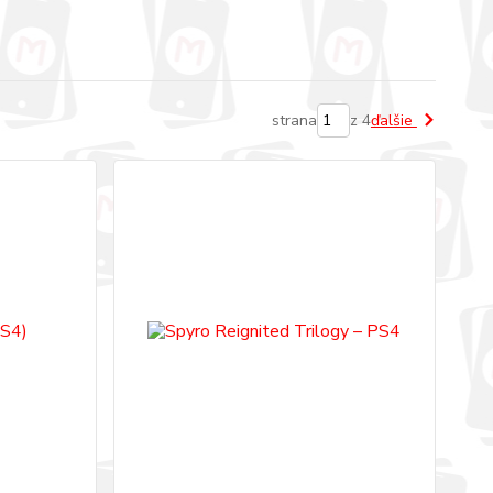
strana
z 4
ďalšie