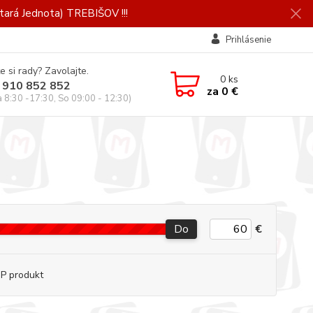
ará Jednota) TREBIŠOV !!!
Prihlásenie
e si rady? Zavolajte.
0
ks
 910 852 852
za
0 €
a 8:30 -17:30, So 09:00 - 12:30)
Do
€
P produkt