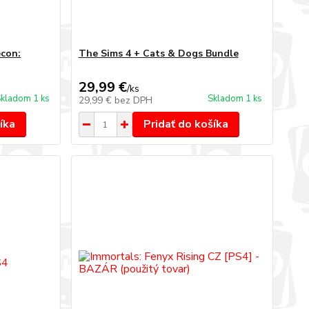
econ:
The Sims 4 + Cats & Dogs Bundle
29,99 €
/
ks
kladom 1 ks
Skladom 1 ks
29,99 €
bez DPH
íka
Pridať do košíka