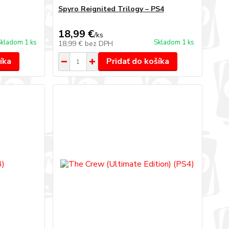
Spyro Reignited Trilogy – PS4
18,99 €
/
ks
kladom 1 ks
Skladom 1 ks
18,99 €
bez DPH
íka
Pridať do košíka