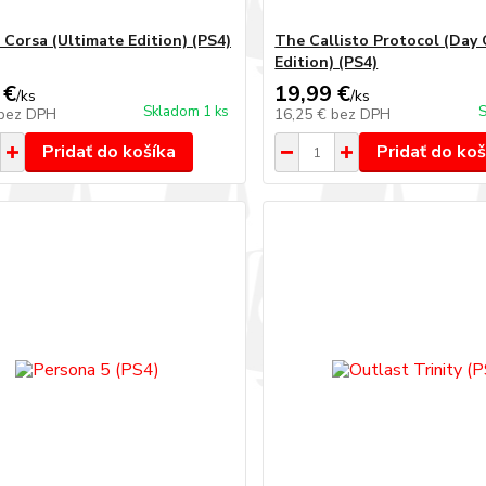
 Corsa (Ultimate Edition) (PS4)
The Callisto Protocol (Day
Edition) (PS4)
 €
19,99 €
/
ks
/
ks
Skladom 1 ks
S
bez DPH
16,25 €
bez DPH
Pridať do košíka
Pridať do koš