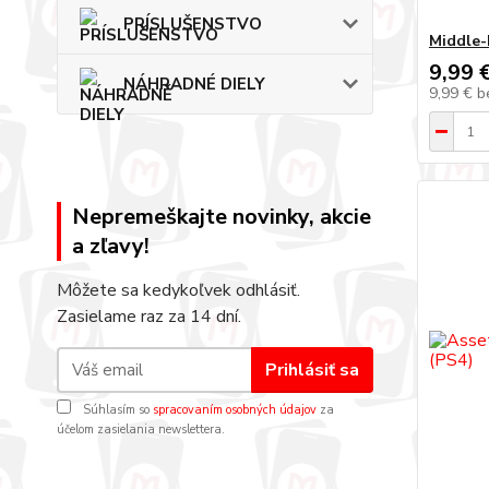
PRÍSLUŠENSTVO
Middle-
9,99 
NÁHRADNÉ DIELY
9,99 €
b
Nepremeškajte novinky, akcie
a zľavy!
Môžete sa kedykoľvek odhlásiť.
Zasielame raz za 14 dní.
Prihlásiť sa
Súhlasím so
spracovaním osobných údajov
za
účelom zasielania newslettera.