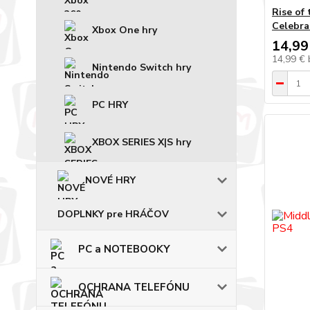
Rise of
Celebra
Xbox One hry
14,99
14,99 €
Nintendo Switch hry
PC HRY
XBOX SERIES X|S hry
NOVÉ HRY
DOPLNKY pre HRÁČOV
PC a NOTEBOOKY
OCHRANA TELEFÓNU