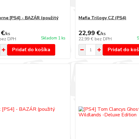
rne [PS4] - BAZÁR (použitý
Mafia Trilogy CZ (PS4)
 €
22,99 €
/
ks
/
ks
Skladom 1 ks
S
bez DPH
22,99 €
bez DPH
Pridať do košíka
Pridať do koš