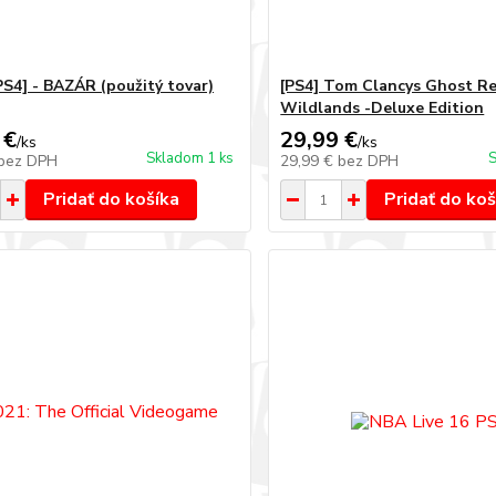
PS4] - BAZÁR (použitý tovar)
[PS4] Tom Clancys Ghost R
Wildlands -Deluxe Edition
 €
29,99 €
/
ks
/
ks
Skladom 1 ks
S
bez DPH
29,99 €
bez DPH
Pridať do košíka
Pridať do koš