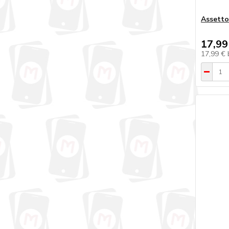
Assetto
17,99
17,99 €