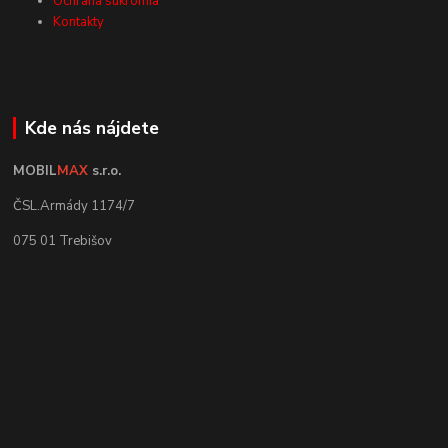
Ochrana súkromia
Kontakty
Kde nás nájdete
MOBIL
MAX
s.r.o.
ČSL.Armády 1174/7
075 01 Trebišov