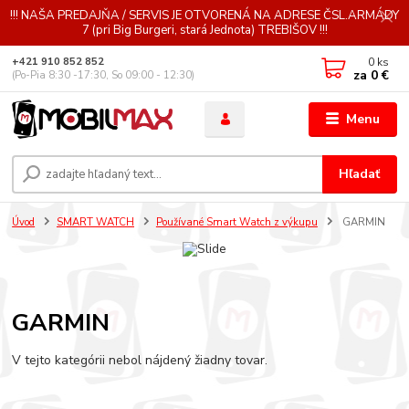
!!! NAŠA PREDAJŇA / SERVIS JE OTVORENÁ NA ADRESE ČSL.ARMÁDY
7 (pri Big Burgeri, stará Jednota) TREBIŠOV !!!
0
ks
+421 910 852 852
za
0 €
(Po-Pia 8:30 -17:30, So 09:00 - 12:30)
Menu
Hľadať
Úvod
SMART WATCH
Používané Smart Watch z výkupu
GARMIN
GARMIN
V tejto kategórii nebol nájdený žiadny tovar.