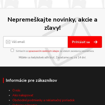
Nepremeškajte novinky, akcie a
zľavy!
Prihlásiť sa
Súhlasím so
spracovaním osobných údajov
za účelom zasielania newslettera.
Môžete sa kedykoľvek odhlásiť. Zasielame raz za 14 dní.
Informácie pre zákazníkov
O nás
Ako nakupovať
Obchodné podmienky a reklamačný poriadok