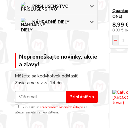
PRÍSLUŠENSTVO
Quantu
ONE)
NÁHRADNÉ DIELY
8,99 
8,99 €
b
Nepremeškajte novinky, akcie
a zľavy!
Môžete sa kedykoľvek odhlásiť.
Zasielame raz za 14 dní.
Prihlásiť sa
Súhlasím so
spracovaním osobných údajov
za
účelom zasielania newslettera.