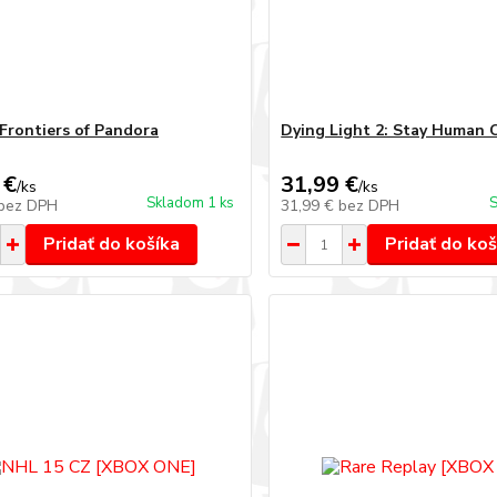
 Frontiers of Pandora
Dying Light 2: Stay Human 
 €
31,99 €
/
ks
/
ks
Skladom 1 ks
S
bez DPH
31,99 €
bez DPH
Pridať do košíka
Pridať do koš