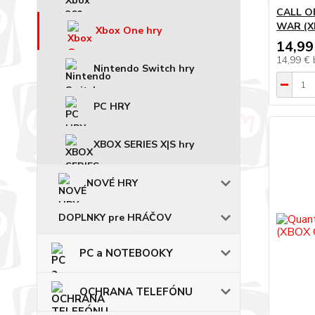
CALL O
WAR (X
Xbox One hry
14,99
14,99 €
Nintendo Switch hry
PC HRY
XBOX SERIES X|S hry
NOVÉ HRY
DOPLNKY pre HRÁČOV
PC a NOTEBOOKY
OCHRANA TELEFÓNU