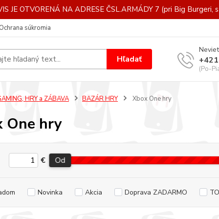
IS JE OTVORENÁ NA ADRESE ČSL.ARMÁDY 7 (pri Big Burgeri, st
Ochrana súkromia
Neviet
Hľadať
+421
(Po-Pi
GAMING, HRY a ZÁBAVA
BAZÁR HRY
Xbox One hry
 One hry
€
Od
adom
Novinka
Akcia
Doprava ZADARMO
TO