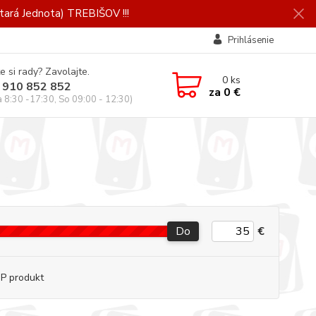
ará Jednota) TREBIŠOV !!!
Prihlásenie
e si rady? Zavolajte.
0
ks
 910 852 852
za
0 €
a 8:30 -17:30, So 09:00 - 12:30)
Do
€
P produkt