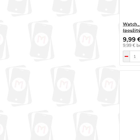
Watch_
(použitý
9,99 
9,99 €
b