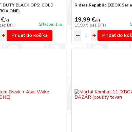
F DUTY BLACK OPS: COLD
Riders Republic (XBOX Serie
BOX ONE)
 €
19,99 €
/
ks
/
ks
Skladom 1 ks
S
bez DPH
19,99 €
bez DPH
Pridať do košíka
Pridať do koš