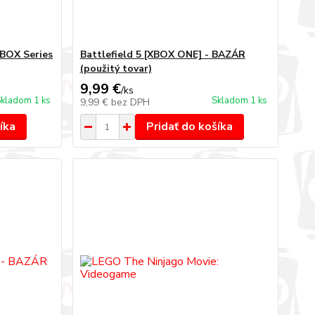
XBOX Series
Battlefield 5 [XBOX ONE] - BAZÁR
(použitý tovar)
9,99 €
/
ks
kladom 1 ks
Skladom 1 ks
9,99 €
bez DPH
íka
Pridať do košíka