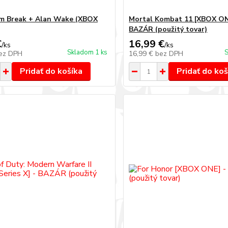
m Break + Alan Wake (XBOX
Mortal Kombat 11 [XBOX ON
BAZÁR (použitý tovar)
€
16,99 €
/
ks
/
ks
Skladom 1 ks
S
ez DPH
16,99 €
bez DPH
Pridať do košíka
Pridať do koš