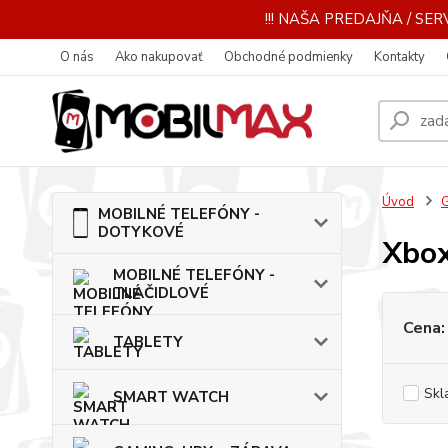
!!! NAŠA PREDAJŇA / SERV
O nás
Ako nakupovať
Obchodné podmienky
Kontakty
Úvod
MOBILNÉ TELEFÓNY -
DOTYKOVÉ
Xbox
MOBILNÉ TELEFÓNY -
TLAČIDLOVÉ
Cena:
TABLETY
Skl
SMART WATCH