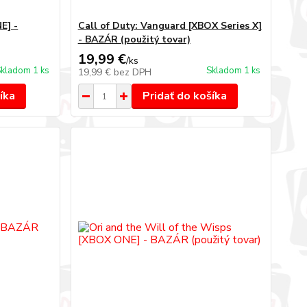
E] -
Call of Duty: Vanguard [XBOX Series X]
- BAZÁR (použitý tovar)
19,99 €
/
ks
kladom 1 ks
Skladom 1 ks
19,99 €
bez DPH
íka
Pridať do košíka