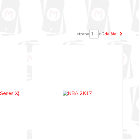
strana
z 2
ďalšie