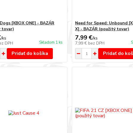
Dogs [XBOX ONE] - BAZÁR
Need for Speed: Unbound [
 tovar)
X] - BAZÁR (použitý tovar)
€
7,99 €
/
ks
/
ks
Skladom 1 ks
S
ez DPH
7,99 €
bez DPH
Pridať do košíka
Pridať do koš