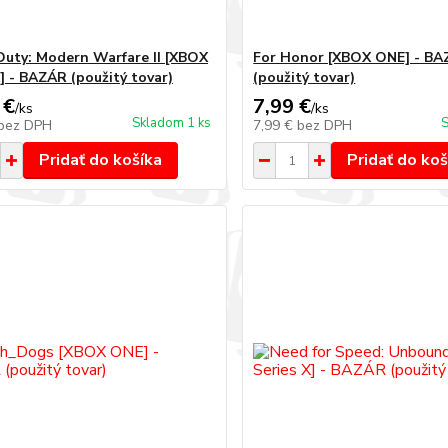
 Duty: Modern Warfare II [XBOX
For Honor [XBOX ONE] - B
X] - BAZÁR (použitý tovar)
(použitý tovar)
 €
7,99 €
/
ks
/
ks
Skladom 1 ks
S
bez DPH
7,99 €
bez DPH
Pridať do košíka
Pridať do koš