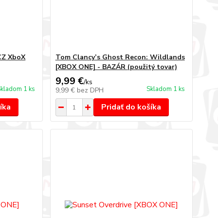
CZ XboX
Tom Clancy’s Ghost Recon: Wildlands
[XBOX ONE] - BAZÁR (použitý tovar)
9,99 €
/
ks
kladom 1 ks
Skladom 1 ks
9,99 €
bez DPH
íka
Pridať do košíka