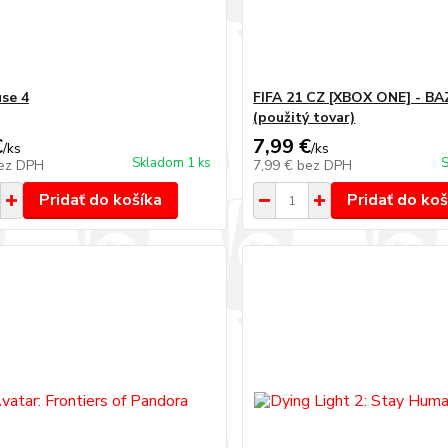
use 4
FIFA 21 CZ [XBOX ONE] - B
(použitý tovar)
€
7,99 €
/
ks
/
ks
Skladom 1 ks
S
ez DPH
7,99 €
bez DPH
Pridať do košíka
Pridať do koš