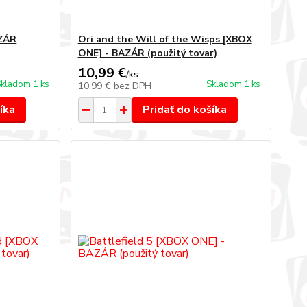
AZÁR
Ori and the Will of the Wisps [XBOX
ONE] - BAZÁR (použitý tovar)
10,99 €
/
ks
kladom 1 ks
Skladom 1 ks
10,99 €
bez DPH
íka
Pridať do košíka