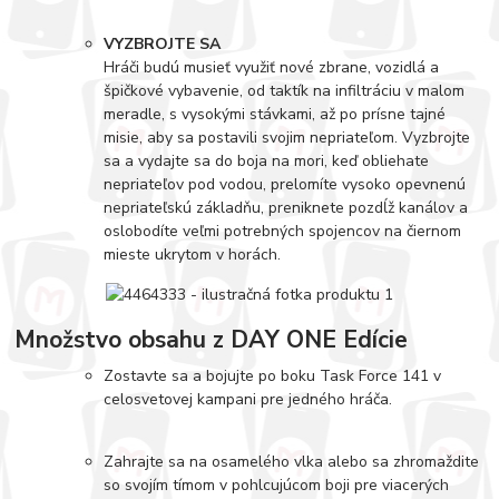
VYZBROJTE SA
Hráči budú musieť využiť nové zbrane, vozidlá a
špičkové vybavenie, od taktík na infiltráciu v malom
meradle, s vysokými stávkami, až po prísne tajné
misie, aby sa postavili svojim nepriateľom. Vyzbrojte
sa a vydajte sa do boja na mori, keď obliehate
nepriateľov pod vodou, prelomíte vysoko opevnenú
nepriateľskú základňu, preniknete pozdĺž kanálov a
oslobodíte veľmi potrebných spojencov na čiernom
mieste ukrytom v horách.
Množstvo obsahu z DAY ONE Edície
Zostavte sa a bojujte po boku Task Force 141 v
celosvetovej kampani pre jedného hráča.
Zahrajte sa na osamelého vlka alebo sa zhromaždite
so svojím tímom v pohlcujúcom boji pre viacerých