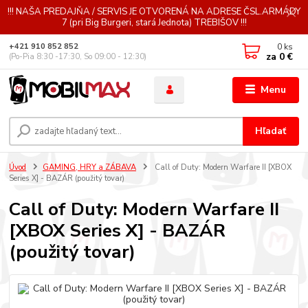
!!! NAŠA PREDAJŇA / SERVIS JE OTVORENÁ NA ADRESE ČSL.ARMÁDY
7 (pri Big Burgeri, stará Jednota) TREBIŠOV !!!
0
ks
+421 910 852 852
za
0 €
(Po-Pia 8:30 -17:30, So 09:00 - 12:30)
Menu
Hľadať
Úvod
GAMING, HRY a ZÁBAVA
Call of Duty: Modern Warfare II [XBOX
Series X] - BAZÁR (použitý tovar)
Call of Duty: Modern Warfare II
[XBOX Series X] - BAZÁR
(použitý tovar)