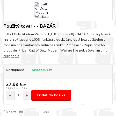
Použitý tovar - - BAZÁR
Call of Duty: Modern Warfare II [XBOX Series X] - BAZÁR (použitý tovar)
hra je z výkupu a je 100% funkčná a odskúšaná obal bez poškodenia,
médium bez škrabancov zmluvná záruka 12 mesiacov Popis nového
produktu: Príbeh Call of Duty: Modern Warfare II je pokračovaním trh...
celý popis
Dostupnosť
Skladom 1 ks
27,99 €
/
ks
27,99 €
bez DPH
Pridať do košíka
Číslo produktu:
304