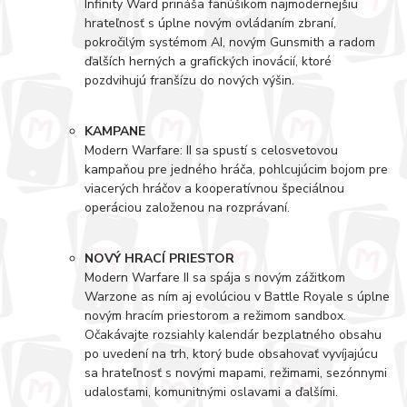
Infinity Ward prináša fanúšikom najmodernejšiu
hrateľnosť s úplne novým ovládaním zbraní,
pokročilým systémom AI, novým Gunsmith a radom
ďalších herných a grafických inovácií, ktoré
pozdvihujú franšízu do nových výšin.
KAMPANE
Modern Warfare: II sa spustí s celosvetovou
kampaňou pre jedného hráča, pohlcujúcim bojom pre
viacerých hráčov a kooperatívnou špeciálnou
operáciou založenou na rozprávaní.
NOVÝ HRACÍ PRIESTOR
Modern Warfare II sa spája s novým zážitkom
Warzone as ním aj evolúciou v Battle Royale s úplne
novým hracím priestorom a režimom sandbox.
Očakávajte rozsiahly kalendár bezplatného obsahu
po uvedení na trh, ktorý bude obsahovať vyvíjajúcu
sa hrateľnosť s novými mapami, režimami, sezónnymi
udalosťami, komunitnými oslavami a ďalšími.