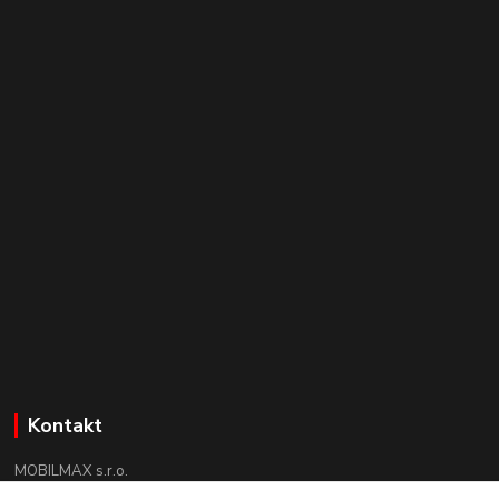
Kontakt
MOBILMAX s.r.o.
+421 910 852 852