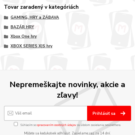
Tovar zaradený v kategóriách
GAMING, HRY a ZÁBAVA
BAZÁR HRY
Xbox One hry
XBOX SERIES X|S hry
Nepremeškajte novinky, akcie a
zľavy!
Prihlásiť sa
Súhlasím so
spracovaním osobných údajov
za účelom zasielania newslettera.
Môžete sa kedykoľvek odhlásiť. Zasielame raz za 14 dní.