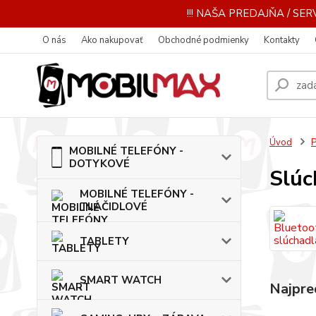
!!! NAŠA PREDAJŇA / SERV
O nás
Ako nakupovať
Obchodné podmienky
Kontakty
Úvod
MOBILNÉ TELEFÓNY -
DOTYKOVÉ
Slúc
MOBILNÉ TELEFÓNY -
TLAČIDLOVÉ
TABLETY
SMART WATCH
Najpre