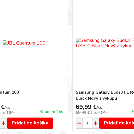
antum 100
Samsung Galaxy Buds3 FE R
Black Nový z výkupu
 €
69,99 €
/
ks
/
ks
Skladom 1 ks
S
bez DPH
69,99 €
bez DPH
Pridať do košíka
Pridať do koš