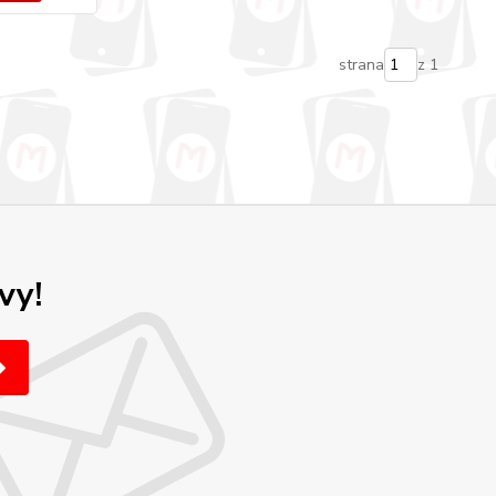
strana
z 1
vy!