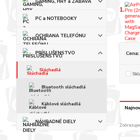
GAMING, HRY a ZÁBAVA
1.
PC a NOTEBOOKY
OCHRANA TELEFÓNU
PRÍSLUŠENSTVO
Cena:
Slúchadlá
Skl
Bluetooth slúchadlá
Káblové slúchadlá
Najnov
NÁHRADNÉ DIELY
Zobrazuje