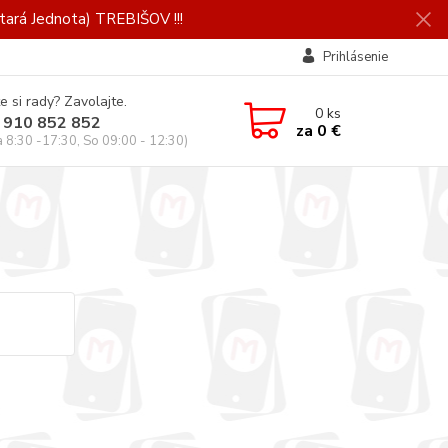
ará Jednota) TREBIŠOV !!!
Prihlásenie
e si rady? Zavolajte.
0
ks
 910 852 852
za
0 €
a 8:30 -17:30, So 09:00 - 12:30)