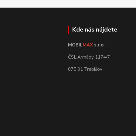
Kde nás nájdete
MOBIL
MAX
s.r.o.
ČSL.Armády 1174/7
075 01 Trebišov