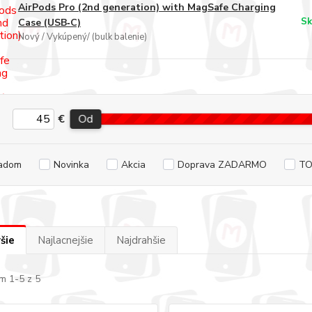
AirPods Pro (2nd generation) with MagSafe Charging
Sk
Case (USB‑C)
Nový / Vykúpený/ (bulk balenie)
€
Od
adom
Novinka
Akcia
Doprava ZADARMO
TO
šie
Najlacnejšie
Najdrahšie
m 1-5 z 5