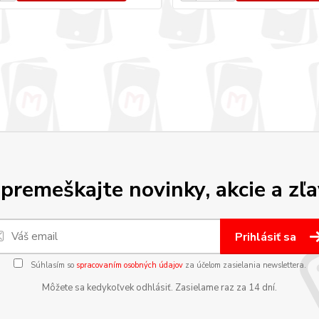
premeškajte novinky, akcie a zľa
Prihlásiť sa
Súhlasím so
spracovaním osobných údajov
za účelom zasielania newslettera.
Môžete sa kedykoľvek odhlásiť. Zasielame raz za 14 dní.