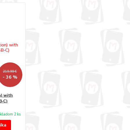
219,99 €
- 36 %
n) with
B‑C)
kladom 2 ks
íka