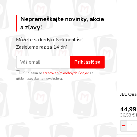
Nepremeškajte novinky, akcie
a zľavy!
Môžete sa kedykoľvek odhlásiť.
Zasielame raz za 14 dní.
Prihlásiť sa
Súhlasím so
spracovaním osobných údajov
za
účelom zasielania newslettera.
JBL Qu
44,99
36,58 €