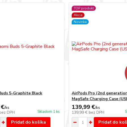
TOP produkt
Akcia
Novinka
Buds 5-Graphite Black
AirPods Pro (2nd generatio
MagSafe Charging Case (US
 €
139,99 €
/
ks
/
ks
Skladom 1 ks
S
bez DPH
139,99 €
bez DPH
Pridať do košíka
Pridať do koš