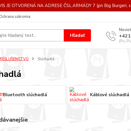
IS JE OTVORENÁ NA ADRESE ČSL.ARMÁDY 7 (pri Big Burgeri, st
Ochrana súkromia
Neviet
Hľadať
+421
(Po-Pi
PRÍSLUŠENSTVO
Slúchadlá
hadlá
Bluetooth slúchadlá
Káblové slúchadlá
dávanejšie