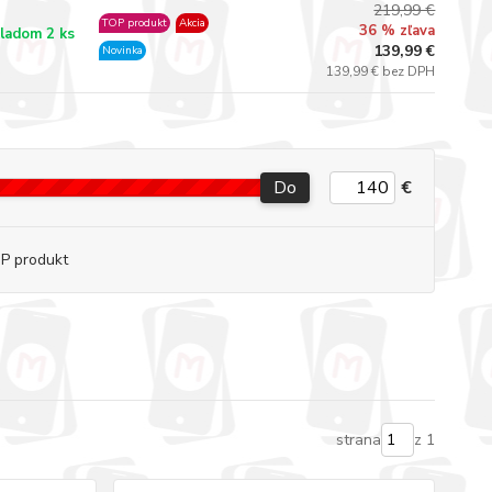
219,99 €
TOP produkt
Akcia
36 % zľava
ladom 2 ks
139,99 €
Novinka
139,99 € bez DPH
Do
€
P produkt
strana
z 1