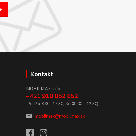
Kontakt
MOBILMAX s.r.o.
+421 910 852 852
(Po-Pia 8:30 -17:30, So 09:00 - 12:30)
mobilmax@mobilmax.sk