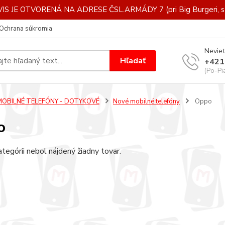
IS JE OTVORENÁ NA ADRESE ČSL.ARMÁDY 7 (pri Big Burgeri, st
Ochrana súkromia
Neviet
Hľadať
+421
(Po-Pi
MOBILNÉ TELEFÓNY - DOTYKOVÉ
Nové mobilné telefóny
Oppo
o
ategórii nebol nájdený žiadny tovar.