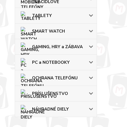
TLAČIDLOVÉ
TABLETY
SMART WATCH
GAMING, HRY a ZÁBAVA
PC a NOTEBOOKY
OCHRANA TELEFÓNU
PRÍSLUŠENSTVO
NÁHRADNÉ DIELY