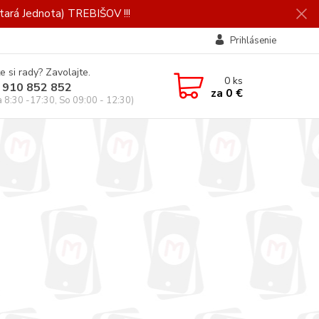
ará Jednota) TREBIŠOV !!!
Prihlásenie
e si rady? Zavolajte.
0
ks
 910 852 852
za
0 €
a 8:30 -17:30, So 09:00 - 12:30)