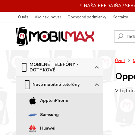
!!! NAŠA PREDAJŇA / SERV
O nás
Ako nakupovať
Obchodné podmienky
Kontakty
Úvod
MOBILNÉ TELEFÓNY -
DOTYKOVÉ
Opp
Nové mobilné telefóny
V tejto k
Apple iPhone
Samsung
Huawei