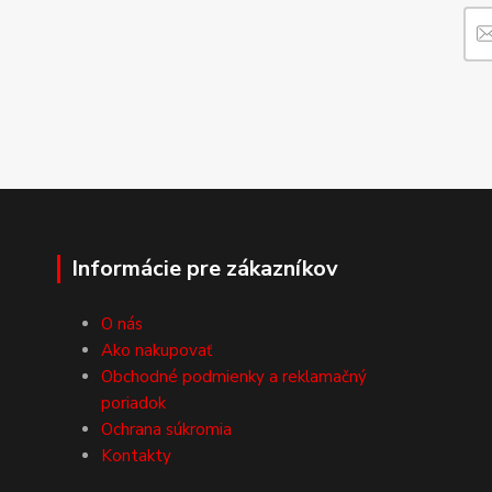
Informácie pre zákazníkov
O nás
Ako nakupovať
Obchodné podmienky a reklamačný
poriadok
Ochrana súkromia
Kontakty