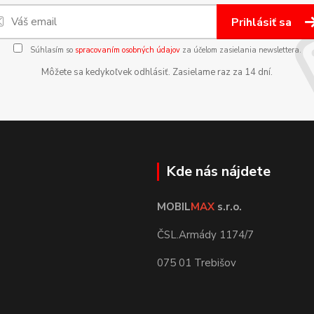
Prihlásiť sa
Súhlasím so
spracovaním osobných údajov
za účelom zasielania newslettera.
Môžete sa kedykoľvek odhlásiť. Zasielame raz za 14 dní.
Kde nás nájdete
MOBIL
MAX
s.r.o.
ČSL.Armády 1174/7
075 01 Trebišov