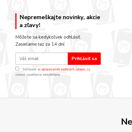
Nepremeškajte novinky, akcie
a zľavy!
Môžete sa kedykoľvek odhlásiť.
Zasielame raz za 14 dní.
Prihlásiť sa
Súhlasím so
spracovaním osobných údajov
za
účelom zasielania newslettera.
Ne