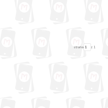
strana
z 1