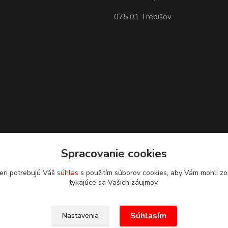
075 01 Trebišov
Spracovanie cookies
eri potrebujú Váš
súhlas
s použitím súborov cookies, aby Vám mohli zo
týkajúce sa Vašich záujmov.
Súhlasím
Nastavenia