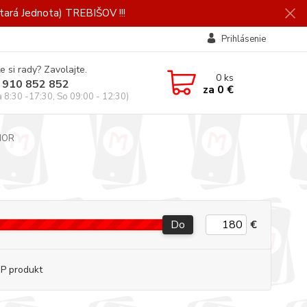
ará Jednota) TREBIŠOV !!!
Prihlásenie
e si rady? Zavolajte.
0
ks
 910 852 852
za
0 €
a 8:30 -17:30, So 09:00 - 12:30)
NOR
Do
€
P produkt