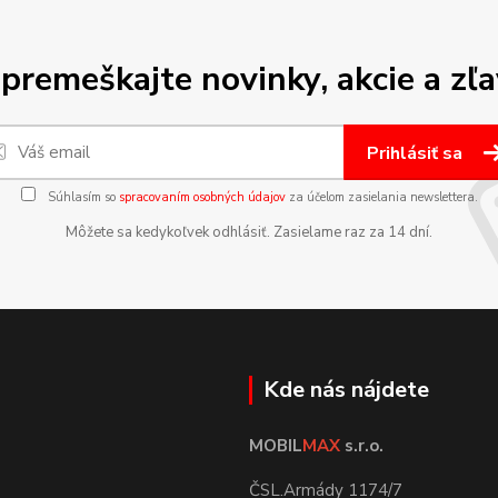
premeškajte novinky, akcie a zľa
Prihlásiť sa
Súhlasím so
spracovaním osobných údajov
za účelom zasielania newslettera.
Môžete sa kedykoľvek odhlásiť. Zasielame raz za 14 dní.
Kde nás nájdete
MOBIL
MAX
s.r.o.
ČSL.Armády 1174/7