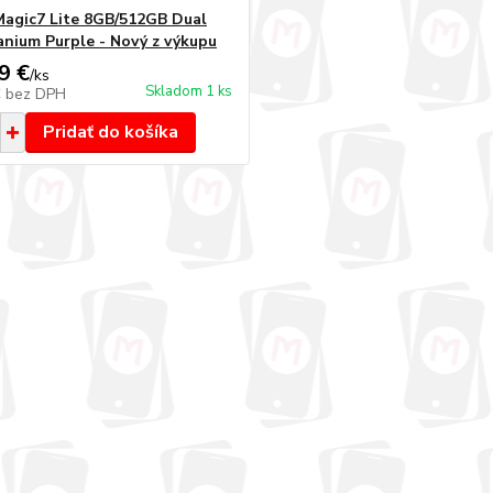
agic7 Lite 8GB/512GB Dual
anium Purple - Nový z výkupu
9 €
/
ks
Skladom 1 ks
€
bez DPH
Pridať do košíka