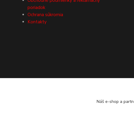
Obchodné podmienky a reklamačný
poriadok
Ochrana súkromia
Kontakty
Náš e-shop a partn