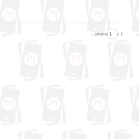
strana
z 1