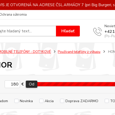
IS JE OTVORENÁ NA ADRESE ČSL.ARMÁDY 7 (pri Big Burgeri, st
Ochrana súkromia
Neviet
Hľadať
+421
(Po-Pi
MOBILNÉ TELEFÓNY - DOTYKOVÉ
Používané telefóny z výkupu
HO
NOR
€
Od
adom
Novinka
Akcia
Doprava ZADARMO
TO