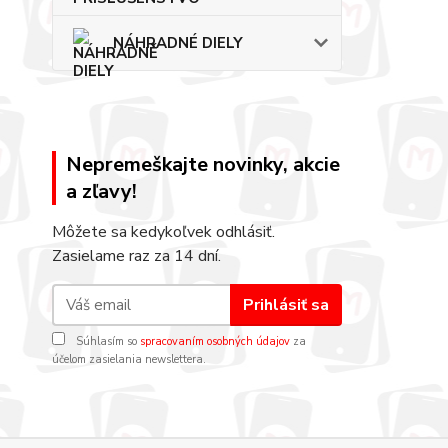
NÁHRADNÉ DIELY
Nepremeškajte novinky, akcie
a zľavy!
Môžete sa kedykoľvek odhlásiť.
Zasielame raz za 14 dní.
Prihlásiť sa
Súhlasím so
spracovaním osobných údajov
za
účelom zasielania newslettera.