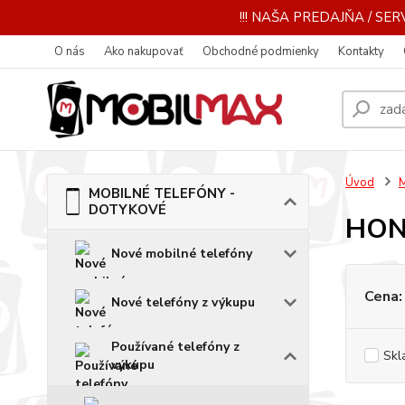
!!! NAŠA PREDAJŇA / SERV
O nás
Ako nakupovať
Obchodné podmienky
Kontakty
Úvod
MOBILNÉ TELEFÓNY -
DOTYKOVÉ
HO
Nové mobilné telefóny
Cena:
Nové telefóny z výkupu
Používané telefóny z
Skl
výkupu