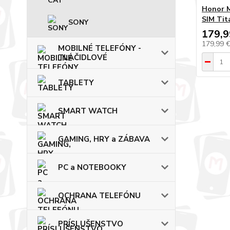
Honor M
SIM Tit
SONY
179,9
179,99 
MOBILNÉ TELEFÓNY -
TLAČIDLOVÉ
TABLETY
SMART WATCH
GAMING, HRY a ZÁBAVA
PC a NOTEBOOKY
OCHRANA TELEFÓNU
PRÍSLUŠENSTVO