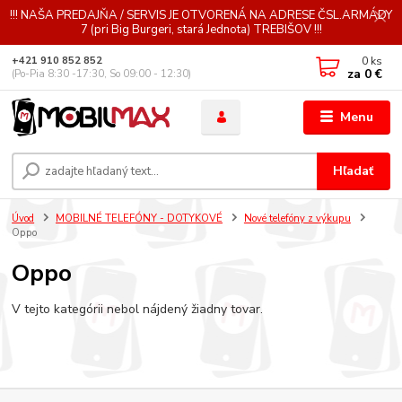
!!! NAŠA PREDAJŇA / SERVIS JE OTVORENÁ NA ADRESE ČSL.ARMÁDY
7 (pri Big Burgeri, stará Jednota) TREBIŠOV !!!
0
ks
+421 910 852 852
za
0 €
(Po-Pia 8:30 -17:30, So 09:00 - 12:30)
Menu
Hľadať
Úvod
MOBILNÉ TELEFÓNY - DOTYKOVÉ
Nové telefóny z výkupu
Oppo
Oppo
V tejto kategórii nebol nájdený žiadny tovar.