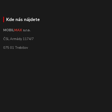
Kde nás nájdete
MOBIL
MAX
s.r.o.
ČSL.Armády 1174/7
075 01 Trebišov