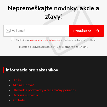
Nepremeškajte novinky, akcie a
zľavy!
Prihlásiť sa
Súhlasím so
spracovaním osobných údajov
za účelom zasielania newslettera.
Môžete sa kedykoľvek odhlásiť. Zasielame raz za 14 dní.
Informácie pre zákazníkov
O nás
Ako nakupovať
Obchodné podmienky a reklamačný poriadok
Ochrana súkromia
Kontakty