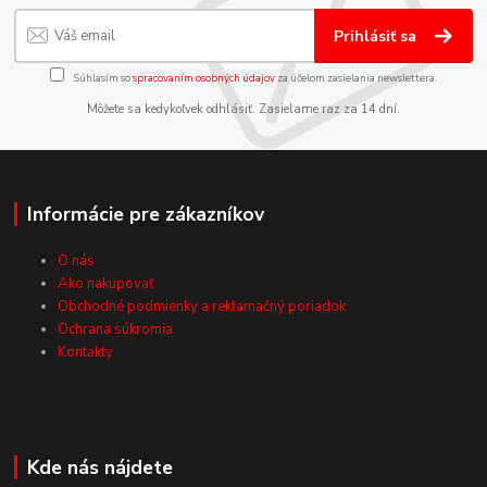
Prihlásiť sa
Súhlasím so
spracovaním osobných údajov
za účelom zasielania newslettera.
Môžete sa kedykoľvek odhlásiť. Zasielame raz za 14 dní.
Informácie pre zákazníkov
O nás
Ako nakupovať
Obchodné podmienky a reklamačný poriadok
Ochrana súkromia
Kontakty
Kde nás nájdete