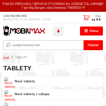
!!! NAŠA PREDAJŇA / SERVIS JE OTVORENÁ NA ADRESE ČSL.ARMÁDY
7 (pri Big Burgeri, stará Jednota) TREBIŠOV !!!
0
ks
+421 910 852 852
za
0 €
(Po-Pia 8:30 -17:30, So 09:00 - 12:30)
Menu
Hľadať
Úvod
TABLETY
TABLETY
Nové tablety
Nové tablety z výkupu