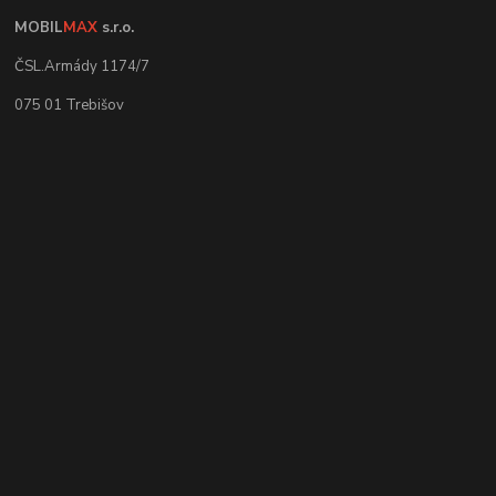
MOBIL
MAX
s.r.o.
ČSL.Armády 1174/7
075 01 Trebišov