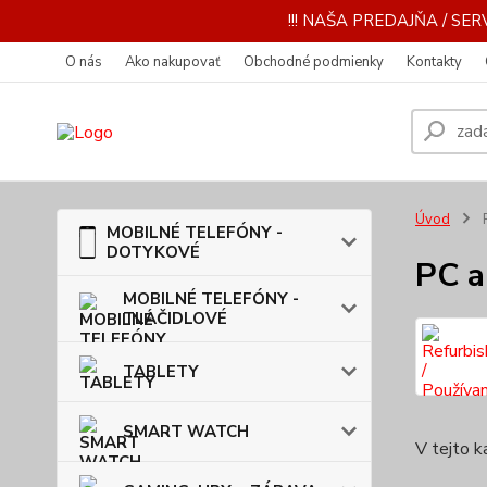
!!! NAŠA PREDAJŇA / SERV
O nás
Ako nakupovať
Obchodné podmienky
Kontakty
Úvod
MOBILNÉ TELEFÓNY -
DOTYKOVÉ
PC 
MOBILNÉ TELEFÓNY -
TLAČIDLOVÉ
TABLETY
SMART WATCH
V tejto k