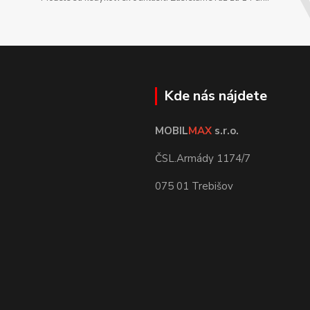
Kde nás nájdete
MOBIL
MAX
s.r.o.
ČSL.Armády 1174/7
075 01 Trebišov