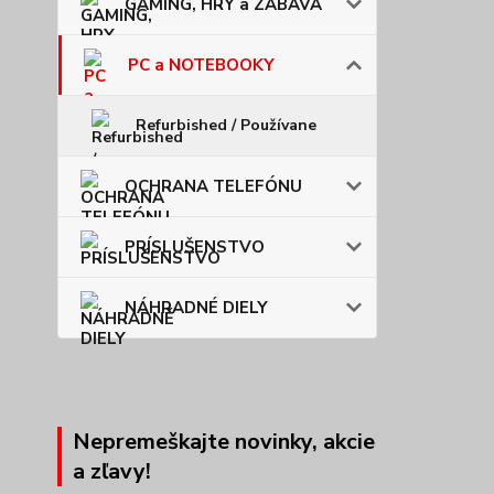
GAMING, HRY a ZÁBAVA
PC a NOTEBOOKY
Refurbished / Používane
OCHRANA TELEFÓNU
PRÍSLUŠENSTVO
NÁHRADNÉ DIELY
Nepremeškajte novinky, akcie
a zľavy!