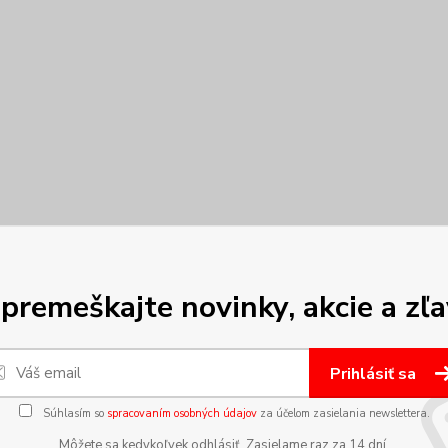
premeškajte novinky, akcie a zľa
Prihlásiť sa
Súhlasím so
spracovaním osobných údajov
za účelom zasielania newslettera.
Môžete sa kedykoľvek odhlásiť. Zasielame raz za 14 dní.