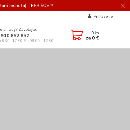
ará Jednota) TREBIŠOV !!!
Prihlásenie
e si rady? Zavolajte.
0
ks
 910 852 852
za
0 €
a 8:30 -17:30, So 09:00 - 12:30)