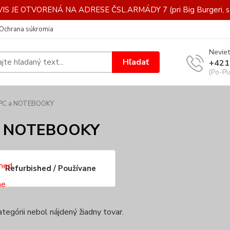
IS JE OTVORENÁ NA ADRESE ČSL.ARMÁDY 7 (pri Big Burgeri, st
Ochrana súkromia
Neviet
Hľadať
+421
(Po-Pi
PC a NOTEBOOKY
a NOTEBOOKY
Refurbished / Používane
ategórii nebol nájdený žiadny tovar.