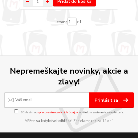
Pridať do košíka
strana
z 1
Nepremeškajte novinky, akcie a
zľavy!
Prihlásiť sa
Súhlasím so
spracovaním osobných údajov
za účelom zasielania newslettera.
Môžete sa kedykoľvek odhlásiť. Zasielame raz za 14 dní.