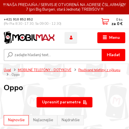
!!! NAŠA PREDAJŇA / SERVIS JE OTVORENÁ NA ADRESE ČSL.ARMÁDY
7 (pri Big Burgeri, stará Jednota) TREBIŠOV !!!
0
ks
+421 910 852 852
za
0 €
(Po-Pia 8:30 -17:30, So 09:00 - 12:30)
Menu
Hľadať
Úvod
MOBILNÉ TELEFÓNY - DOTYKOVÉ
Používané telefóny z výkupu
Oppo
Oppo
Upresniť parametre
Najnovšie
Najlacnejšie
Najdrahšie