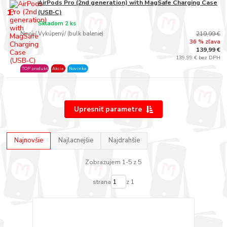
AirPods Pro (2nd generation) with MagSafe Charging Case
1.
(USB‑C)
Skladom 2 ks
Nový / Vykúpený/ (bulk balenie)
219,99 €
36 % zľava
139,99 €
139,99 € bez DPH
TOP produkt
Akcia
Novinka
Upresniť parametre
Najnovšie
Najlacnejšie
Najdrahšie
Zobrazujem 1-5 z 5
strana
z 1