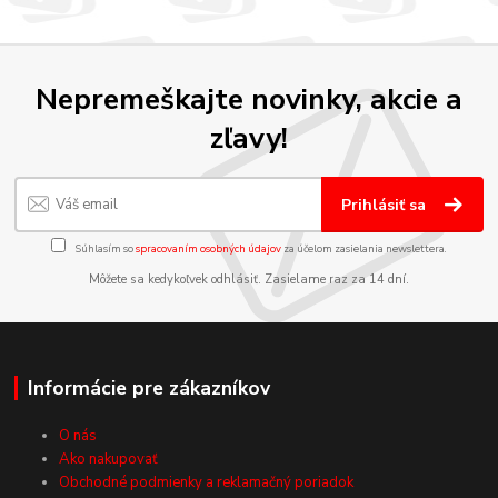
Nepremeškajte novinky, akcie a
zľavy!
Prihlásiť sa
Súhlasím so
spracovaním osobných údajov
za účelom zasielania newslettera.
Môžete sa kedykoľvek odhlásiť. Zasielame raz za 14 dní.
Informácie pre zákazníkov
O nás
Ako nakupovať
Obchodné podmienky a reklamačný poriadok