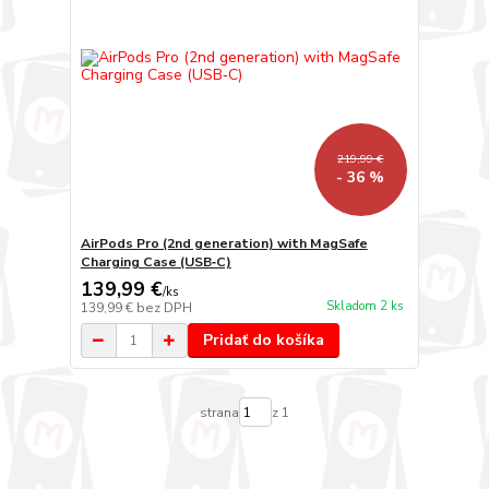
219,99 €
- 36 %
AirPods Pro (2nd generation) with MagSafe
Charging Case (USB‑C)
139,99 €
/
ks
Skladom 2 ks
139,99 €
bez DPH
Pridať do košíka
strana
z 1