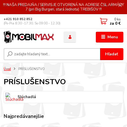
!!! NAŠA PREDAJŇA / SERVIS JE OTVORENÁ NA ADRESE ČSL.ARMÁDY
7 (pri Big Burgeri, stará Jednota) TREBIŠOV !!!
0
ks
+421 910 852 852
za
0 €
(Po-Pia 8:30 -17:30, So 09:00 - 12:30)
Menu
Hľadať
Úvod
PRÍSLUŠENSTVO
PRÍSLUŠENSTVO
Slúchadlá
Najpredávanejšie