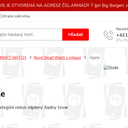
IS JE OTVORENÁ NA ADRESE ČSL.ARMÁDY 7 (pri Big Burgeri, st
Ochrana súkromia
Neviet
Hľadať
+421
(Po-Pi
SMART WATCH
Nové Smart Watch z výkupu
Apple
le
ategórii nebol nájdený žiadny tovar.