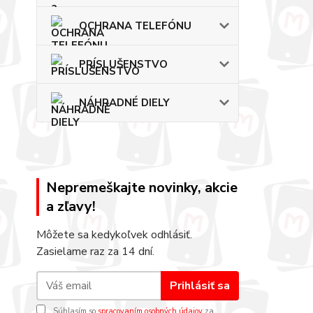
OCHRANA TELEFÓNU
PRÍSLUŠENSTVO
NÁHRADNÉ DIELY
Nepremeškajte novinky, akcie
a zľavy!
Môžete sa kedykoľvek odhlásiť.
Zasielame raz za 14 dní.
Prihlásiť sa
Súhlasím so
spracovaním osobných údajov
za