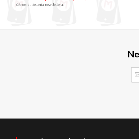
účelom zasielania newslettera.
Ne