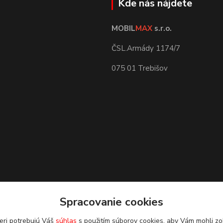
Kde nás nájdete
MOBIL
MAX
s.r.o.
ČSL.Armády 1174/7
075 01 Trebišov
Spracovanie cookies
eri potrebujú Váš
súhlas
s použitím súborov cookies, aby Vám mohli zo