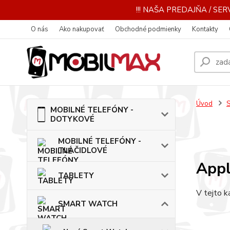
!!! NAŠA PREDAJŇA / SERV
O nás
Ako nakupovať
Obchodné podmienky
Kontakty
Úvod
MOBILNÉ TELEFÓNY -
DOTYKOVÉ
MOBILNÉ TELEFÓNY -
TLAČIDLOVÉ
App
TABLETY
V tejto k
SMART WATCH