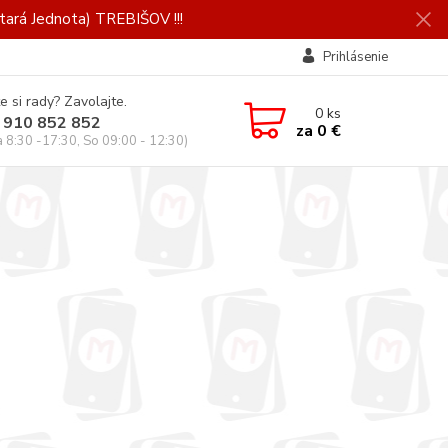
ará Jednota) TREBIŠOV !!!
Prihlásenie
e si rady? Zavolajte.
0
ks
 910 852 852
za
0 €
a 8:30 -17:30, So 09:00 - 12:30)