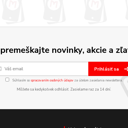
premeškajte novinky, akcie a zľa
Prihlásiť sa
Súhlasím so
spracovaním osobných údajov
za účelom zasielania newslettera.
Môžete sa kedykoľvek odhlásiť. Zasielame raz za 14 dní.