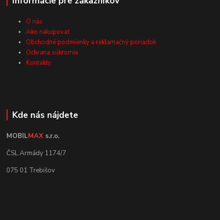
Informácie pre zákazníkov
O nás
Ako nakupovať
Obchodné podmienky a reklamačný poriadok
Ochrana súkromia
Kontakty
Kde nás nájdete
MOBIL
MAX
s.r.o.
ČSL.Armády 1174/7
075 01 Trebišov