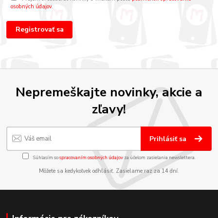
osobných údajov
.
Registrovať sa
Nepremeškajte novinky, akcie a
zľavy!
Prihlásiť sa
Súhlasím so
spracovaním osobných údajov
za účelom zasielania newslettera.
Môžete sa kedykoľvek odhlásiť. Zasielame raz za 14 dní.