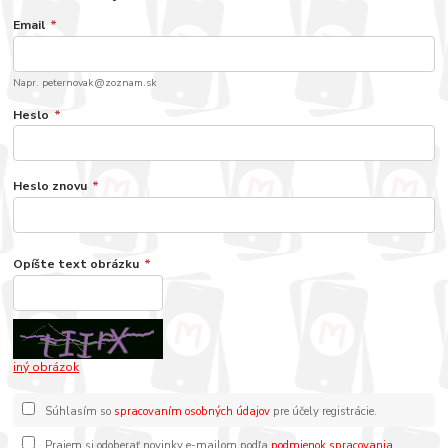
Email
*
Napr. peternovak@zoznam.sk
Heslo
*
Heslo znovu
*
Opíšte text obrázku
*
iný obrázok
Súhlasím so
spracovaním osobných údajov
pre účely registrácie.
Prajem si odoberať novinky e-mailom podľa
podmienok spracovania