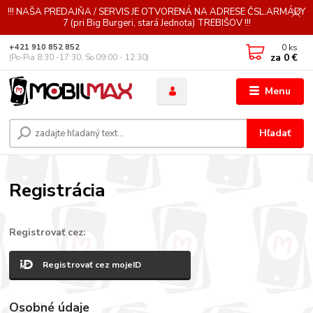
!!! NAŠA PREDAJŇA / SERVIS JE OTVORENÁ NA ADRESE ČSL.ARMÁDY
7 (pri Big Burgeri, stará Jednota) TREBIŠOV !!!
0
ks
+421 910 852 852
za
0 €
(Po-Pia 8:30 -17:30, So 09:00 - 12:30)
Menu
Hľadať
Registrácia
Registrovať cez:
Registrovať cez mojeID
Osobné údaje