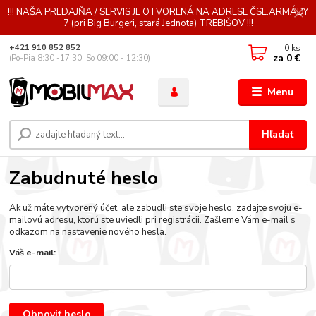
!!! NAŠA PREDAJŇA / SERVIS JE OTVORENÁ NA ADRESE ČSL.ARMÁDY
7 (pri Big Burgeri, stará Jednota) TREBIŠOV !!!
0
ks
+421 910 852 852
za
0 €
(Po-Pia 8:30 -17:30, So 09:00 - 12:30)
Menu
Hľadať
Zabudnuté heslo
Ak už máte vytvorený účet, ale zabudli ste svoje heslo, zadajte svoju e-
mailovú adresu, ktorú ste uviedli pri registrácii. Zašleme Vám e-mail s
odkazom na nastavenie nového hesla.
Váš e-mail:
Obnoviť heslo