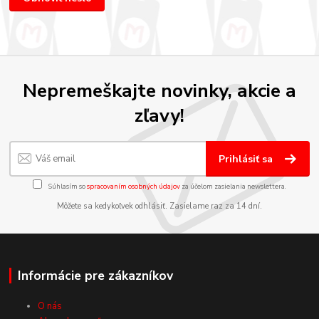
Nepremeškajte novinky, akcie a
zľavy!
Prihlásiť sa
Súhlasím so
spracovaním osobných údajov
za účelom zasielania newslettera.
Môžete sa kedykoľvek odhlásiť. Zasielame raz za 14 dní.
Informácie pre zákazníkov
O nás