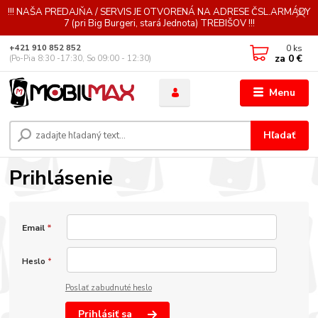
!!! NAŠA PREDAJŇA / SERVIS JE OTVORENÁ NA ADRESE ČSL.ARMÁDY
7 (pri Big Burgeri, stará Jednota) TREBIŠOV !!!
0
ks
+421 910 852 852
za
0 €
(Po-Pia 8:30 -17:30, So 09:00 - 12:30)
Menu
Hľadať
Prihlásenie
Email
*
Heslo
*
Poslať zabudnuté heslo
Prihlásiť sa