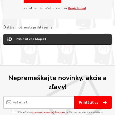
Zatiaľ nemám účet, chcem sa
Registrovať
Ďalšie možnosti prihlásenia
Prihlásiť cez MojeID
Nepremeškajte novinky, akcie a
zľavy!
Prihlásiť sa
Súhlasím so
spracovaním osobných údajov
za účelom zasielania newslettera.