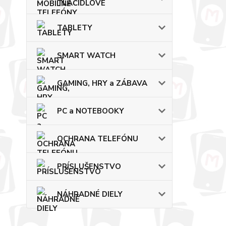
TLAČIDLOVÉ
TABLETY
SMART WATCH
GAMING, HRY a ZÁBAVA
PC a NOTEBOOKY
OCHRANA TELEFÓNU
PRÍSLUŠENSTVO
NÁHRADNÉ DIELY