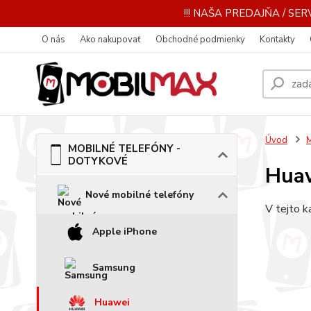
!!! NAŠA PREDAJŇA / SERV
O nás
Ako nakupovať
Obchodné podmienky
Kontakty
Úvod
MOBILNÉ TELEFÓNY -
DOTYKOVÉ
Hua
Nové mobilné telefóny
V tejto k
Apple iPhone
Samsung
Huawei