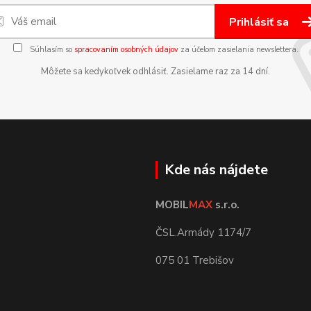
Prihlásiť sa
Súhlasím so
spracovaním osobných údajov
za účelom zasielania newslettera.
Môžete sa kedykoľvek odhlásiť. Zasielame raz za 14 dní.
Kde nás nájdete
MOBIL
MAX
s.r.o.
ČSL.Armády 1174/7
075 01 Trebišov