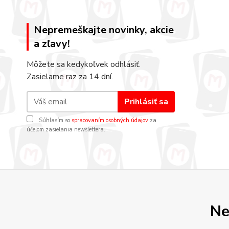
Nepremeškajte novinky, akcie
a zľavy!
Môžete sa kedykoľvek odhlásiť.
Zasielame raz za 14 dní.
Prihlásiť sa
Súhlasím so
spracovaním osobných údajov
za
účelom zasielania newslettera.
Ne