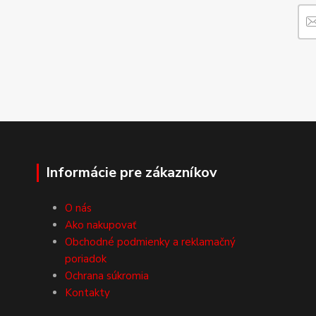
Informácie pre zákazníkov
O nás
Ako nakupovať
Obchodné podmienky a reklamačný
poriadok
Ochrana súkromia
Kontakty