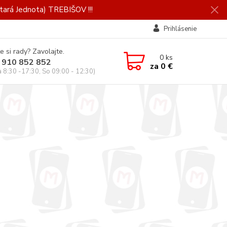
ará Jednota) TREBIŠOV !!!
Prihlásenie
e si rady? Zavolajte.
0
ks
 910 852 852
za
0 €
a 8:30 -17:30, So 09:00 - 12:30)