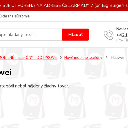
IS JE OTVORENÁ NA ADRESE ČSL.ARMÁDY 7 (pri Big Burgeri, st
Ochrana súkromia
Neviet
Hľadať
+421
(Po-Pi
MOBILNÉ TELEFÓNY - DOTYKOVÉ
Nové mobilné telefóny
Huawei
wei
ategórii nebol nájdený žiadny tovar.