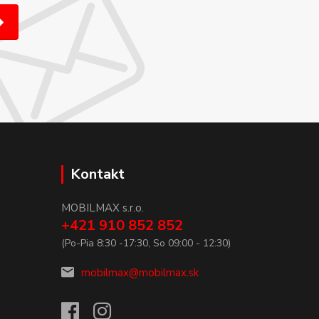
Kontakt
MOBILMAX s.r.o.
+421 910 852 852
(Po-Pia 8:30 -17:30, So 09:00 - 12:30)
mobilmax@mobilmax.sk