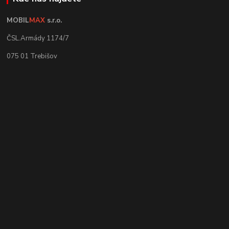
MOBIL
MAX
s.r.o.
ČSL.Armády 1174/7
075 01 Trebišov