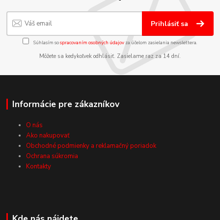
Prihlásiť sa
Súhlasím so
spracovaním osobných údajov
za účelom zasielania newslettera.
Môžete sa kedykoľvek odhlásiť. Zasielame raz za 14 dní.
Informácie pre zákazníkov
O nás
Ako nakupovať
Obchodné podmienky a reklamačný poriadok
Ochrana súkromia
Kontakty
Kde nás nájdete