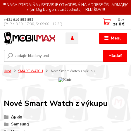
!!! NAŠA PREDAJŇA / SERVIS JE OTVORENÁ NA ADRESE ČSL.ARMÁDY
7 (pri Big Burgeri, stará Jednota) TREBIŠOV !!!
0
ks
+421 910 852 852
za
0 €
(Po-Pia 8:30 -17:30, So 09:00 - 12:30)
Menu
Hľadať
Úvod
SMART WATCH
Nové Smart Watch z výkupu
Nové Smart Watch z výkupu
Apple
Samsung