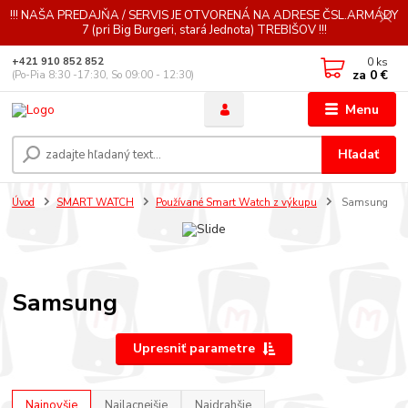
!!! NAŠA PREDAJŇA / SERVIS JE OTVORENÁ NA ADRESE ČSL.ARMÁDY
7 (pri Big Burgeri, stará Jednota) TREBIŠOV !!!
0
ks
+421 910 852 852
za
0 €
(Po-Pia 8:30 -17:30, So 09:00 - 12:30)
Menu
Hľadať
Úvod
SMART WATCH
Používané Smart Watch z výkupu
Samsung
Samsung
Upresniť parametre
Najnovšie
Najlacnejšie
Najdrahšie