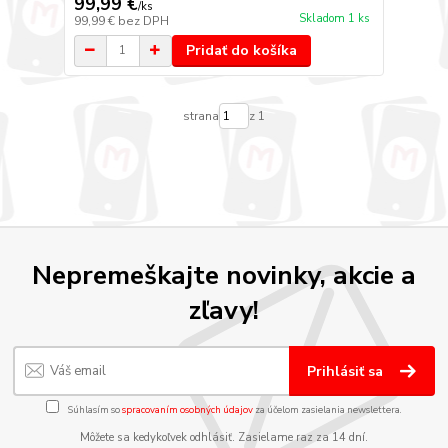
99,99 €
/
ks
Skladom 1 ks
99,99 €
bez DPH
Pridať do košíka
strana
z 1
Nepremeškajte novinky, akcie a
zľavy!
Prihlásiť sa
Súhlasím so
spracovaním osobných údajov
za účelom zasielania newslettera.
Môžete sa kedykoľvek odhlásiť. Zasielame raz za 14 dní.