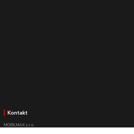
Kontakt
MOBILMAX s.r.o.
+421 910 852 852