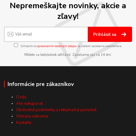
Nepremeškajte novinky, akcie a
zľavy!
Prihlásiť sa
Súhlasím so
spracovaním osobných údajov
za účelom zasielania newslettera.
Môžete sa kedykoľvek odhlásiť. Zasielame raz za 14 dní.
Informácie pre zákazníkov
O nás
Ako nakupovať
Obchodné podmienky a reklamačný poriadok
Ochrana súkromia
Kontakty