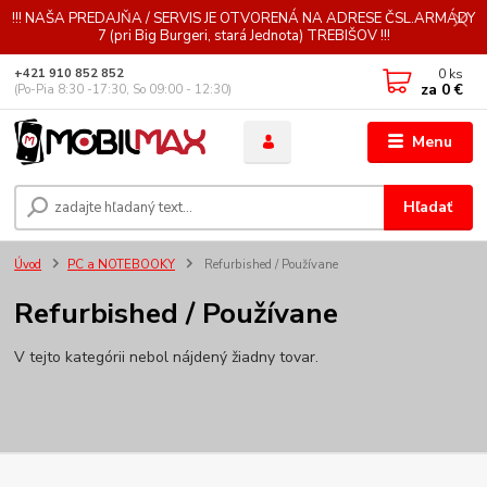
!!! NAŠA PREDAJŇA / SERVIS JE OTVORENÁ NA ADRESE ČSL.ARMÁDY
7 (pri Big Burgeri, stará Jednota) TREBIŠOV !!!
0
ks
+421 910 852 852
za
0 €
(Po-Pia 8:30 -17:30, So 09:00 - 12:30)
Menu
Hľadať
Úvod
PC a NOTEBOOKY
Refurbished / Používane
Refurbished / Používane
V tejto kategórii nebol nájdený žiadny tovar.