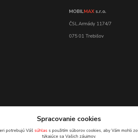
MOBIL
MAX
s.r.o.
ČSL.Armády 1174/7
075 01 Trebišov
Spracovanie cookies
eri potrebujú Váš
súhlas
s použitím súborov cookies, aby Vám mohli zo
týkajúce sa Vašich záujmov.