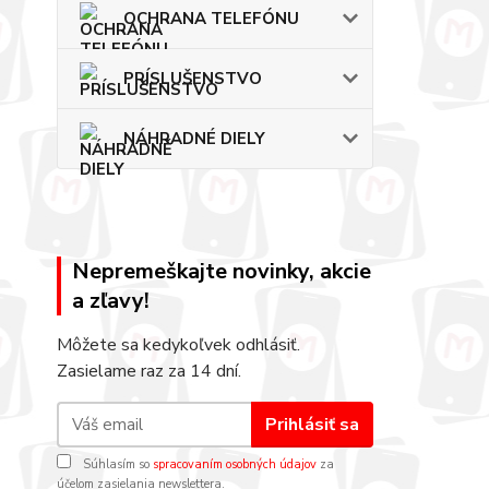
OCHRANA TELEFÓNU
PRÍSLUŠENSTVO
NÁHRADNÉ DIELY
Nepremeškajte novinky, akcie
a zľavy!
Môžete sa kedykoľvek odhlásiť.
Zasielame raz za 14 dní.
Prihlásiť sa
Súhlasím so
spracovaním osobných údajov
za
účelom zasielania newslettera.