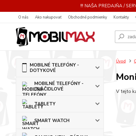
!!! NAŠA PREDAJŇA / SERV
O nás
Ako nakupovať
Obchodné podmienky
Kontakty
Úvod
MOBILNÉ TELEFÓNY -
DOTYKOVÉ
Moni
MOBILNÉ TELEFÓNY -
TLAČIDLOVÉ
V tejto k
TABLETY
SMART WATCH