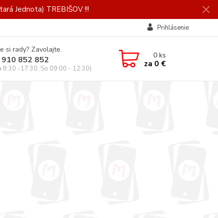
ará Jednota) TREBIŠOV !!!
Prihlásenie
e si rady? Zavolajte.
0
ks
 910 852 852
za
0 €
a 8:30 -17:30, So 09:00 - 12:30)