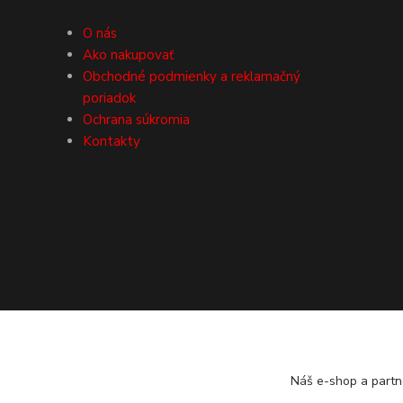
O nás
Ako nakupovať
Obchodné podmienky a reklamačný
poriadok
Ochrana súkromia
Kontakty
Náš e-shop a partn