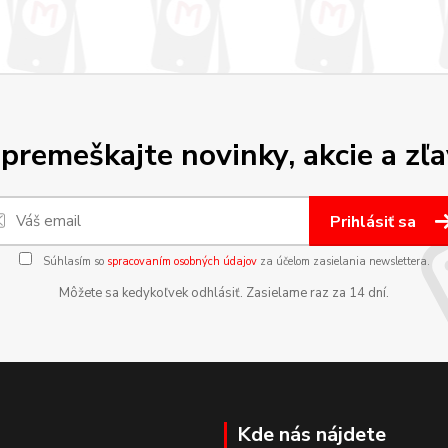
premeškajte novinky, akcie a zľa
Prihlásiť sa
Súhlasím so
spracovaním osobných údajov
za účelom zasielania newslettera.
Môžete sa kedykoľvek odhlásiť. Zasielame raz za 14 dní.
Kde nás nájdete