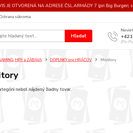
IS JE OTVORENÁ NA ADRESE ČSL.ARMÁDY 7 (pri Big Burgeri, st
Ochrana súkromia
Neviet
Hľadať
+421
(Po-Pi
GAMING, HRY a ZÁBAVA
DOPLNKY pre HRÁČOV
Monitory
tory
ategórii nebol nájdený žiadny tovar.