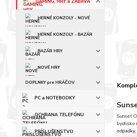
GAMING, HRY a ZÁBAVA
HERNÉ KONZOLY - NOVÉ
HERNÉ KONZOLY - BAZÁR
BAZÁR HRY
NOVÉ HRY
DOPLNKY pre HRÁČOV
Komple
PC a NOTEBOOKY
Sunse
OCHRANA TELEFÓNU
Sunset Ov
bydlisko 
odpadky, 
PRÍSLUŠENSTVO