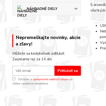
S arzenál
NÁHRADNÉ DIELY
všetkých 
Uži
Neb
Nepremeškajte novinky, akcie
pon
Vyz
a zľavy!
Pre
Môžete sa kedykoľvek odhlásiť.
Zasielame raz za 14 dní.
Prihlásiť sa
Súhlasím so
spracovaním osobných údajov
za
účelom zasielania newslettera.