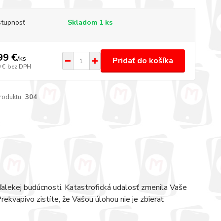
tupnosť
Skladom 1 ks
99 €
/
ks
Pridať do košíka
 €
bez DPH
roduktu:
304
ďalekej budúcnosti. Katastrofická udalosť zmenila Vaše
ekvapivo zistíte, že Vašou úlohou nie je zbierať