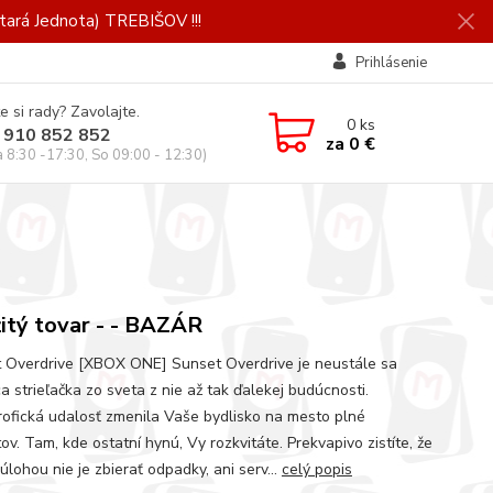
ará Jednota) TREBIŠOV !!!
Prihlásenie
e si rady? Zavolajte.
0
ks
 910 852 852
za
0 €
a 8:30 -17:30, So 09:00 - 12:30)
itý tovar - - BAZÁR
 Overdrive [XBOX ONE] Sunset Overdrive je neustále sa
a strieľačka zo sveta z nie až tak ďalekej budúcnosti.
rofická udalosť zmenila Vaše bydlisko na mesto plné
v. Tam, kde ostatní hynú, Vy rozkvitáte. Prekvapivo zistíte, že
lohou nie je zbierať odpadky, ani serv...
celý popis