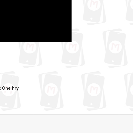
 One hry