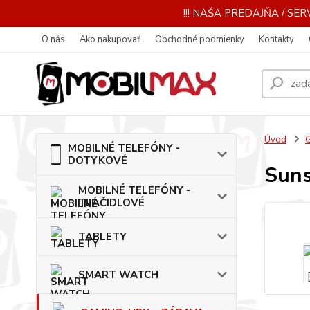
!!! NAŠA PREDAJŇA / SERV
O nás
Ako nakupovať
Obchodné podmienky
Kontakty
Úvod
MOBILNÉ TELEFÓNY -
DOTYKOVÉ
Suns
MOBILNÉ TELEFÓNY -
TLAČIDLOVÉ
TABLETY
SMART WATCH