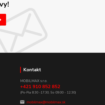
vy!
Kontakt
MOBILMAX s.r.o.
+421 910 852 852
(Po-Pia 8:30 -17:30, So 09:00 - 12:30)
mobilmax@mobilmax.sk