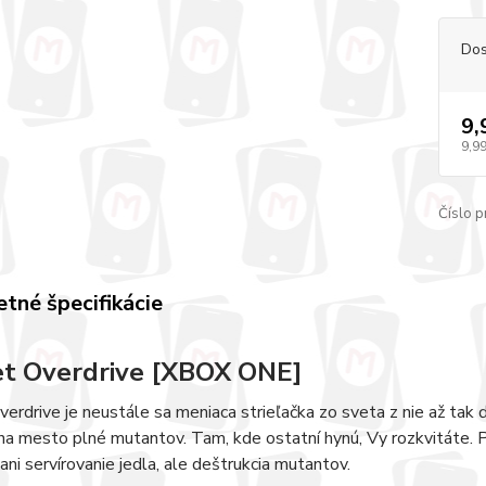
Dos
9,
9,99
Číslo p
tné špecifikácie
t Overdrive [XBOX ONE]
erdrive je neustále sa meniaca strieľačka zo sveta z nie až tak 
na mesto plné mutantov. Tam, kde ostatní hynú, Vy rozkvitáte. Pr
ani servírovanie jedla, ale deštrukcia mutantov.