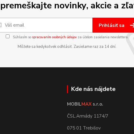
premeškajte novinky, akcie a zľa
Prihlásiť sa
Súhlasím so
spracovaním osobných údajov
za účelom zasielania newslettera.
Môžete sa kedykoľvek odhlásiť. Zasielame raz za 14 dní.
Kde nás nájdete
MOBIL
MAX
s.r.o.
ČSL.Armády 1174/7
075 01 Trebišov