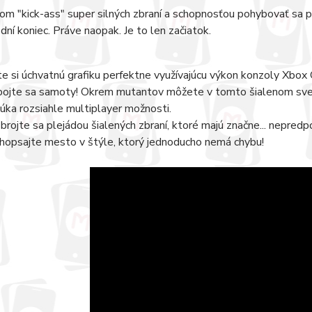
om "kick-ass" super silných zbraní a schopnosťou pohybovať sa p
dní koniec. Práve naopak. Je to len začiatok.
te si úchvatnú grafiku perfektne využívajúcu výkon konzoly Xbox 
ojte sa samoty! Okrem mutantov môžete v tomto šialenom svete 
úka rozsiahle multiplayer možnosti.
brojte sa plejádou šialených zbraní, ktoré majú značne... nepred
hopsajte mesto v štýle, ktorý jednoducho nemá chybu!