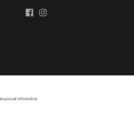
brazovať informácie
Vytvorené na
Eshop-rychlo.sk