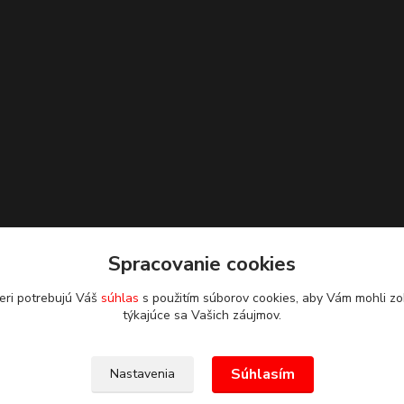
Spracovanie cookies
eri potrebujú Váš
súhlas
s použitím súborov cookies, aby Vám mohli zo
týkajúce sa Vašich záujmov.
Súhlasím
Nastavenia