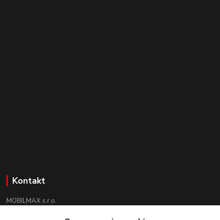
Kontakt
MOBILMAX s.r.o.
+421 910 852 852