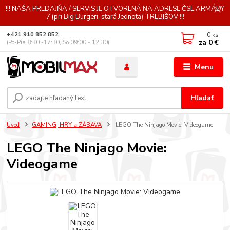
!!! NAŠA PREDAJŇA / SERVIS JE OTVORENÁ NA ADRESE ČSL.ARMÁDY
7 (pri Big Burgeri, stará Jednota) TREBIŠOV !!!
0
ks
+421 910 852 852
za
0 €
(Po-Pia 8:30 -17:30, So 09:00 - 12:30)
Menu
Hľadať
Úvod
GAMING, HRY a ZÁBAVA
LEGO The Ninjago Movie: Videogame
LEGO The Ninjago Movie:
Videogame