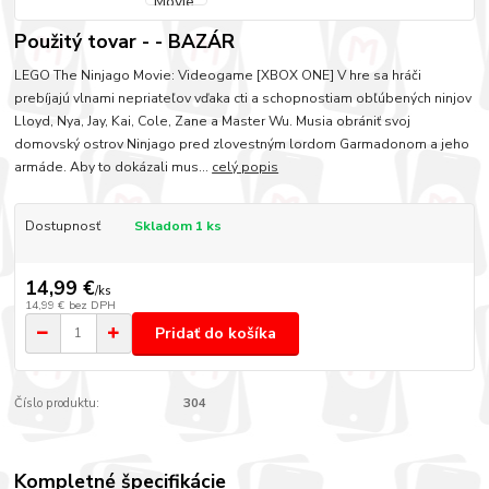
Použitý tovar - - BAZÁR
LEGO The Ninjago Movie: Videogame [XBOX ONE] V hre sa hráči
prebíjajú vlnami nepriateľov vďaka cti a schopnostiam obľúbených ninjov
Lloyd, Nya, Jay, Kai, Cole, Zane a Master Wu. Musia obrániť svoj
domovský ostrov Ninjago pred zlovestným lordom Garmadonom a jeho
armáde. Aby to dokázali mus...
celý popis
Dostupnosť
Skladom 1 ks
14,99 €
/
ks
14,99 €
bez DPH
Pridať do košíka
Číslo produktu:
304
Kompletné špecifikácie