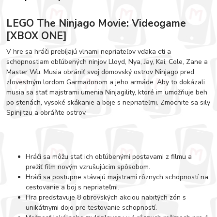
LEGO The Ninjago Movie: Videogame
[XBOX ONE]
V hre sa hráči prebíjajú vlnami nepriateľov vďaka cti a
schopnostiam obľúbených ninjov Lloyd, Nya, Jay, Kai, Cole, Zane a
Master Wu. Musia obrániť svoj domovský ostrov Ninjago pred
zlovestným lordom Garmadonom a jeho armáde. Aby to dokázali
musia sa stať majstrami umenia Ninjagility, ktoré im umožňuje beh
po stenách, vysoké skákanie a boje s nepriateľmi. Zmocnite sa sily
Spinjitzu a obráňte ostrov.
Hráči sa môžu stať ich obľúbenými postavami z filmu a
prežiť film novým vzrušujúcim spôsobom.
Hráči sa postupne stávajú majstrami rôznych schopností na
cestovanie a boj s nepriateľmi.
Hra predstavuje 8 obrovských akciou nabitých zón s
unikátnymi dojo pre testovanie schopností.