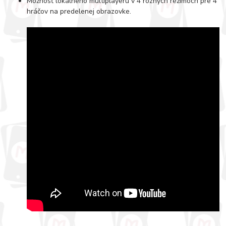
Možnosť lokálneho multiplayeru v 4 rôznych režimoch pre 4
hráčov na predelenej obrazovke.