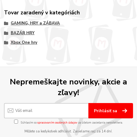
Tovar zaradený v kategóriách
GAMING, HRY a ZÁBAVA
BAZÁR HRY
Xbox One hry
Nepremeškajte novinky, akcie a
zľavy!
Prihlásiť sa
Súhlasím so
spracovaním osobných údajov
za účelom zasielania newslettera.
Môžete sa kedykoľvek odhlásiť. Zasielame raz za 14 dní.