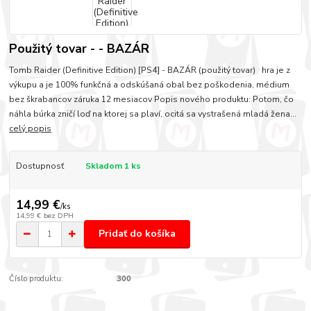
Použitý tovar - - BAZÁR
Tomb Raider (Definitive Edition) [PS4] - BAZÁR (použitý tovar) hra je z
výkupu a je 100% funkčná a odskúšaná obal bez poškodenia, médium
bez škrabancov záruka 12 mesiacov Popis nového produktu: Potom, čo
náhla búrka zničí loď na ktorej sa plaví, ocitá sa vystrašená mladá žena...
celý popis
Dostupnosť
Skladom 1 ks
14,99 €
/
ks
14,99 €
bez DPH
Pridať do košíka
Číslo produktu:
300