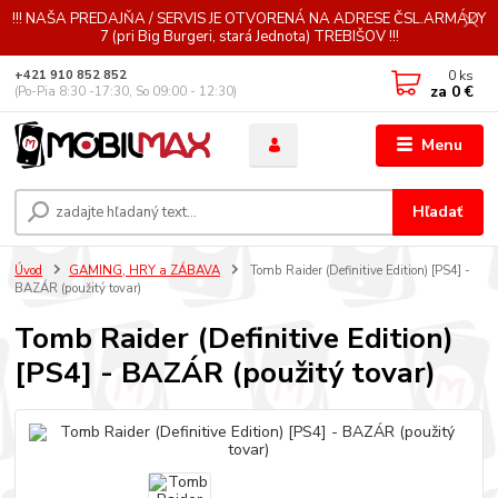
!!! NAŠA PREDAJŇA / SERVIS JE OTVORENÁ NA ADRESE ČSL.ARMÁDY
7 (pri Big Burgeri, stará Jednota) TREBIŠOV !!!
0
ks
+421 910 852 852
za
0 €
(Po-Pia 8:30 -17:30, So 09:00 - 12:30)
Menu
Hľadať
Úvod
GAMING, HRY a ZÁBAVA
Tomb Raider (Definitive Edition) [PS4] -
BAZÁR (použitý tovar)
Tomb Raider (Definitive Edition)
[PS4] - BAZÁR (použitý tovar)