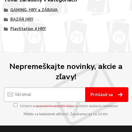
GAMING, HRY a ZÁBAVA
BAZÁR HRY
PlayStation 4 HRY
Nepremeškajte novinky, akcie a
zľavy!
Prihlásiť sa
Súhlasím so
spracovaním osobných údajov
za účelom zasielania newslettera.
Môžete sa kedykoľvek odhlásiť. Zasielame raz za 14 dní.