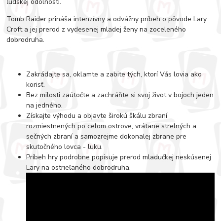
ľudskej odolnosti.
Tomb Raider prináša intenzívny a odvážny príbeh o pôvode Lary
Croft a jej prerod z vydesenej mladej ženy na zoceleného
dobrodruha.
Zakrádajte sa, oklamte a zabite tých, ktorí Vás lovia ako
korisť.
Bez milosti zaútočte a zachráňte si svoj život v bojoch jeden
na jedného.
Získajte výhodu a objavte širokú škálu zbraní
rozmiestnených po celom ostrove, vrátane strelných a
sečných zbraní a samozrejme dokonalej zbrane pre
skutočného lovca - luku.
Príbeh hry podrobne popisuje prerod mladučkej neskúsenej
Lary na ostrieľaného dobrodruha.