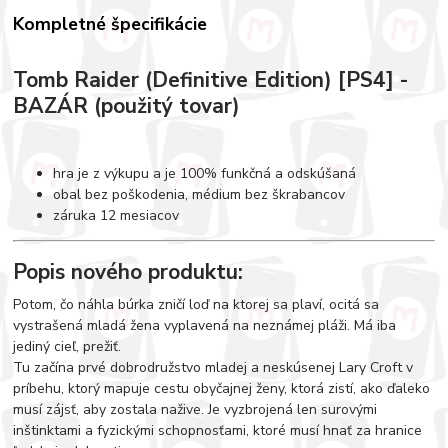
Kompletné špecifikácie
Tomb Raider (Definitive Edition) [PS4] -
BAZÁR (použitý tovar)
hra je z výkupu a je 100% funkčná a odskúšaná
obal bez poškodenia, médium bez škrabancov
záruka 12 mesiacov
Popis nového produktu:
Potom, čo náhla búrka zničí loď na ktorej sa plaví, ocitá sa
vystrašená mladá žena vyplavená na neznámej pláži. Má iba
jediný cieľ, prežiť.
Tu začína prvé dobrodružstvo mladej a neskúsenej Lary Croft v
príbehu, ktorý mapuje cestu obyčajnej ženy, ktorá zistí, ako ďaleko
musí zájsť, aby zostala nažive. Je vyzbrojená len surovými
inštinktami a fyzickými schopnosťami, ktoré musí hnať za hranice