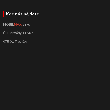
Kde nás nájdete
MOBIL
MAX
s.r.o.
ČSL.Armády 1174/7
075 01 Trebišov