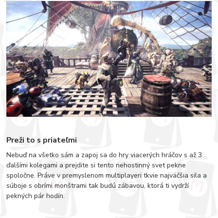
Preži to s priateľmi
Nebuď na všetko sám a zapoj sa do hry viacerých hráčov s až 3
ďalšími kolegami a prejdite si tento nehostinný svet pekne
spoločne. Práve v premyslenom multiplayeri tkvie najväčšia sila a
súboje s obrími monštrami tak budú zábavou, ktorá ti vydrží
pekných pár hodín.