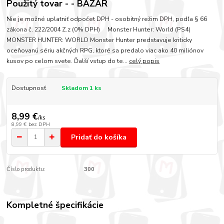
Použitý tovar - - BAZÁR
Nie je možné uplatniť odpočet DPH - osobitný režim DPH, podľa § 66
zákona č. 222/2004 Z.z (0% DPH) Monster Hunter: World (PS4)
MONSTER HUNTER: WORLD Monster Hunter predstavuje kriticky
oceňovanú sériu akčných RPG, ktoré sa predalo viac ako 40 miliónov
kusov po celom svete. Ďalší vstup do te...
celý popis
Dostupnosť
Skladom 1 ks
8,99 €
/
ks
8,99 €
bez DPH
Pridať do košíka
Číslo produktu:
300
Kompletné špecifikácie