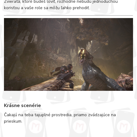
Zvieratá, ktoré budeš loviť, rozhodne nebudú jednoduchou
korisťou a vaše role sa môžu ľahko prehodiť.
Krásne scenérie
Čakajú na teba tajuplné prostredia, priamo zvádzajúce na
prieskum.