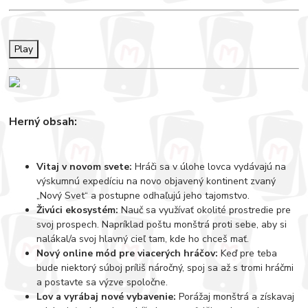
Play
Herný obsah:
Vitaj v novom svete:
Hráči sa v úlohe lovca vydávajú na
výskumnú expedíciu na novo objavený kontinent zvaný
„Nový Svet“ a postupne odhaľujú jeho tajomstvo.
Živúci ekosystém:
Nauč sa využívať okolité prostredie pre
svoj prospech. Napríklad poštu monštrá proti sebe, aby si
nalákal/a svoj hlavný cieľ tam, kde ho chceš mať.
Nový online mód pre viacerých hráčov:
Keď pre teba
bude niektorý súboj príliš náročný, spoj sa až s tromi hráčmi
a postavte sa výzve spoločne.
Lov a vyrábaj nové vybavenie:
Porážaj monštrá a získavaj