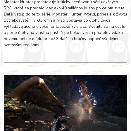
Monster Hunter predstavuje kriticky oceňovanú sériu akčných
RPG, ktoré sa predalo viac ako 40 miliónov kusov po celom svete.
Ďalší vstup do tejto série, Monster Hunter: World, prinesie k životu
živý ekosystém, v ktorom sa hráči postavia do úlohy lovca
vyhľadávajúceho divoké fantastické zvieratá. Vydajte sa na cestu
a plňte úlohy na vlastnú päsť, či po boku svojich priateľov vďaka
novému online módu pre až 3 ďalších hráčov naprieč všetkými
svetovými regiónmi.