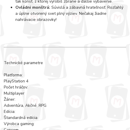
tak korisť, z ktorej vyrobíš zbrane a ďalšie vybavenie.
Ovládni monštrá:
Súvislá a zábavná hrateľnosť: Rozľahlý
a úplne otvorený svet plný výziev. Nečakaj žiadne
nahrávacie obrazovky!
Technické parametre
Platforma:
PlayStation 4
Počet hráčov:
Multiplayer
Žáner:
Adventúra, Akčné, RPG
Edícia:
Štandardná edícia
Výrobca gaming:
Capcom