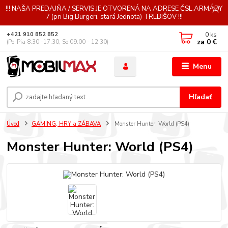
!!! NAŠA PREDAJŇA / SERVIS JE OTVORENÁ NA ADRESE ČSL.ARMÁDY
7 (pri Big Burgeri, stará Jednota) TREBIŠOV !!!
0
ks
+421 910 852 852
za
0 €
(Po-Pia 8:30 -17:30, So 09:00 - 12:30)
Menu
Hľadať
Úvod
GAMING, HRY a ZÁBAVA
Monster Hunter: World (PS4)
Monster Hunter: World (PS4)