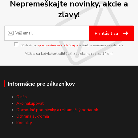
Nepremeškajte novinky, akcie a
zľavy!
Prihlásiť sa
Súhlasím so
spracovaním osobných údajov
za účelom zasielania newslettera.
Môžete sa kedykoľvek odhlásiť. Zasielame raz za 14 dní.
Informácie pre zákazníkov
O nás
Ako nakupovať
Obchodné podmienky a reklamačný poriadok
Ochrana súkromia
Kontakty