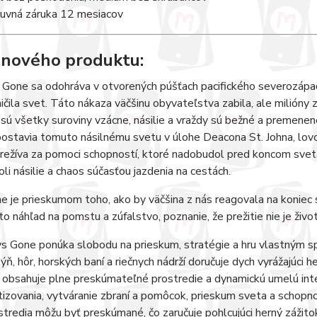
uvná záruka 12 mesiacov
 nového produktu:
 Gone sa odohráva v otvorených púšťach pacifického severozápa
ičila svet. Táto nákaza väčšinu obyvateľstva zabila, ale milióny z
sú všetky suroviny vzácne, násilie a vraždy sú bežné a premenené
postavia tomuto násilnému svetu v úlohe Deacona St. Johna, lovca
režíva za pomoci schopností, ktoré nadobudol pred koncom svet
li násilie a chaos súčasťou jazdenia na cestách.
 je prieskumom toho, ako by väčšina z nás reagovala na koniec s
e to náhľad na pomstu a zúfalstvo, poznanie, že prežitie nie je živ
s Gone ponúka slobodu na prieskum, stratégie a hru vlastným 
kýň, hôr, horských baní a riečnych nádrží doručuje dych vyrážajúci h
 obsahuje plne preskúmateľné prostredie a dynamickú umelú intel
tizovania, vytváranie zbraní a pomôcok, prieskum sveta a schopn
stredia môžu byť preskúmané, čo zaručuje pohlcujúci herný zážitok