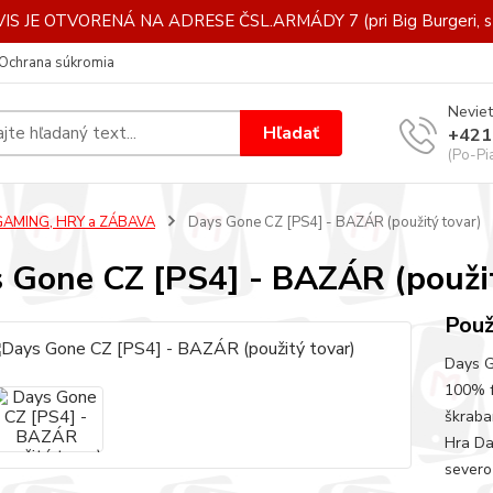
IS JE OTVORENÁ NA ADRESE ČSL.ARMÁDY 7 (pri Big Burgeri, st
Ochrana súkromia
Neviet
Hľadať
+421
(Po-Pi
GAMING, HRY a ZÁBAVA
Days Gone CZ [PS4] - BAZÁR (použitý tovar)
 Gone CZ [PS4] - BAZÁR (použit
Použ
Days G
100% f
škraba
Hra Da
severo