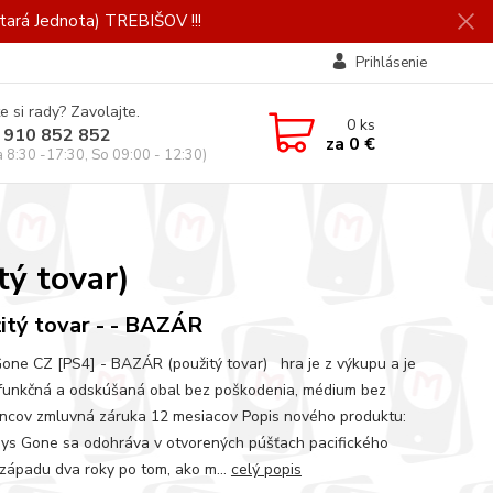
ará Jednota) TREBIŠOV !!!
Prihlásenie
e si rady? Zavolajte.
0
ks
 910 852 852
za
0 €
a 8:30 -17:30, So 09:00 - 12:30)
ý tovar)
itý tovar - - BAZÁR
one CZ [PS4] - BAZÁR (použitý tovar) hra je z výkupu a je
unkčná a odskúšaná obal bez poškodenia, médium bez
ncov zmluvná záruka 12 mesiacov Popis nového produktu:
ys Gone sa odohráva v otvorených púšťach pacifického
západu dva roky po tom, ako m...
celý popis