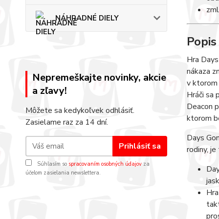
zml
NÁHRADNÉ DIELY
Popis
Hra Days
nákaza zn
Nepremeškajte novinky, akcie
v ktorom 
a zľavy!
Hráči sa 
Deacon p
Môžete sa kedykoľvek odhlásiť.
ktorom bo
Zasielame raz za 14 dní.
Days Gone
Prihlásiť sa
rodiny, j
Súhlasím so
spracovaním osobných údajov
za
Day
účelom zasielania newslettera.
jas
Hra
tak
pro