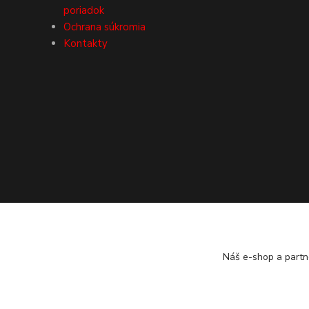
poriadok
Ochrana súkromia
Kontakty
Náš e-shop a partn