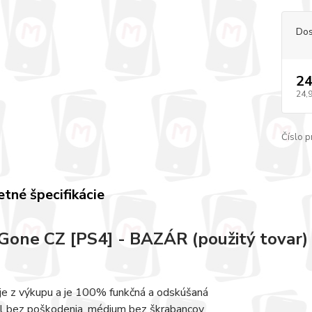
Dos
24
24,
Číslo p
tné špecifikácie
Gone CZ [PS4] - BAZÁR (použitý tovar)
 je z výkupu a je 100% funkčná a odskúšaná
l bez poškodenia, médium bez škrabancov