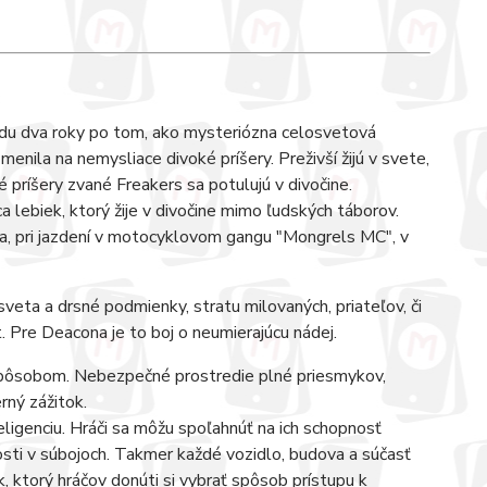
du dva roky po tom, ako mysteriózna celosvetová
menila na nemysliace divoké príšery. Preživší žijú v svete,
 príšery zvané Freakers sa potulujú v divočine.
 lebiek, ktorý žije v divočine mimo ľudských táborov.
a, pri jazdení v motocyklovom gangu "Mongrels MC", v
veta a drsné podmienky, stratu milovaných, priateľov, či
ot. Pre Deacona je to boj o neumierajúcu nádej.
spôsobom. Nebezpečné prostredie plné priesmykov,
erný zážitok.
igenciu. Hráči sa môžu spoľahnúť na ich schopnosť
osti v súbojoch. Takmer každé vozidlo, budova a súčasť
, ktorý hráčov donúti si vybrať spôsob prístupu k