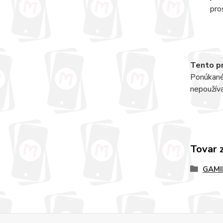
pro
Tento pr
Ponúkané 
nepoužív
Tovar 
GAMI