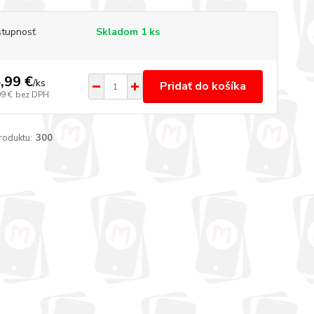
tupnosť
Skladom 1 ks
,99 €
/
ks
Pridať do košíka
99 €
bez DPH
roduktu:
300