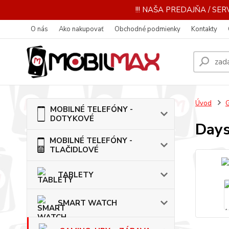
!!! NAŠA PREDAJŇA / SERV
O nás
Ako nakupovať
Obchodné podmienky
Kontakty
Úvod
MOBILNÉ TELEFÓNY -
DOTYKOVÉ
Days
MOBILNÉ TELEFÓNY -
TLAČIDLOVÉ
TABLETY
SMART WATCH