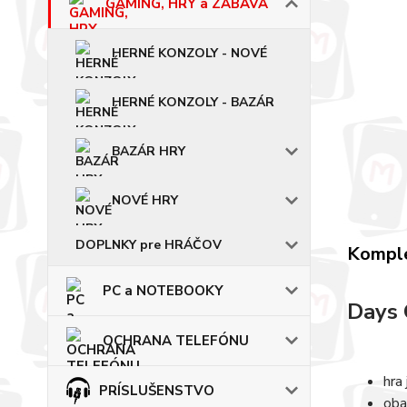
GAMING, HRY a ZÁBAVA
HERNÉ KONZOLY - NOVÉ
HERNÉ KONZOLY - BAZÁR
BAZÁR HRY
NOVÉ HRY
DOPLNKY pre HRÁČOV
Komple
PC a NOTEBOOKY
Days 
OCHRANA TELEFÓNU
hra
PRÍSLUŠENSTVO
oba