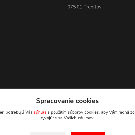
075 01 Trebišov
Spracovanie cookies
eri potrebujú Váš
súhlas
s použitím súborov cookies, aby Vám mohli zo
týkajúce sa Vašich záujmov.