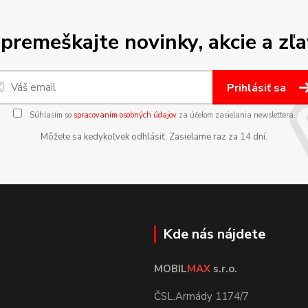
premeškajte novinky, akcie a zľa
Prihlásiť sa
Súhlasím so
spracovaním osobných údajov
za účelom zasielania newslettera.
Môžete sa kedykoľvek odhlásiť. Zasielame raz za 14 dní.
Kde nás nájdete
MOBIL
MAX
s.r.o.
ČSL.Armády 1174/7