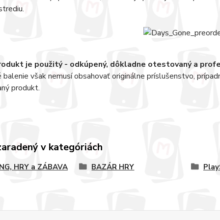
strediu.
odukt je použitý - odkúpený, dôkladne otestovaný a pro
balenie však nemusí obsahovať originálne príslušenstvo, prípad
aný produkt.
zaradený v kategóriách
NG, HRY a ZÁBAVA
BAZÁR HRY
Play