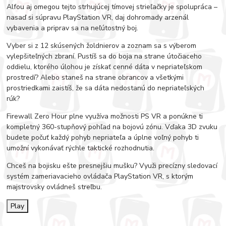
Alfou aj omegou tejto strhujúcej tímovej strieľačky je spolupráca –
nasaď si súpravu PlayStation VR, daj dohromady arzenál
vybavenia a priprav sa na neľútostný boj.
Vyber si z 12 skúsených žoldnierov a zoznam sa s výberom
vylepšiteľných zbraní. Pustíš sa do boja na strane útočiaceho
oddielu, ktorého úlohou je získať cenné dáta v nepriateľskom
prostredí? Alebo staneš na strane obrancov a všetkými
prostriedkami zaistíš, že sa dáta nedostanú do nepriateľských
rúk?
Firewall Zero Hour plne využíva možnosti PS VR a ponúkne ti
kompletný 360-stupňový pohľad na bojovú zónu. Vďaka 3D zvuku
budete počuť každý pohyb nepriateľa a úplne voľný pohyb ti
umožní vykonávať rýchle taktické rozhodnutia.
Chceš na bojisku ešte presnejšiu mušku? Využi precízny sledovací
systém zameriavacieho ovládača PlayStation VR, s ktorým
majstrovsky ovládneš streľbu.
Play