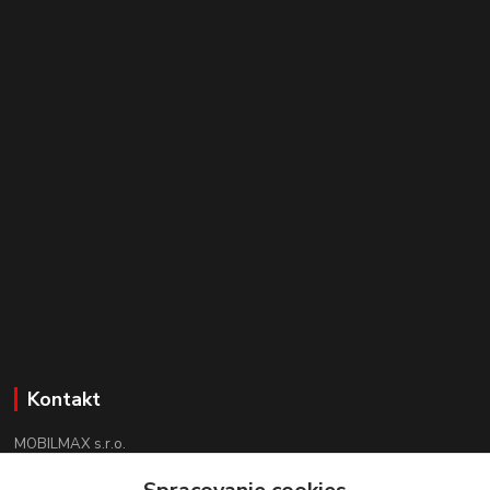
Kontakt
MOBILMAX s.r.o.
+421 910 852 852
(Po-Pia 8:30 -17:30, So 09:00 - 12:30)