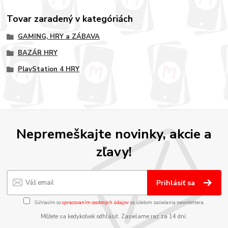
Tovar zaradený v kategóriách
GAMING, HRY a ZÁBAVA
BAZÁR HRY
PlayStation 4 HRY
Nepremeškajte novinky, akcie a
zľavy!
Prihlásiť sa
Súhlasím so
spracovaním osobných údajov
za účelom zasielania newslettera.
Môžete sa kedykoľvek odhlásiť. Zasielame raz za 14 dní.