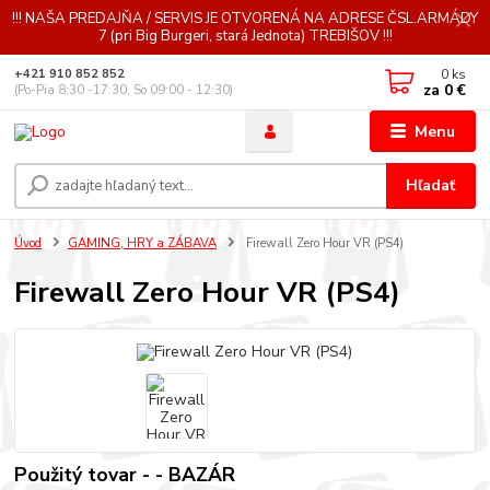
!!! NAŠA PREDAJŇA / SERVIS JE OTVORENÁ NA ADRESE ČSL.ARMÁDY
7 (pri Big Burgeri, stará Jednota) TREBIŠOV !!!
0
ks
+421 910 852 852
za
0 €
(Po-Pia 8:30 -17:30, So 09:00 - 12:30)
Menu
Hľadať
Úvod
GAMING, HRY a ZÁBAVA
Firewall Zero Hour VR (PS4)
Firewall Zero Hour VR (PS4)
Použitý tovar - - BAZÁR