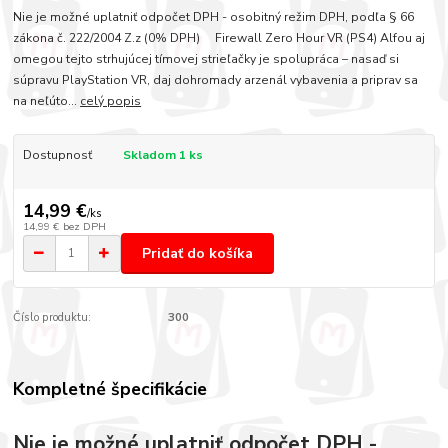
Nie je možné uplatniť odpočet DPH - osobitný režim DPH, podľa § 66
zákona č. 222/2004 Z.z (0% DPH) Firewall Zero Hour VR (PS4) Alfou aj
omegou tejto strhujúcej tímovej strieľačky je spolupráca – nasaď si
súpravu PlayStation VR, daj dohromady arzenál vybavenia a priprav sa
na neľúto...
celý popis
Dostupnosť
Skladom 1 ks
14,99 €
/
ks
14,99 €
bez DPH
Pridať do košíka
Číslo produktu:
300
Kompletné špecifikácie
Nie je možné uplatniť odpočet DPH -