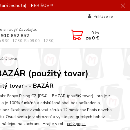
ará Jednota) TREBIŠOV !!!
Prihlásenie
e si rady? Zavolajte.
0
ks
 910 852 852
za
0 €
a 8:30 -17:30, So 09:00 - 12:30)
žitý tovar)
BAZÁR (použitý tovar)
itý tovar - - BAZÁR
als: Fenyx Rising CZ [PS4] - BAZÁR (použitý tovar) hra je z
 a je 100% funkčná a odskúšaná obal bez poškodenia,
 bez škrabancov zmluvná záruka 12 mesiacov Popis nového
tu: Osud sveta je v ohrození a vy ste pre gréckych bohov
 nádejou na záchranu. Hrajte v rol...
celý popis