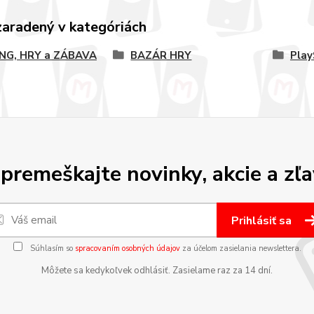
zaradený v kategóriách
NG, HRY a ZÁBAVA
BAZÁR HRY
Play
premeškajte novinky, akcie a zľa
Prihlásiť sa
Súhlasím so
spracovaním osobných údajov
za účelom zasielania newslettera.
Môžete sa kedykoľvek odhlásiť. Zasielame raz za 14 dní.