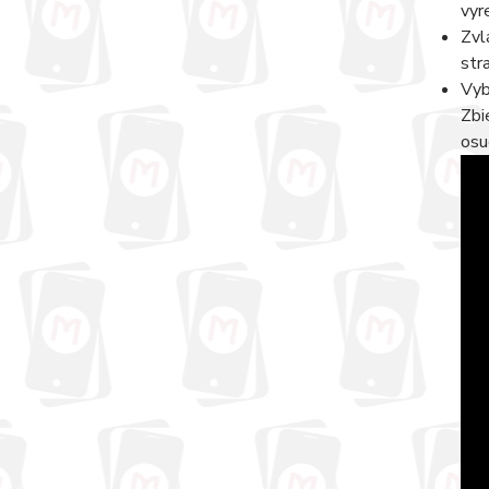
vyr
Zvl
str
Vyb
Zbi
osu