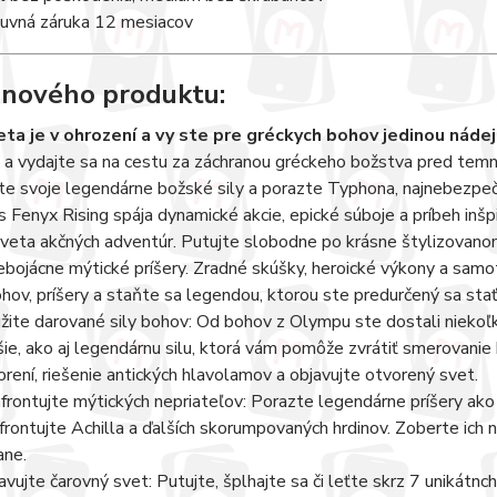
uvná záruka 12 mesiacov
 nového produktu:
ta je v ohrození a vy ste pre gréckych bohov jedinou nádej
a vydajte sa na cestu za záchranou gréckeho božstva pred temno
e svoje legendárne božské sily a porazte Typhona, najnebezpečn
 Fenyx Rising spája dynamické akcie, epické súboje a príbeh inšp
veta akčných adventúr. Putujte slobodne po krásne štylizovanom
nebojácne mýtické príšery. Zradné skúšky, heroické výkony a samot
ohov, príšery a staňte sa legendou, ktorou ste predurčený sa stať
žite darované sily bohov: Od bohov z Olympu ste dostali niekoľk
šie, ako aj legendárnu silu, ktorá vám pomôže zvrátiť smerovanie
orení, riešenie antických hlavolamov a objavujte otvorený svet.
frontujte mýtických nepriateľov: Porazte legendárne príšery ak
frontujte Achilla a ďalších skorumpovaných hrdinov. Zoberte ich n
ane.
avujte čarovný svet: Putujte, šplhajte sa či leťte skrz 7 unikátn