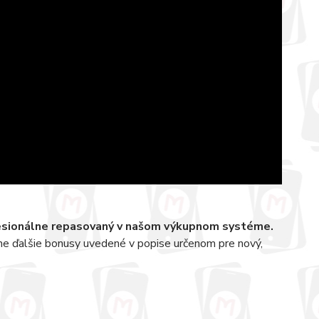
fesionálne repasovaný v našom výkupnom systéme.
ne ďalšie bonusy uvedené v popise určenom pre nový,