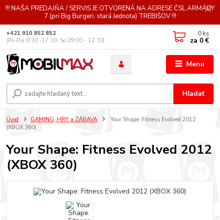
!!! NAŠA PREDAJŇA / SERVIS JE OTVORENÁ NA ADRESE ČSL.ARMÁDY
7 (pri Big Burgeri, stará Jednota) TREBIŠOV !!!
0
ks
+421 910 852 852
za
0 €
(Po-Pia 8:30 -17:30, So 09:00 - 12:30)
Menu
Hľadať
Úvod
GAMING, HRY a ZÁBAVA
Your Shape: Fitness Evolved 2012
(XBOX 360)
Your Shape: Fitness Evolved 2012
(XBOX 360)