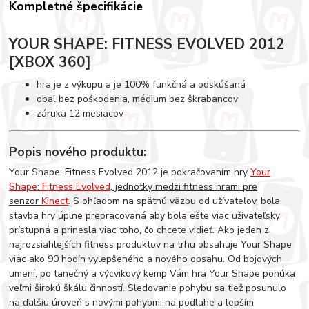
Kompletné špecifikácie
YOUR SHAPE: FITNESS EVOLVED 2012
[XBOX 360]
hra je z výkupu a je 100% funkčná a odskúšaná
obal bez poškodenia, médium bez škrabancov
záruka 12 mesiacov
Popis nového produktu:
Your Shape: Fitness Evolved 2012 je pokračovaním hry
Your
Shape: Fitness Evolved
, jednotky medzi fitness hrami pre
senzor
Kinect
. S ohľadom na spätnú väzbu od užívateľov, bola
stavba hry úplne prepracovaná aby bola ešte viac užívateľsky
prístupná a prinesla viac toho, čo chcete vidieť. Ako jeden z
najrozsiahlejších fitness produktov na trhu obsahuje Your Shape
viac ako 90 hodín vylepšeného a nového obsahu. Od bojových
umení, po tanečný a výcvikový kemp Vám hra Your Shape ponúka
veľmi širokú škálu činností. Sledovanie pohybu sa tiež posunulo
na ďalšiu úroveň s novými pohybmi na podlahe a lepším