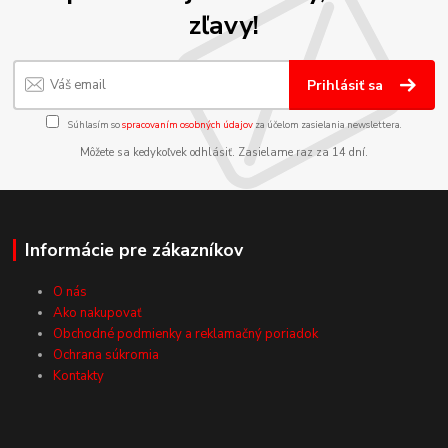
zľavy!
Prihlásiť sa
Súhlasím so
spracovaním osobných údajov
za účelom zasielania newslettera.
Môžete sa kedykoľvek odhlásiť. Zasielame raz za 14 dní.
Informácie pre zákazníkov
O nás
Ako nakupovať
Obchodné podmienky a reklamačný poriadok
Ochrana súkromia
Kontakty