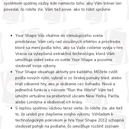
systémom spätnej väzby, kde namiesto toho, aby Vám tréner len
povedal, čo robíte zle, Vám tiež povie, ako to robiť správne.
Your Shape Vás vtiahne do stimulujúceho sveta
predstaviac Vám cely rad vizuálnych efektov a prostredie,
ktoré sa mení podľa toho, ako sa Vaše cvičenie vyvíja v hre.
Vracia sa vylepšená extrakčná technológia, ktorá Vám
umožňuje vidieť seba vo svete Your Shape a pozorne
sledovať svoje výkony.
Your Shape obsahuje aktivity pre každého. Môžete cvičiť
podľa nových rutín, vybrať si zo širokej ponuky tried, alebo
hrať zábavné hry, ako je skákanie cez švihadlo. Nová a
jedinečná funkcia s názvom "Run the World" Vám tiež
umožní virtuálne sa prebehnúť ulicami New Yorku, Paríža,
alebo Londýna a obdivovať ich krásy.
S lepšou spätnou väzbou teraz viete, čo robíte zle, ale tiež
to, čo urobiť pre zlepšenie svojho výkonu. Vzhľadom k
technologickým pokrokom je hra Your Shape 2012 schopná
sledovať pohyb na podlahe, čo umožňuje rozšíriť zoznam