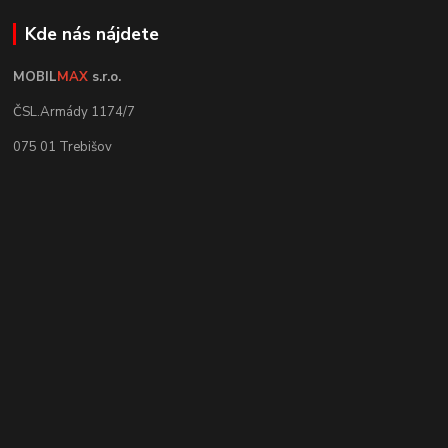
Kde nás nájdete
MOBIL
MAX
s.r.o.
ČSL.Armády 1174/7
075 01 Trebišov