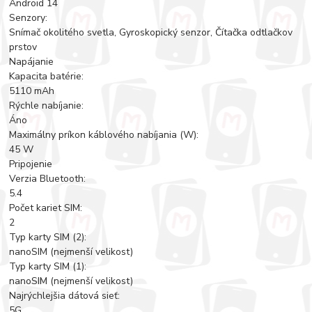
Android 14
Senzory:
Snímač okolitého svetla, Gyroskopický senzor, Čítačka odtlačkov
prstov
Napájanie
Kapacita batérie:
5110 mAh
Rýchle nabíjanie:
Áno
Maximálny príkon káblového nabíjania (W):
45 W
Pripojenie
Verzia Bluetooth:
5.4
Počet kariet SIM:
2
Typ karty SIM (2):
nanoSIM (nejmenší velikost)
Typ karty SIM (1):
nanoSIM (nejmenší velikost)
Najrýchlejšia dátová sieť:
5G