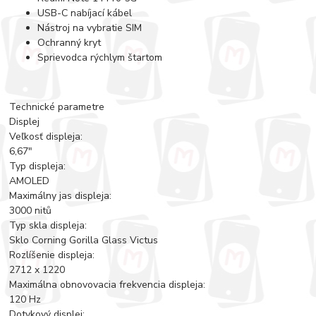
USB-C nabíjací kábel
Nástroj na vybratie SIM
Ochranný kryt
Sprievodca rýchlym štartom
Technické parametre
Displej
Veľkosť displeja:
6,67"
Typ displeja:
AMOLED
Maximálny jas displeja:
3000 nitů
Typ skla displeja:
Sklo Corning Gorilla Glass Victus
Rozlíšenie displeja:
2712 x 1220
Maximálna obnovovacia frekvencia displeja:
120 Hz
Dotykový displej: