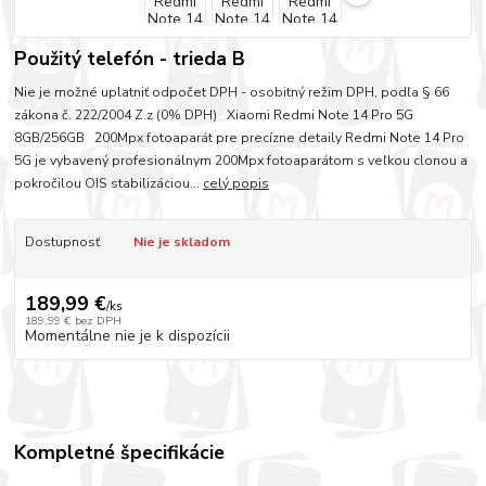
Použitý telefón - trieda B
Nie je možné uplatniť odpočet DPH - osobitný režim DPH, podľa § 66
zákona č. 222/2004 Z.z (0% DPH) Xiaomi Redmi Note 14 Pro 5G
8GB/256GB 200Mpx fotoaparát pre precízne detaily Redmi Note 14 Pro
5G je vybavený profesionálnym 200Mpx fotoaparátom s veľkou clonou a
pokročilou OIS stabilizáciou...
celý popis
Dostupnosť
Nie je skladom
189,99 €
/
ks
189,99 €
bez DPH
Momentálne nie je k dispozícii
Kompletné špecifikácie