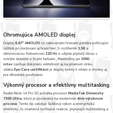
Ohromujúca AMOLED displej
Displej
6,67" AMOLED
so zakrivenými hranami ponúka pohlcujúci
zážitok pri sledovaní aj hraní hier. S rozlíšením
1,5K
a
obnovovacou frekvenciou
120 Hz
si užijete plynulý obraz s
ostrými detailmi a živými farbami . Maximálny jas
3000
nitov
zaisťuje dokonalú viditeľnosť aj na priamom slnku.
vďaka
Eye-Care certifikácii
je displej šetrný k očiam a vhodný aj
pre dlhodobé používanie.
Výkonný procesor a efektívny multitasking
Redmi Note 14 Pro 5G poháňa procesor
MediaTek Dimensity
7300-Ultra
, ktorý je postavený na modernom
4nm výrobnom
procese
. Tento čip zaisťuje špičkový výkon a energetickú
efektivitu, čo znamená rýchlejšie reakcie, plynulejší multitasking a