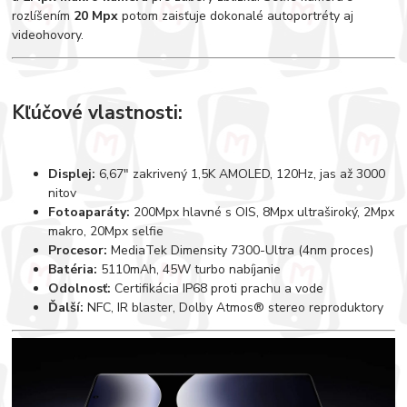
rozlíšením
20 Mpx
potom zaisťuje dokonalé autoportréty aj
videohovory.
Kľúčové vlastnosti:
Displej:
6,67" zakrivený 1,5K AMOLED, 120Hz, jas až 3000
nitov
Fotoaparáty:
200Mpx hlavné s OIS, 8Mpx ultraširoký, 2Mpx
makro, 20Mpx selfie
Procesor:
MediaTek Dimensity 7300-Ultra (4nm proces)
Batéria:
5110mAh, 45W turbo nabíjanie
Odolnosť:
Certifikácia IP68 proti prachu a vode
Ďalší:
NFC, IR blaster, Dolby Atmos® stereo reproduktory