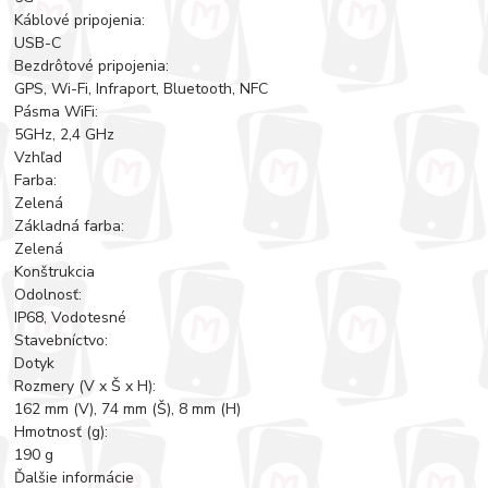
Káblové pripojenia:
USB-C
Bezdrôtové pripojenia:
GPS, Wi-Fi, Infraport, Bluetooth, NFC
Pásma WiFi:
5GHz, 2,4 GHz
Vzhľad
Farba:
Zelená
Základná farba:
Zelená
Konštrukcia
Odolnosť:
IP68, Vodotesné
Stavebníctvo:
Dotyk
Rozmery (V x Š x H):
162 mm (V), 74 mm (Š), 8 mm (H)
Hmotnosť (g):
190 g
Ďalšie informácie