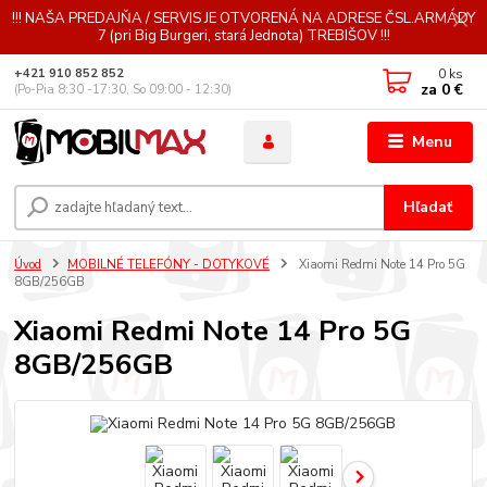
!!! NAŠA PREDAJŇA / SERVIS JE OTVORENÁ NA ADRESE ČSL.ARMÁDY
7 (pri Big Burgeri, stará Jednota) TREBIŠOV !!!
0
ks
+421 910 852 852
za
0 €
(Po-Pia 8:30 -17:30, So 09:00 - 12:30)
Menu
Hľadať
Úvod
MOBILNÉ TELEFÓNY - DOTYKOVÉ
Xiaomi Redmi Note 14 Pro 5G
8GB/256GB
Xiaomi Redmi Note 14 Pro 5G
8GB/256GB