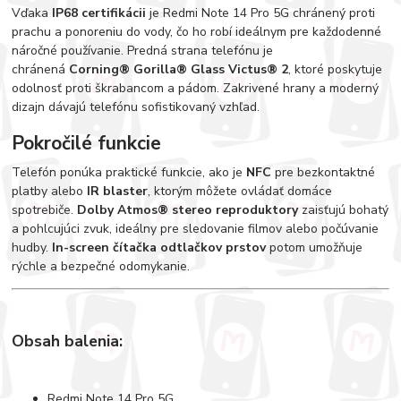
Vďaka
IP68 certifikácii
je Redmi Note 14 Pro 5G chránený proti
prachu a ponoreniu do vody, čo ho robí ideálnym pre každodenné
náročné používanie. Predná strana telefónu je
chránená
Corning® Gorilla® Glass Victus® 2
, ktoré poskytuje
odolnosť proti škrabancom a pádom. Zakrivené hrany a moderný
dizajn dávajú telefónu sofistikovaný vzhľad.
Pokročilé funkcie
Telefón ponúka praktické funkcie, ako je
NFC
pre bezkontaktné
platby alebo
IR blaster
, ktorým môžete ovládať domáce
spotrebiče.
Dolby Atmos® stereo reproduktory
zaisťujú bohatý
a pohlcujúci zvuk, ideálny pre sledovanie filmov alebo počúvanie
hudby.
In-screen čítačka odtlačkov prstov
potom umožňuje
rýchle a bezpečné odomykanie.
Obsah balenia:
Redmi Note 14 Pro 5G