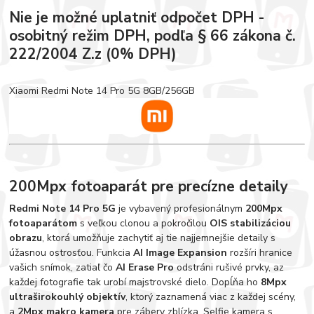
Nie je možné uplatniť odpočet DPH -
osobitný režim DPH, podľa § 66 zákona č.
222/2004 Z.z (0% DPH)
Xiaomi Redmi Note 14 Pro 5G 8GB/256GB
200Mpx fotoaparát pre precízne detaily
Redmi Note 14 Pro 5G
je vybavený profesionálnym
200Mpx
fotoaparátom
s veľkou clonou a pokročilou
OIS stabilizáciou
obrazu
, ktorá umožňuje zachytiť aj tie najjemnejšie detaily s
úžasnou ostrosťou. Funkcia
AI Image Expansion
rozšíri hranice
vašich snímok, zatiaľ čo
AI Erase Pro
odstráni rušivé prvky, az
každej fotografie tak urobí majstrovské dielo. Dopĺňa ho
8Mpx
ultraširokouhlý objektív
, ktorý zaznamená viac z každej scény,
a
2Mpx makro kamera
pre zábery zblízka. Selfie kamera s