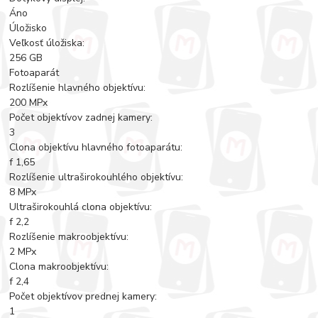
Áno
Úložisko
Veľkosť úložiska:
256 GB
Fotoaparát
Rozlíšenie hlavného objektívu:
200 MPx
Počet objektívov zadnej kamery:
3
Clona objektívu hlavného fotoaparátu:
f 1,65
Rozlíšenie ultraširokouhlého objektívu:
8 MPx
Ultraširokouhlá clona objektívu:
f 2,2
Rozlíšenie makroobjektívu:
2 MPx
Clona makroobjektívu:
f 2,4
Počet objektívov prednej kamery:
1