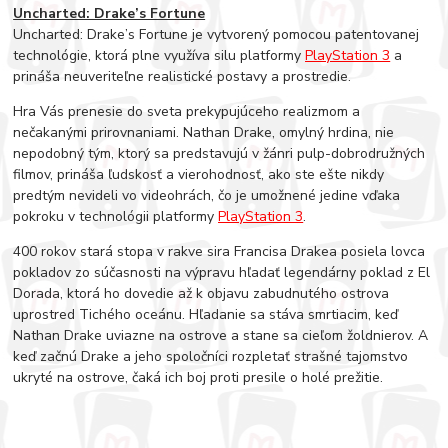
Uncharted: Drake’s Fortune
Uncharted: Drake’s Fortune je vytvorený pomocou patentovanej
technológie, ktorá plne využíva silu platformy
PlayStation 3
a
prináša neuveriteľne realistické postavy a prostredie.
Hra Vás prenesie do sveta prekypujúceho realizmom a
nečakanými prirovnaniami. Nathan Drake, omylný hrdina, nie
nepodobný tým, ktorý sa predstavujú v žánri pulp-dobrodružných
filmov, prináša ľudskosť a vierohodnosť, ako ste ešte nikdy
predtým nevideli vo videohrách, čo je umožnené jedine vďaka
pokroku v technológii platformy
PlayStation 3
.
400 rokov stará stopa v rakve sira Francisa Drakea posiela lovca
pokladov zo súčasnosti na výpravu hľadať legendárny poklad z El
Dorada, ktorá ho dovedie až k objavu zabudnutého ostrova
uprostred Tichého oceánu. Hľadanie sa stáva smrtiacim, keď
Nathan Drake uviazne na ostrove a stane sa cieľom žoldnierov. A
keď začnú Drake a jeho spoločníci rozpletať strašné tajomstvo
ukryté na ostrove, čaká ich boj proti presile o holé prežitie.