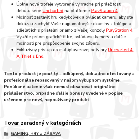
Úplne nové trofeje vytvorené výhradne pri príležitosti
debutu série
Uncharted
na platforme
PlayStation 4
.
Možnosť zastaviť hru kedykoľvek a ovládať kameru, aby ste
dokázali zachytiť Vaše najpamätnejšie okamihy z trilógie a
zdieľať ich s priateľmi priamo z Vašej konzoly
PlayStation 4
.
Využite pritom grafické filtre, ovládanie kamery a ďalšie
možnosti pre prispôsobenie svojho záberu.
Exkluzívny prístup do multiplayerovej bety hry
Uncharted 4:
A Thief’s End
.
Tento produkt je použitý - odkúpený, dôkladne otestovaný a
profesionálne repasovaný v našom výkupnom systéme.
Ponúkané balenie však nemusí obsahovať originálne
príslušenstvo, prípadne ďalšie bonusy uvedené v popise
určenom pre nový, nepoužívaný produkt.
Tovar zaradený v kategóriách
GAMING, HRY a ZÁBAVA