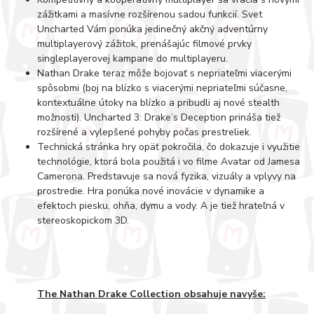
zážitkami a masívne rozšírenou sadou funkcií. Svet
Uncharted Vám ponúka jedinečný akčný adventúrny
multiplayerový zážitok, prenášajúc filmové prvky
singleplayerovej kampane do multiplayeru.
Nathan Drake teraz môže bojovať s nepriateľmi viacerými
spôsobmi (boj na blízko s viacerými nepriateľmi súčasne,
kontextuálne útoky na blízko a pribudli aj nové stealth
možnosti). Uncharted 3: Drake’s Deception prináša tiež
rozšírené a vylepšené pohyby počas prestreliek.
Technická stránka hry opäť pokročila, čo dokazuje i využitie
technológie, ktorá bola použitá i vo filme Avatar od Jamesa
Camerona. Predstavuje sa nová fyzika, vizuály a vplyvy na
prostredie. Hra ponúka nové inovácie v dynamike a
efektoch piesku, ohňa, dymu a vody. A je tiež hrateľná v
stereoskopickom 3D.
The Nathan Drake Collection obsahuje navyše: