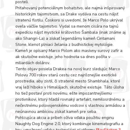
posteli.
Priťahovaný potenciálnym bohatstvo, ale najmä inšpirovaný
historickým tajomstvom, sa Drake vydáva na cestu nájsť
stratenú flotilu. Čoskoro si uvedomí, že Marco Polo ukrýval
oveľa väčšie tajomstvo. Vydal sa menom cisára na tajnú
expedíciu nájsť mystické kráľovstvo Šambala (inak známe aj
ako Shangri-La) a získať legendárny kameň Cintamani
Stone, klenot plniaci želania z budhistickej mytológie.
Kameň je opísaný Marco Polom ako masívny surový zafír a
ak skutočne existuje, jeho hodnota sa dnes počíta v
miliardách dolárov.
Tento objav posiela Drakea na nový kurz sledujúc Marco
Polovu 700 rokov starú cestu cez najrôznejšie exotické
prostredia, aby zistil, či stratené mesto Shambhala, ktoré
vraj leží hlboko v Himalájach, skutočne existuje. Táto úloha
ho tiež postaví proti novému, ešte impozantnejšiemu
protivníkovi, ktorý hľadá rovnaký artefakt, nemilosrdnému a
nečestnému polovojenskému vodcovi s vlastnou armádou a
neúnavnou ambíciou získať kameň pre seba.
Pohlcujúca akcia a príbeh ožíva vďaka použitiu enginu
Naughty Dog Engine 2.0, ktorý kombinuje kinematografiu a
hru, umožnenú vďaka technológii platformy
PlayStation 3
.