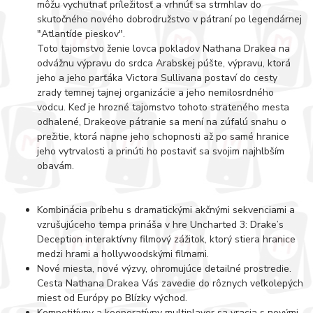
môžu vychutnať príležitosť a vrhnúť sa strmhlav do
skutočného nového dobrodružstvo v pátraní po legendárnej
"Atlantíde pieskov".
Toto tajomstvo ženie lovca pokladov Nathana Drakea na
odvážnu výpravu do srdca Arabskej púšte, výpravu, ktorá
jeho a jeho parťáka Victora Sullivana postaví do cesty
zrady temnej tajnej organizácie a jeho nemilosrdného
vodcu. Keď je hrozné tajomstvo tohoto strateného mesta
odhalené, Drakeove pátranie sa mení na zúfalú snahu o
prežitie, ktorá napne jeho schopnosti až po samé hranice
jeho vytrvalosti a prinúti ho postaviť sa svojim najhlbším
obavám.
Kombinácia príbehu s dramatickými akčnými sekvenciami a
vzrušujúceho tempa prináša v hre Uncharted 3: Drake’s
Deception interaktívny filmový zážitok, ktorý stiera hranice
medzi hrami a hollywoodskými filmami.
Nové miesta, nové výzvy, ohromujúce detailné prostredie.
Cesta Nathana Drakea Vás zavedie do rôznych veľkolepých
miest od Európy po Blízky východ.
Kompetitívny a kooperatívny multiplayer sa vracia s novými