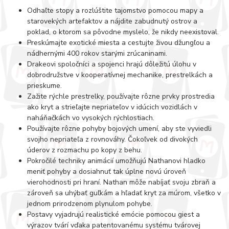
Odhaľte stopy a rozlúštite tajomstvo pomocou mapy a
starovekých artefaktov a nájdite zabudnutý ostrov a
poklad, o ktorom sa pôvodne myslelo, že nikdy neexistoval.
Preskúmajte exotické miesta a cestujte živou džungľou a
nádhernými 400 rokov starými zrúcaninami.
Drakeovi spoločníci a spojenci hrajú dôležitú úlohu v
dobrodružstve v kooperatívnej mechanike, prestrelkách a
prieskume.
Zažite rýchle prestrelky, používajte rôzne prvky prostredia
ako kryt a strieľajte nepriateľov v idúcich vozidlách v
naháňačkách vo vysokých rýchlostiach.
Používajte rôzne pohyby bojových umení, aby ste vyviedli
svojho nepriateľa z rovnováhy. Čokoľvek od divokých
úderov z rozmachu po kopy z behu.
Pokročilé techniky animácií umožňujú Nathanovi hladko
meniť pohyby a dosiahnuť tak úplne novú úroveň
vierohodnosti pri hraní. Nathan môže nabíjať svoju zbraň a
zároveň sa uhýbať guľkám a hľadať kryt za múrom, všetko v
jednom prirodzenom plynulom pohybe.
Postavy vyjadrujú realistické emócie pomocou giest a
výrazov tvárí vďaka patentovanému systému tvárovej