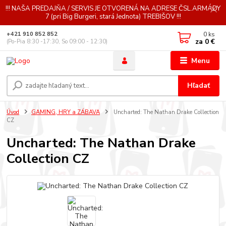
!!! NAŠA PREDAJŇA / SERVIS JE OTVORENÁ NA ADRESE ČSL.ARMÁDY
7 (pri Big Burgeri, stará Jednota) TREBIŠOV !!!
0
ks
+421 910 852 852
za
0 €
(Po-Pia 8:30 -17:30, So 09:00 - 12:30)
Menu
Hľadať
Úvod
GAMING, HRY a ZÁBAVA
Uncharted: The Nathan Drake Collection
CZ
Uncharted: The Nathan Drake
Collection CZ