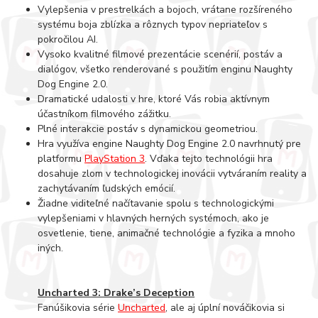
Vylepšenia v prestrelkách a bojoch, vrátane rozšíreného
systému boja zblízka a rôznych typov nepriateľov s
pokročilou AI.
Vysoko kvalitné filmové prezentácie scenérií, postáv a
dialógov, všetko renderované s použitím enginu Naughty
Dog Engine 2.0.
Dramatické udalosti v hre, ktoré Vás robia aktívnym
účastníkom filmového zážitku.
Plné interakcie postáv s dynamickou geometriou.
Hra využíva engine Naughty Dog Engine 2.0 navrhnutý pre
platformu
PlayStation 3
. Vďaka tejto technológii hra
dosahuje zlom v technologickej inovácii vytváraním reality a
zachytávaním ľudských emócií.
Žiadne viditeľné načítavanie spolu s technologickými
vylepšeniami v hlavných herných systémoch, ako je
osvetlenie, tiene, animačné technológie a fyzika a mnoho
iných.
Uncharted 3: Drake’s Deception
Fanúšikovia série
Uncharted
, ale aj úplní nováčikovia si