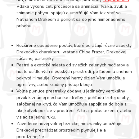
Vďaka výkonu cell procesora sa animácia, fyzika, zvuk a
snímanie pohybu spájajú a umožňujú Vám tak stať sa
Nathanom Drakeom a ponoriť sa do jeho mimoriadneho
príbehu.
Rozšírené obsadenie postáv, ktoré odrážajú rôzne aspekty
Drakeovho charakteru, vrátane Chloe Frazer, Drakeovej
súčasnej partnerky.
Pestré a exotické miesta od sviežich zelených močiarov a
husto osídlených mestských prostredí, po ľadom a snehom
pokryté Himaláje. Otvorený herný dizjan Vám umožňuje
agresívny, alebo kradmý prístup k boju.
Voľne plynúce prestrelky dodávajú jedinečný vertikálny
prvok k známej mechanike streľby z pohľadu tretej osoby
založenej na krytí, čo Vám umožňuje zapojiť sa do boja z
akejkoľvek pozície v prostredí. A to aj počas lezenia, alebo
visiac za jednu ruku.
Zavedenie novej voľnej lezeckej mechaniky umožňuje
Drakeovi prechádzať prostredím plynulejšie a
prirodzenejšie.