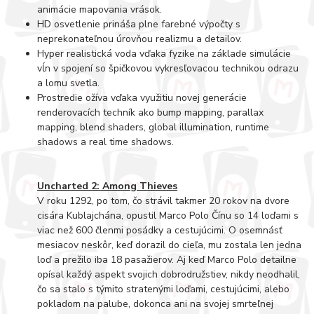
animácie mapovania vrások.
HD osvetlenie prináša plne farebné výpočty s
neprekonateľnou úrovňou realizmu a detailov.
Hyper realistická voda vďaka fyzike na základe simulácie
vĺn v spojení so špičkovou vykresľovacou technikou odrazu
a lomu svetla.
Prostredie ožíva vďaka využitiu novej generácie
renderovacích techník ako bump mapping, parallax
mapping, blend shaders, global illumination, runtime
shadows a real time shadows.
Uncharted 2: Among Thieves
V roku 1292, po tom, čo strávil takmer 20 rokov na dvore
cisára Kublajchána, opustil Marco Polo Čínu so 14 loďami s
viac než 600 členmi posádky a cestujúcimi. O osemnásť
mesiacov neskôr, keď dorazil do cieľa, mu zostala len jedna
loď a prežilo iba 18 pasažierov. Aj keď Marco Polo detailne
opísal každý aspekt svojich dobrodružstiev, nikdy neodhalil,
čo sa stalo s týmito stratenými loďami, cestujúcimi, alebo
pokladom na palube, dokonca ani na svojej smrteľnej