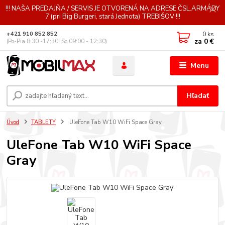
!!! NAŠA PREDAJŇA / SERVIS JE OTVORENÁ NA ADRESE ČSL.ARMÁDY
7 (pri Big Burgeri, stará Jednota) TREBIŠOV !!!
0
ks
+421 910 852 852
za
0 €
(Po-Pia 8:30 -17:30, So 09:00 - 12:30)
Menu
Hľadať
Úvod
TABLETY
UleFone Tab W10 WiFi Space Gray
UleFone Tab W10 WiFi Space
Gray