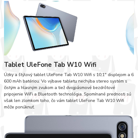
Tablet UleFone Tab W10 Wifi
Úzky a štýlový tablet UleFone Tab W10 Wifi s 10,1" displejom a 6
600 mAh batériou. Vo výbave tabletu nechýba stereo systém s
čistým a hlasným zvukom a tiež dvojpásmové bezdrôtové
pripojenie WiFi a Bluetooth technológia. Spomínané prednosti sú
však len zlomkom toho, čo vám tablet UleFone Tab W10 Wifi
môže ponúknuť.