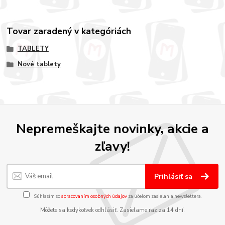
Tovar zaradený v kategóriách
TABLETY
Nové tablety
Nepremeškajte novinky, akcie a
zľavy!
Prihlásiť sa
Súhlasím so
spracovaním osobných údajov
za účelom zasielania newslettera.
Môžete sa kedykoľvek odhlásiť. Zasielame raz za 14 dní.