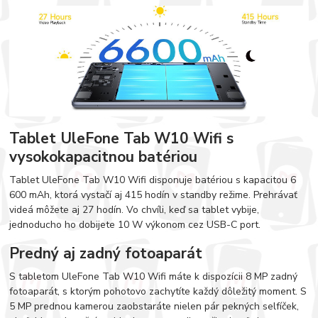
Tablet UleFone Tab W10 Wifi s
vysokokapacitnou batériou
Tablet UleFone Tab W10 Wifi disponuje batériou s kapacitou 6
600 mAh, ktorá vystačí aj 415 hodín v standby režime. Prehrávať
videá môžete aj 27 hodín. Vo chvíli, keď sa tablet vybije,
jednoducho ho dobijete 10 W výkonom cez USB-C port.
Predný aj zadný fotoaparát
S tabletom UleFone Tab W10 Wifi máte k dispozícii 8 MP zadný
fotoaparát, s ktorým pohotovo zachytíte každý dôležitý moment. S
5 MP prednou kamerou zaobstaráte nielen pár pekných selfíček,