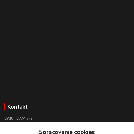
Kontakt
MOBILMAX s.r.o.
+421 910 852 852
Spracovanie cookies
(Po-Pia 8:30 -17:30, So 09:00 - 12:30)