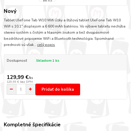
Nový
Tablet UleFone Tab W10 Wifi Úzky a štýlový tablet UleFone Tab W10
Wifi s 10,1" displejom a 6 600 mAh batériou. Vo výbave tabletu nechýba
stereo systém s čistým a hlasným zvukom a tiež dvojpásmové
bezdrôtové pripojenie WiFi a Bluetooth technológia. Spomínané
prednosti sú však...
celý popis
Dostupnosť
Skladom 1 ks
129,99 €
/
ks
129,99 €
bez DPH
Pridať do košíka
Kompletné špecifikácie