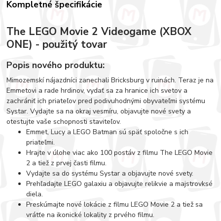
Kompletné špecifikácie
The LEGO Movie 2 Videogame (XBOX
ONE) - použitý tovar
Popis nového produktu:
Mimozemskí nájazdníci zanechali Bricksburg v ruinách. Teraz je na
Emmetovi a rade hrdinov, vydať sa za hranice ich svetov a
zachrániť ich priateľov pred podivuhodnými obyvateľmi systému
Systar. Vydajte sa na okraj vesmíru, objavujte nové svety a
otestujte vaše schopnosti staviteľov.
Emmet, Lucy a LEGO Batman sú späť spoločne s ich
priateľmi.
Hrajte v úlohe viac ako 100 postáv z filmu The LEGO Movie
2 a tiež z prvej časti filmu.
Vydajte sa do systému Systar a objavujte nové svety.
Prehľadajte LEGO galaxiu a objavujte relikvie a majstrovksé
diela.
Preskúmajte nové lokácie z filmu LEGO Movie 2 a tiež sa
vrátťe na ikonické lokality z prvého filmu.