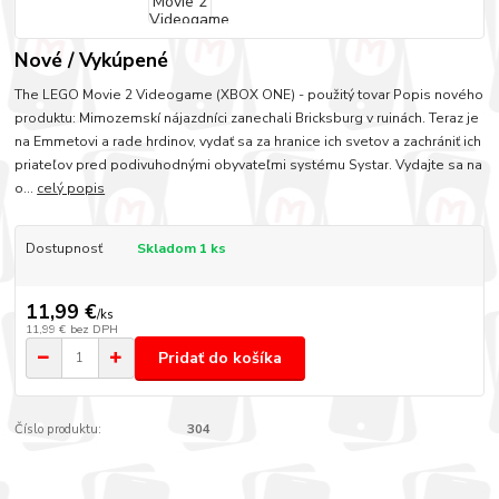
Nové / Vykúpené
The LEGO Movie 2 Videogame (XBOX ONE) - použitý tovar Popis nového
produktu: Mimozemskí nájazdníci zanechali Bricksburg v ruinách. Teraz je
na Emmetovi a rade hrdinov, vydať sa za hranice ich svetov a zachrániť ich
priateľov pred podivuhodnými obyvateľmi systému Systar. Vydajte sa na
o...
celý popis
Dostupnosť
Skladom 1 ks
11,99 €
/
ks
11,99 €
bez DPH
Pridať do košíka
Číslo produktu:
304