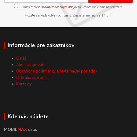
Súhlasím so
spracovaním osobných údajov
za účelom zasielania newslettera.
Môžete sa kedykoľvek odhlásiť. Zasielame raz za 14 dní.
Informácie pre zákazníkov
O nás
Ako nakupovať
Obchodné podmienky a reklamačný poriadok
Ochrana súkromia
Kontakty
Kde nás nájdete
MOBIL
MAX
s.r.o.