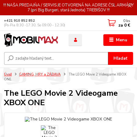
!!! NAŠA PREDAJŇA / SERVIS JE OTVORENÁ NA ADRESE ČSL.ARMÁDY
7 (pri Big Burgeri, stará Jednota) TREBIŠOV !!!
0
ks
+421 910 852 852
za
0 €
(Po-Pia 8:30 -17:30, So 09:00 - 12:30)
Menu
Hľadať
Úvod
GAMING, HRY a ZÁBAVA
The LEGO Movie 2 Videogame XBOX
ONE
The LEGO Movie 2 Videogame
XBOX ONE