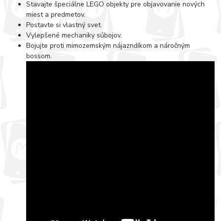
Stavajte špeciálne LEGO objekty pre objavovanie nových
miest a predmetov.
Postavte si vlastný svet.
Vylepšené mechaniky súbojov.
Bojujte proti mimozemským nájazndíkom a náročným
bossom.