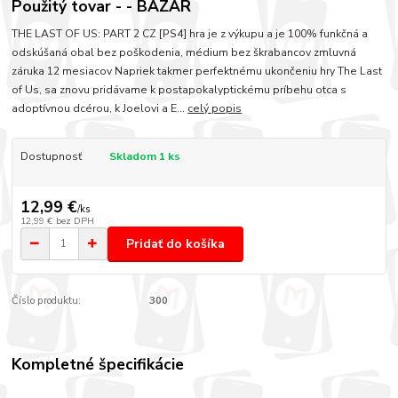
Použitý tovar - - BAZÁR
THE LAST OF US: PART 2 CZ [PS4] hra je z výkupu a je 100% funkčná a
odskúšaná obal bez poškodenia, médium bez škrabancov zmluvná
záruka 12 mesiacov Napriek takmer perfektnému ukončeniu hry The Last
of Us, sa znovu pridávame k postapokalyptickému príbehu otca s
adoptívnou dcérou, k Joelovi a E...
celý popis
Dostupnosť
Skladom 1 ks
12,99 €
/
ks
12,99 €
bez DPH
Pridať do košíka
Číslo produktu:
300
Kompletné špecifikácie