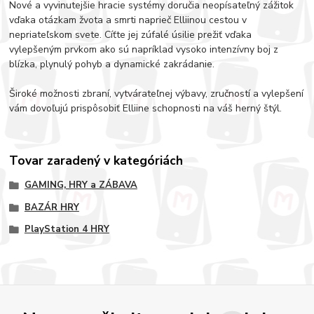
Nové a vyvinutejšie hracie systémy doručia neopísateľný zážitok
vďaka otázkam žvota a smrti naprieč Elliinou cestou v
nepriateľskom svete. Cíťte jej zúfalé úsilie prežiť vďaka
vylepšeným prvkom ako sú napríklad vysoko intenzívny boj z
blízka, plynulý pohyb a dynamické zakrádanie.
Široké možnosti zbraní, vytvárateľnej výbavy, zručností a vylepšení
vám dovoľujú prispôsobiť Elliine schopnosti na váš herný štýl.
Tovar zaradený v kategóriách
GAMING, HRY a ZÁBAVA
BAZÁR HRY
PlayStation 4 HRY