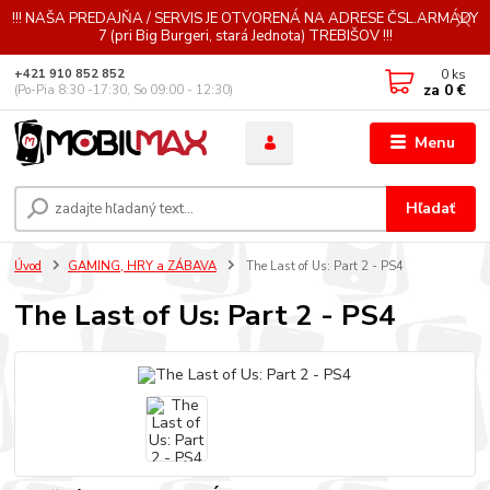
!!! NAŠA PREDAJŇA / SERVIS JE OTVORENÁ NA ADRESE ČSL.ARMÁDY
7 (pri Big Burgeri, stará Jednota) TREBIŠOV !!!
0
ks
+421 910 852 852
za
0 €
(Po-Pia 8:30 -17:30, So 09:00 - 12:30)
Menu
Hľadať
Úvod
GAMING, HRY a ZÁBAVA
The Last of Us: Part 2 - PS4
The Last of Us: Part 2 - PS4