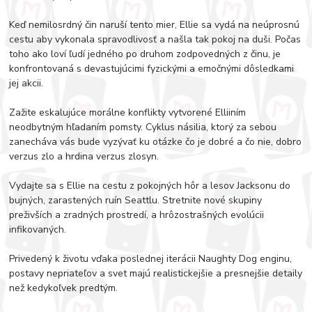
Keď nemilosrdný čin naruší tento mier, Ellie sa vydá na neúprosnú
cestu aby vykonala spravodlivosť a našla tak pokoj na duši. Počas
toho ako loví ľudí jedného po druhom zodpovedných z činu, je
konfrontovaná s devastujúcimi fyzickými a emočnými dôsledkami
jej akcii.
Zažite eskalujúce morálne konflikty vytvorené Elliiním
neodbytným hľadaním pomsty. Cyklus násilia, ktorý za sebou
zanecháva vás bude vyzývať ku otázke čo je dobré a čo nie, dobro
verzus zlo a hrdina verzus zlosyn.
Vydajte sa s Ellie na cestu z pokojných hôr a lesov Jacksonu do
bujných, zarastených ruín Seattlu. Stretnite nové skupiny
preživších a zradných prostredí, a hrôzostrašných evolúcii
infikovaných.
Privedený k životu vďaka poslednej iterácii Naughty Dog enginu,
postavy nepriateľov a svet majú realistickejšie a presnejšie detaily
než kedykoľvek predtým.