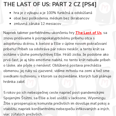
THE LAST OF US: PART 2 CZ [PS4]
hra je z výkupu a je 100% funkčná a odskúšaná
obal bez poškodenia, médium bez škrabancov
zmluvná záruka 12 mesiacov
Napriek takmer perfektnému ukončeniu hry
The Last of Us
, sa
znovu pridávame k postapokalyptickému príbehu otca s
adoptívnou dcérou, k Joelovi a Ellie v úplne novom pokračovaní
príbehu! Príbeh sa odohráva pár rokov neskôr, a tento krát sa
ocitáme v úlohe pomstychtivej Ellie. Hráči zistia, že podobne ako
prvá časť, je aj táto emotívne nabitá, no tento krát nebude príbeh
o láske, ale pôjde o nenávisť. Obľúbená postava prechádza
obmenou, jej ruky sú zjazvené, vidíme mŕtvolu na zemi a tiež sme
svedkami rozhovoru, v ktorom sa dozvedáme, ktorých ľudí plánuje
hrdinka zabiť.
5 rokov po ich nebezpečnej ceste naprieč post-pandemickými
Spojenými Štátmi, sa Ellie a Joel usídlili v Jacksone, Wyomingu.
Žitie v prosperujúcej komunite preživších im dovoľuje mať pokoj a
stabilitu, napriek konštantnému nebezpečiu infikovaných a iných,
viac zúfalých preživších.