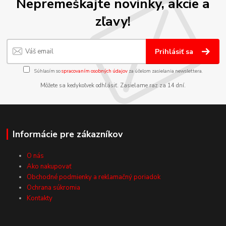
Nepremeškajte novinky, akcie a
zľavy!
Prihlásiť sa
Súhlasím so
spracovaním osobných údajov
za účelom zasielania newslettera.
Môžete sa kedykoľvek odhlásiť. Zasielame raz za 14 dní.
Informácie pre zákazníkov
O nás
Ako nakupovať
Obchodné podmienky a reklamačný poriadok
Ochrana súkromia
Kontakty