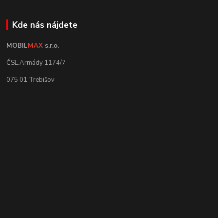
Kde nás nájdete
MOBIL
MAX
s.r.o.
ČSL.Armády 1174/7
075 01 Trebišov