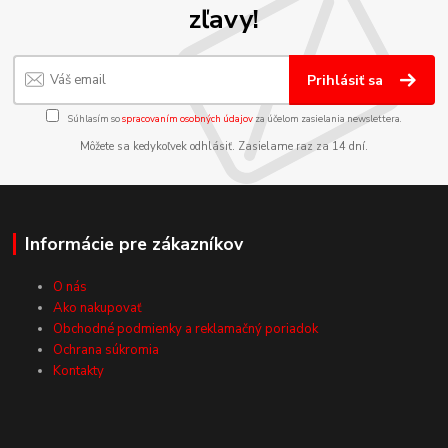
zľavy!
Prihlásiť sa
Súhlasím so
spracovaním osobných údajov
za účelom zasielania newslettera.
Môžete sa kedykoľvek odhlásiť. Zasielame raz za 14 dní.
Informácie pre zákazníkov
O nás
Ako nakupovať
Obchodné podmienky a reklamačný poriadok
Ochrana súkromia
Kontakty