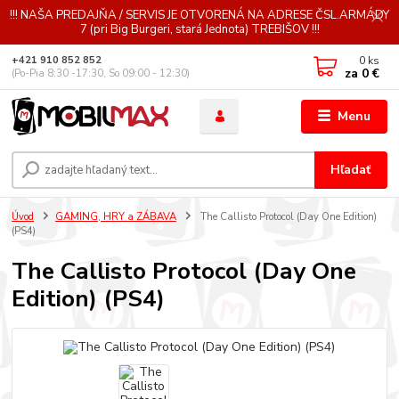
!!! NAŠA PREDAJŇA / SERVIS JE OTVORENÁ NA ADRESE ČSL.ARMÁDY
7 (pri Big Burgeri, stará Jednota) TREBIŠOV !!!
0
ks
+421 910 852 852
za
0 €
(Po-Pia 8:30 -17:30, So 09:00 - 12:30)
Menu
Hľadať
Úvod
GAMING, HRY a ZÁBAVA
The Callisto Protocol (Day One Edition)
(PS4)
The Callisto Protocol (Day One
Edition) (PS4)