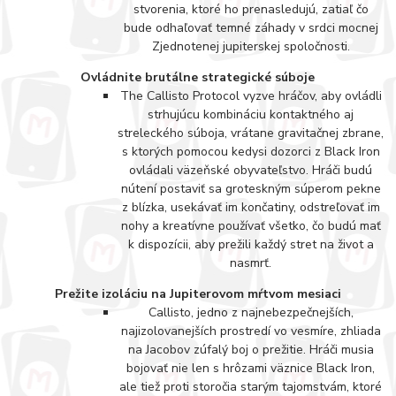
stvorenia, ktoré ho prenasledujú, zatiaľ čo
bude odhaľovať temné záhady v srdci mocnej
Zjednotenej jupiterskej spoločnosti.
Ovládnite brutálne strategické súboje
The Callisto Protocol vyzve hráčov, aby ovládli
strhujúcu kombináciu kontaktného aj
streleckého súboja, vrátane gravitačnej zbrane,
s ktorých pomocou kedysi dozorci z Black Iron
ovládali väzeňské obyvateľstvo. Hráči budú
nútení postaviť sa groteskným súperom pekne
z blízka, usekávať im končatiny, odstreľovať im
nohy a kreatívne používať všetko, čo budú mať
k dispozícii, aby prežili každý stret na život a
nasmrť.
Prežite izoláciu na Jupiterovom mŕtvom mesiaci
Callisto, jedno z najnebezpečnejších,
najizolovanejších prostredí vo vesmíre, zhliada
na Jacobov zúfalý boj o prežitie. Hráči musia
bojovať nie len s hrôzami väznice Black Iron,
ale tiež proti storočia starým tajomstvám, ktoré