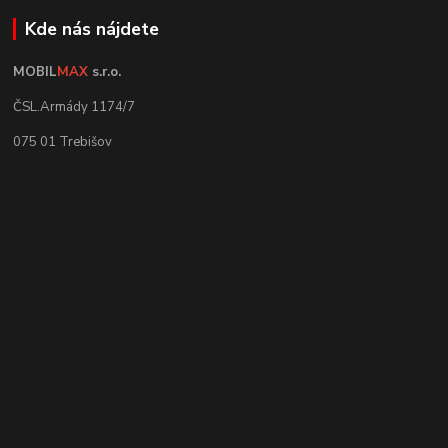
Kde nás nájdete
MOBIL
MAX
s.r.o.
ČSL.Armády 1174/7
075 01 Trebišov