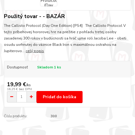
Použitý tovar - - BAZÁR
The Callisto Protocol (Day One Edition) [PS4] The Callisto Protocol V
tejto príbehovej hororovej hre na prežitie z pohľadu tretej osoby
zasadenej 300 rokov v budúcnosti sa hráč ujme roli Jacoba Lee - obeti
osudu uvrhnutej do väznice Black Iron s maximálnou ostrahou na
Jupiterovo...
celý popis
Dostupnosť
Skladom 1 ks
19,99 €
/
ks
16,25 €
bez DPH
Pridať do košíka
Číslo produktu:
300