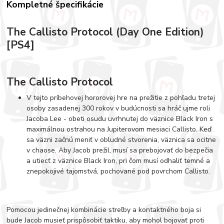
Kompletné špecifikácie
The Callisto Protocol (Day One Edition)
[PS4]
The Callisto Protocol
V tejto príbehovej hororovej hre na prežitie z pohľadu tretej
osoby zasadenej 300 rokov v budúcnosti sa hráč ujme roli
Jacoba Lee - obeti osudu uvrhnutej do väznice Black Iron s
maximálnou ostrahou na Jupiterovom mesiaci Callisto. Keď
sa väzni začnú meniť v obludné stvorenia, väznica sa ocitne
v chaose. Aby Jacob prežil, musí sa prebojovať do bezpečia
a utiecť z väznice Black Iron, pri čom musí odhaliť temné a
znepokojivé tajomstvá, pochované pod povrchom Callisto.
Pomocou jedinečnej kombinácie streľby a kontaktného boja si
bude Jacob musieť prispôsobiť taktiku, aby mohol bojovať proti