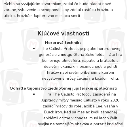
rýchlo sa vyvíjajúcim stvoreniam, zatiaľ čo bude hľadať nové
zbrane, vybavenie a schopnosti, aby zdolal rastúcu hrozbu a
utiekol hrozbám Jupiterovho mesiaca smrti.
Kľúčové vlastnosti
Hororová technika
The Callisto Protocol je pojatie hororu novej
generácie z motgu Glena Schofielda. Táto hra
kombinuje atmosféru, napätie a brutalitu s
desivými okamžikmi bezmocnosti a pohltí
hráčov napínavým príbehom v ktorom
nevyslovené hrôzy čakajú na každom rohu.
Odhaľte tajomstvo zjednotenej jupiterskej spoločnosti
Hra The Callisto Protocol, zasadená na
Jupiterov mŕtvy mesiac Callisto v roku 2320
zasadí hráčov do role Jaxoba Lee, väzňa v
Black Iron. Keď sa mesiac kvôli záhadnej
epidémii ocitne v chaose, musí Jacob čeliť
svojim najtemnejším obavám a poraziť krvilačné