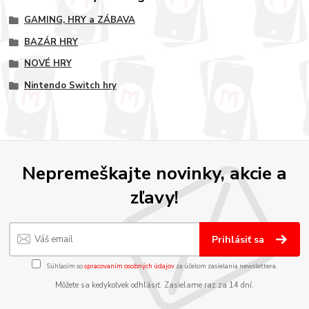
GAMING, HRY a ZÁBAVA
BAZÁR HRY
NOVÉ HRY
Nintendo Switch hry
Nepremeškajte novinky, akcie a
zľavy!
Prihlásiť sa
Súhlasím so
spracovaním osobných údajov
za účelom zasielania newslettera.
Môžete sa kedykoľvek odhlásiť. Zasielame raz za 14 dní.