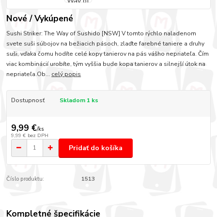
Nové / Vykúpené
Sushi Striker: The Way of Sushido [NSW] V tomto rýchlo naladenom
svete suši súbojov na bežiacich pásoch, zlaďte farebné taniere a druhy
suši, vďaka čomu hodíte celé kopy tanierov na pás vášho nepriateľa. Čím
viac kombinácií urobíte, tým vyššia bude kopa tanierov a silnejší útok na
nepriateľa.Ob...
celý popis
Dostupnosť
Skladom 1 ks
9,99 €
/
ks
9,99 €
bez DPH
Pridať do košíka
Číslo produktu:
1513
Kompletné špecifikácie