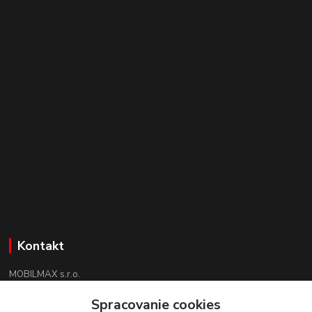
Kontakt
MOBILMAX s.r.o.
+421 910 852 852
Spracovanie cookies
(Po-Pia 8:30 -17:30, So 09:00 - 12:30)