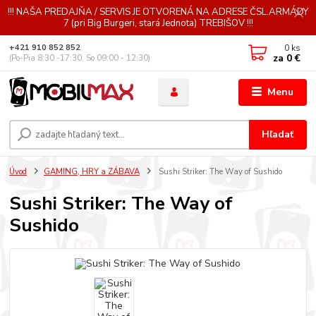
!!! NAŠA PREDAJŇA / SERVIS JE OTVORENÁ NA ADRESE ČSL.ARMÁDY
7 (pri Big Burgeri, stará Jednota) TREBIŠOV !!!
0
ks
+421 910 852 852
za
0 €
(Po-Pia 8:30 -17:30, So 09:00 - 12:30)
Menu
Hľadať
Úvod
GAMING, HRY a ZÁBAVA
Sushi Striker: The Way of Sushido
Sushi Striker: The Way of
Sushido