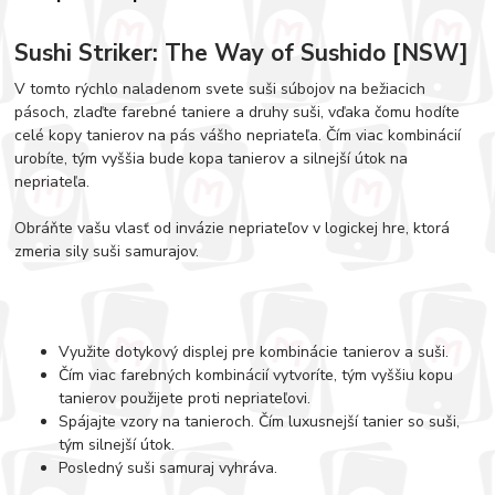
Sushi Striker: The Way of Sushido [NSW]
V tomto rýchlo naladenom svete suši súbojov na bežiacich
pásoch, zlaďte farebné taniere a druhy suši, vďaka čomu hodíte
celé kopy tanierov na pás vášho nepriateľa. Čím viac kombinácií
urobíte, tým vyššia bude kopa tanierov a silnejší útok na
nepriateľa.
Obráňte vašu vlasť od invázie nepriateľov v logickej hre, ktorá
zmeria sily suši samurajov.
Využite dotykový displej pre kombinácie tanierov a suši.
Čím viac farebných kombinácií vytvoríte, tým vyššiu kopu
tanierov použijete proti nepriateľovi.
Spájajte vzory na tanieroch. Čím luxusnejší tanier so suši,
tým silnejší útok.
Posledný suši samuraj vyhráva.