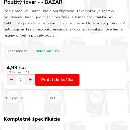
Použitý tovar - - BAZÁR
Popis produktu Bazár - ide o použitý tovar - tovar vykazuje známky
používania. Bazár - jedná sa o použitý kus, 6 mesiacov záruka. Soul
Calibur IV - pokračovanie príbehu dvojice mečov, ktoré bojujú proti zlu. V
tejto bojovej hre s bezkonkurenčnou grafikou na vás čakajú nové herné
režimy, príbeh a p...
celý popis
Dostupnosť
Skladom 1 ks
4,99 €
/
ks
4,99 €
bez DPH
Pridať do košíka
Číslo produktu:
303
Kompletné špecifikácie