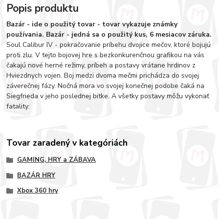
Popis produktu
Bazár - ide o použitý tovar - tovar vykazuje známky
používania. Bazár - jedná sa o použitý kus, 6 mesiacov záruka.
Soul Calibur IV - pokračovanie príbehu dvojice mečov, ktoré bojujú
proti zlu. V tejto bojovej hre s bezkonkurenčnou grafikou na vás
čakajú nové herné režimy, príbeh a postavy vrátane hrdinov z
Hviezdnych vojen. Boj medzi dvoma mečmi prichádza do svojej
záverečnej fázy. Nočná mora vo svojej konečnej podobe čaká na
Siegfrieda v jeho poslednej bitke. A všetky postavy môžu vykonať
fatality:
Tovar zaradený v kategóriách
GAMING, HRY a ZÁBAVA
BAZÁR HRY
Xbox 360 hry