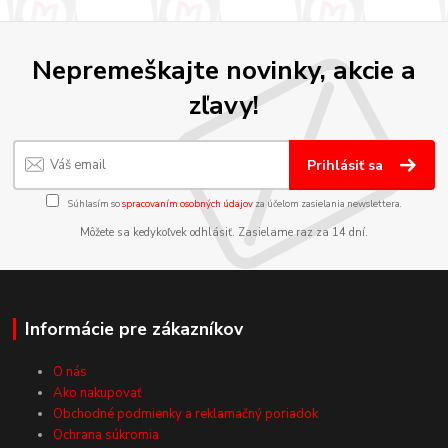
Nepremeškajte novinky, akcie a
zľavy!
Prihlásiť sa
Súhlasím so
spracovaním osobných údajov
za účelom zasielania newslettera.
Môžete sa kedykoľvek odhlásiť. Zasielame raz za 14 dní.
Informácie pre zákazníkov
O nás
Ako nakupovať
Obchodné podmienky a reklamačný poriadok
Ochrana súkromia