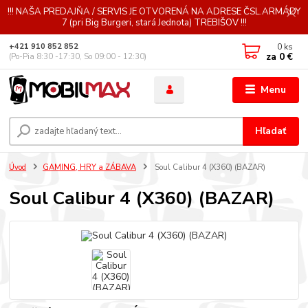
!!! NAŠA PREDAJŇA / SERVIS JE OTVORENÁ NA ADRESE ČSL.ARMÁDY
7 (pri Big Burgeri, stará Jednota) TREBIŠOV !!!
0
ks
+421 910 852 852
za
0 €
(Po-Pia 8:30 -17:30, So 09:00 - 12:30)
Menu
Hľadať
Úvod
GAMING, HRY a ZÁBAVA
Soul Calibur 4 (X360) (BAZAR)
Soul Calibur 4 (X360) (BAZAR)