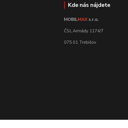
Kde nás nájdete
MOBIL
MAX
s.r.o.
ČSL.Armády 1174/7
075 01 Trebišov