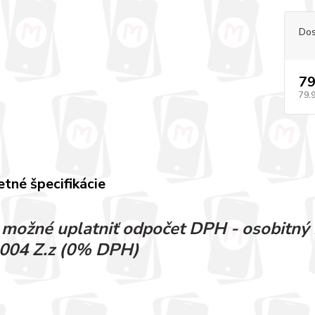
Dos
79
79,
tné špecifikácie
e možné uplatniť odpočet DPH - osobitný 
004 Z.z (0% DPH)