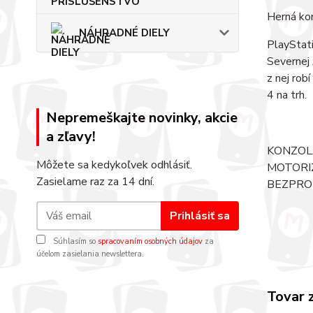
Herná ko
NÁHRADNÉ DIELY
PlayStati
Severnej
z nej rob
4 na trh.
Nepremeškajte novinky, akcie
a zľavy!
KONZOL
Môžete sa kedykoľvek odhlásiť.
MOTORI
Zasielame raz za 14 dní.
BEZPROB
Prihlásiť sa
Súhlasím so
spracovaním osobných údajov
za
účelom zasielania newslettera.
Tovar 