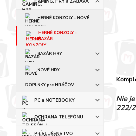
GAMING, HRY a ZÁBAVA
HERNÉ KONZOLY - NOVÉ
HERNÉ KONZOLY -
BAZÁR
BAZÁR HRY
NOVÉ HRY
Komple
DOPLNKY pre HRÁČOV
Nie j
PC a NOTEBOOKY
222/2
OCHRANA TELEFÓNU
PRÍSLUŠENSTVO