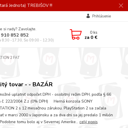
ará Jednota) TREBIŠOV !!!
Prihlásenie
e si rady? Zavolajte.
0
ks
 910 852 852
za
0 €
a 8:30 -17:30, So 09:00 - 12:30)
TION 2 FAT
itý tovar - - BAZÁR
 možné uplatniť odpočet DPH - osobitný režim DPH, podľa § 66
a č. 222/2004 Z.z (0% DPH) Herná konzola SONY
ATION 2 s 12 mesačnou zárukou. PlayStation 2 sa začala
ať v marci 2000 v Japonsku a za dva dni sa jej predalo 1 milión
 Podobne tomu bolo aj v Severnej Amerike...
celý popis