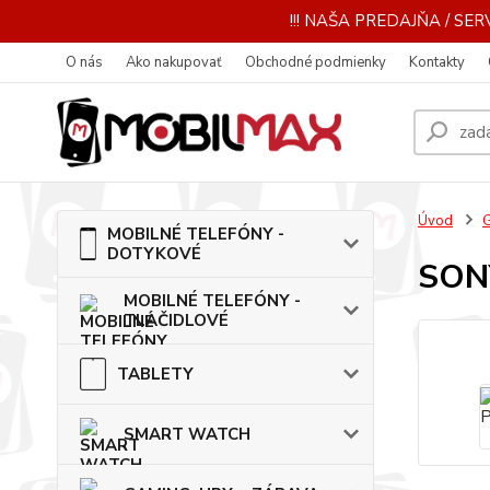
!!! NAŠA PREDAJŇA / SERV
O nás
Ako nakupovať
Obchodné podmienky
Kontakty
Úvod
MOBILNÉ TELEFÓNY -
DOTYKOVÉ
SON
MOBILNÉ TELEFÓNY -
TLAČIDLOVÉ
TABLETY
SMART WATCH