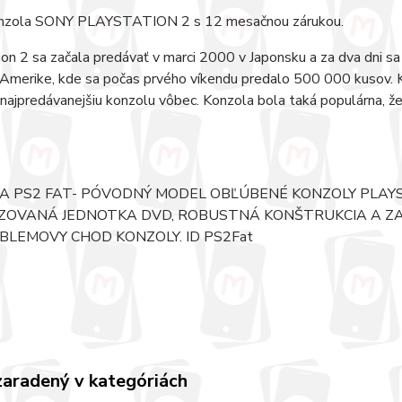
nzola SONY PLAYSTATION 2 s 12 mesačnou zárukou.
on 2 sa začala predávať v marci 2000 v Japonsku a za dva dni sa
 Amerike, kde sa počas prvého víkendu predalo 500 000 kusov. 
í najpredávanejšiu konzolu vôbec. Konzola bola taká populárna, 
A PS2 FAT- PÓVODNÝ MODEL OBĽÚBENÉ KONZOLY PLAY
ZOVANÁ JEDNOTKA DVD, ROBUSTNÁ KONŠTRUKCIA A Z
LEMOVY CHOD KONZOLY. ID PS2Fat
zaradený v kategóriách