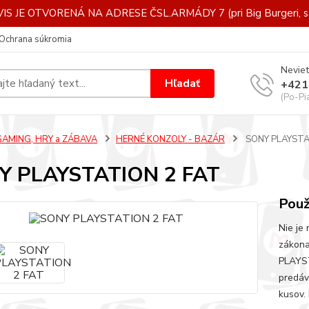
IS JE OTVORENÁ NA ADRESE ČSL.ARMÁDY 7 (pri Big Burgeri, st
Ochrana súkromia
Neviet
Hľadať
+421
(Po-Pi
GAMING, HRY a ZÁBAVA
HERNÉ KONZOLY - BAZÁR
SONY PLAYSTA
Y PLAYSTATION 2 FAT
Použ
Nie je
zákon
PLAYST
predáv
kusov.