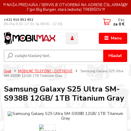
!!! NAŠA PREDAJŇA / SERVIS JE OTVORENÁ NA ADRESE ČSL.ARMÁDY
7 (pri Big Burgeri, stará Jednota) TREBIŠOV !!!
0
ks
+421 910 852 852
za
0 €
(Po-Pia 8:30 -17:30, So 09:00 - 12:30)
Menu
Hľadať
Úvod
MOBILNÉ TELEFÓNY - DOTYKOVÉ
Samsung Galaxy S25 Ultra
SM-S938B 12GB/ 1TB Titanium Gray
Samsung Galaxy S25 Ultra SM-
S938B 12GB/ 1TB Titanium Gray