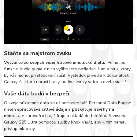
Staňte sa majstrom zvuku
Vytvorte zo svojich videí hotové umelecké diela.
Pomocou
funkcie Audio guma z nich vyfiltrujete nežiaduci šum a hluk, ktorý
by vás mohol pri sledovaní rušiť. Výsledok privedie k dokonalosti
Galaxy AI, ktorá upraví hlasy, hudbu, zvuky vetra a oveľa viac. *
Vaše dáta budú v bezpečí
O svoje súkromné dáta sa už nemusíte báť. Personal Data Engine
nielen
spracováva citlivé údaje a poskytuje návrhy na
mieru,
ale zároveň ich aj šifruje a ukladá do telefónu Samsung
Galaxy S25 Ultra pomocou služby Knox Vault, aby k nim nemal
prístup nikto iný.