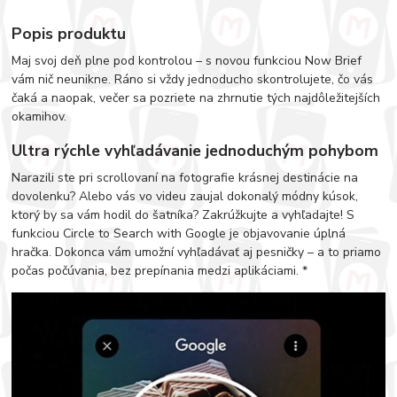
Popis produktu
Maj svoj deň plne pod kontrolou – s novou funkciou Now Brief
vám nič neunikne. Ráno si vždy jednoducho skontrolujete, čo vás
čaká a naopak, večer sa pozriete na zhrnutie tých najdôležitejších
okamihov.
Ultra rýchle vyhľadávanie jednoduchým pohybom
Narazili ste pri scrollovaní na fotografie krásnej destinácie na
dovolenku? Alebo vás vo videu zaujal dokonalý módny kúsok,
ktorý by sa vám hodil do šatníka? Zakrúžkujte a vyhľadajte! S
funkciou Circle to Search with Google je objavovanie úplná
hračka. Dokonca vám umožní vyhľadávať aj pesničky – a to priamo
počas počúvania, bez prepínania medzi aplikáciami. *