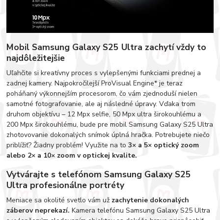
Mobil Samsung Galaxy S25 Ultra zachytí vždy to
najdôležitejšie
Uľahčite si kreatívny proces s vylepšenými funkciami prednej a
zadnej kamery. Najpokročilejší ProVisual Engine* je teraz
poháňaný výkonnejším procesorom, čo vám zjednoduší nielen
samotné fotografovanie, ale aj následné úpravy. Vďaka trom
druhom objektívu – 12 Mpx selfie, 50 Mpx ultra širokouhlému a
200 Mpx širokouhlému, bude pre mobil Samsung Galaxy S25 Ultra
zhotovovanie dokonalých snímok úplná hračka. Potrebujete niečo
priblížiť? Žiadny problém! Využite na to
3× a 5× optický zoom
alebo 2× a 10× zoom v optickej kvalite.
Vytvárajte s telefónom Samsung Galaxy S25
Ultra profesionálne portréty
Meniace sa okolité svetlo vám už
zachytenie dokonalých
záberov neprekazí.
Kamera telefónu Samsung Galaxy S25 Ultra