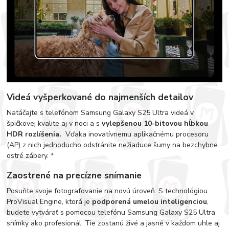
Videá vyšperkované do najmenších detailov
Natáčajte s telefónom Samsung Galaxy S25 Ultra videá v
špičkovej kvalite aj v noci a s
vylepšenou 10-bitovou hĺbkou
HDR rozlíšenia.
Vďaka inovatívnemu aplikačnému procesoru
(AP) z nich jednoducho odstránite nežiaduce šumy na bezchybne
ostré zábery. *
Zaostrené na precízne snímanie
Posuňte svoje fotografovanie na novú úroveň. S technológiou
ProVisual Engine, ktorá je
podporená umelou inteligenciou
,
budete vytvárať s pomocou telefónu Samsung Galaxy S25 Ultra
snímky ako profesionál. Tie zostanú živé a jasné v každom uhle aj