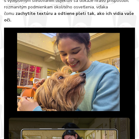
s vylepšeným sledovaním objektov sa dokáže hravo prispôsobiť
rozmanitým podmienkam okolitého osvetlenia, vďaka
čomu
zachytíte textúru a odtiene pleti tak, ako ich vidia vaše
oči.