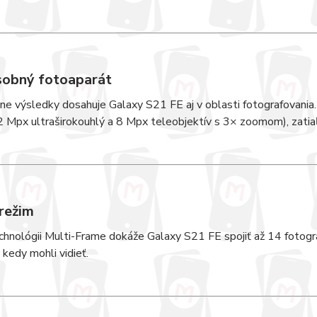
sobný fotoaparát
ne výsledky dosahuje Galaxy S21 FE aj v oblasti fotografovania
2 Mpx ultraširokouhlý a 8 Mpx teleobjektív s 3× zoomom), zatia
režim
hnológii Multi-Frame dokáže Galaxy S21 FE spojiť až 14 fotografií 
 kedy mohli vidieť.