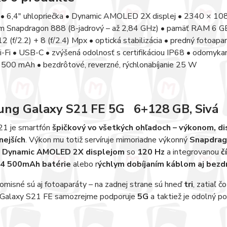
 • 6,4" uhlopriečka • Dynamic AMOLED 2X displej • 2340 × 108
 Snapdragon 888 (8-jadrový – až 2,84 GHz) • pamäť RAM 6 GB •
 12 (f/2.2) + 8 (f/2.4) Mpx • optická stabilizácia • predný fotoa
-Fi • USB-C • zvýšená odolnosť s certifikáciou IP68 • odomyka
4 500 mAh • bezdrôtové, reverzné, rýchlonabíjanie 25 W
ng Galaxy S21 FE 5G 6+128 GB, Sivá
21 je smartfón
špičkový vo všetkých ohľadoch – výkonom, d
nejších
. Výkon mu totiž servíruje mimoriadne výkonný
Snapdrag
m
Dynamic AMOLED 2X displejom
so
120 Hz
a integrovanou
č
4 500mAh batérie
alebo r
ýchlym dobíjaním káblom aj bezd
misné sú aj fotoaparáty – na zadnej strane sú hneď
tri
, zatiaľ č
. Galaxy S21 FE samozrejme podporuje
5G
a taktiež je odolný p