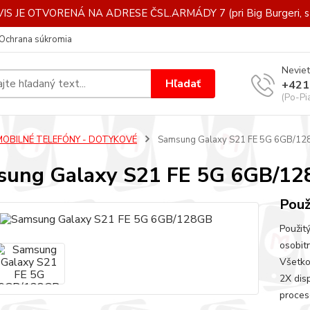
IS JE OTVORENÁ NA ADRESE ČSL.ARMÁDY 7 (pri Big Burgeri, st
Ochrana súkromia
Neviet
Hľadať
+421
(Po-Pi
MOBILNÉ TELEFÓNY - DOTYKOVÉ
Samsung Galaxy S21 FE 5G 6GB/1
sung Galaxy S21 FE 5G 6GB/1
Použ
Použit
osobit
Všetko
2X dis
proces