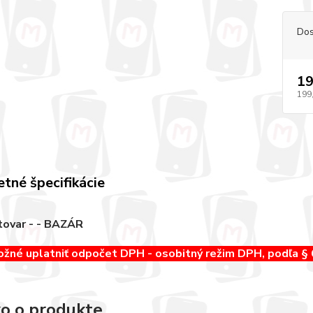
Dos
19
199
tné špecifikácie
tovar - - BAZÁR
ožné uplatniť odpočet DPH - osobitný režim DPH, podľa §
o o produkte