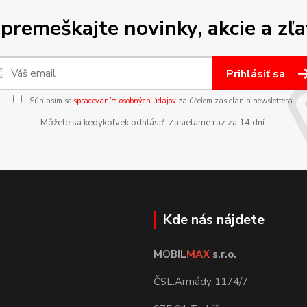
premeškajte novinky, akcie a zľa
Prihlásiť sa
Súhlasím so
spracovaním osobných údajov
za účelom zasielania newslettera.
Môžete sa kedykoľvek odhlásiť. Zasielame raz za 14 dní.
Kde nás nájdete
MOBIL
MAX
s.r.o.
ČSL.Armády 1174/7