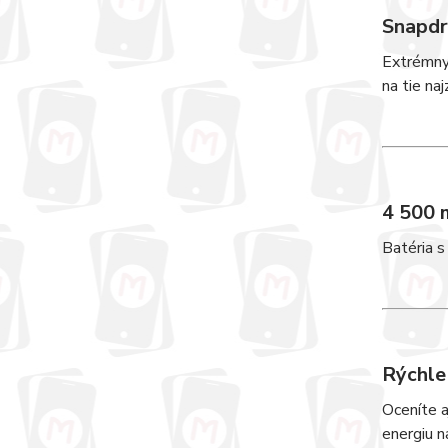
Snapdr
Extrémny 
na tie na
4 500 
Batéria s
Rýchle
Oceníte a
energiu n