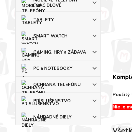
MOBILNÉ TELEFÓNY -
TLAČIDLOVÉ
TABLETY
SMART WATCH
GAMING, HRY a ZÁBAVA
PC a NOTEBOOKY
Komple
OCHRANA TELEFÓNU
Použitý 
PRÍSLUŠENSTVO
Nie je m
NÁHRADNÉ DIELY
Všetk