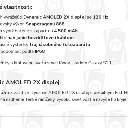
 vlastnosti:
h vyrážajúci
Dynamic AMOLED 2X displej
so
120 Hz
ovský výkon
Snapdragonu 888
á výdrž batérie s kapacitou
4 500 mAh
hle
nabíjanie bezdrôtovo i káblom
usné výsledky
trojnásobného fotoaparátu
oodolnosť podľa
IP68
žitky s kráľovnou sveta smartfónov – radom Galaxy S21!
c AMOLED 2X displej
zážitok zaisťuje Dynamic AMOLED 2X displej s detailným Full H
á nádherne tenké rámčeky, vysokú svietivosť a navyše ho kryje 