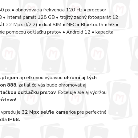
0 px • obnovovacia frekvencia 120 Hz • procesor
 interná pamäť 128 GB • trojitý zadný fotoaparát 12
parát 32 Mpx (f/2.2) • dual SIM • NFC • Bluetooth • 5G •
nie pomocou odtlačku prstov • Android 12 • kapacita
isplejom
aj celkovou výbavou
ohromí aj tých
on 888
, zatiaľ čo vás bude ohromovať aj
ítačkou odtlačku prstov
. Exceluje ale aj výdržou
rôtovo
!
o vpredu je
32 Mpx selfie kamerka
pre perfektné
odľa
IP68.