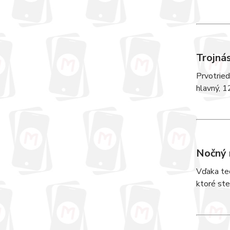
Trojná
Prvotried
hlavný, 1
Nočný 
Vďaka tec
ktoré ste