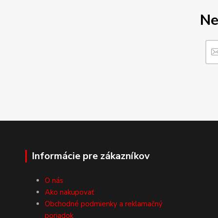
Ne
Informácie pre zákazníkov
O nás
Ako nakupovať
Obchodné podmienky a reklamačný
poriadok