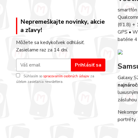
smartfón
Qualcomm
Nepremeškajte novinky, akcie
(f/1.8) +
a zľavy!
GPS • Wi
batérie 
Môžete sa kedykoľvek odhlásiť.
Zasielame raz za 14 dní.
Samsu
Prihlásiť sa
Súhlasím so
spracovaním osobných údajov
za
Galaxy S
účelom zasielania newslettera.
najnároč
luxusný
zásluhou
Nekompro
portréty