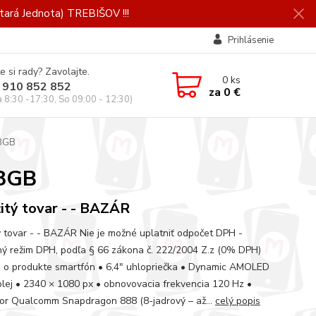
ará Jednota) TREBIŠOV !!!
Prihlásenie
e si rady? Zavolajte.
0
ks
 910 852 852
za
0 €
a 8:30 -17:30, So 09:00 - 12:30)
28GB
28GB
itý tovar - - BAZÁR
ý tovar - - BAZÁR Nie je možné uplatniť odpočet DPH -
ný režim DPH, podľa § 66 zákona č. 222/2004 Z.z (0% DPH)
 o produkte smartfón • 6,4" uhlopriečka • Dynamic AMOLED
plej • 2340 × 1080 px • obnovovacia frekvencia 120 Hz •
or Qualcomm Snapdragon 888 (8-jadrový – až...
celý popis