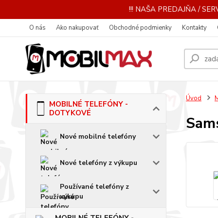
!!! NAŠA PREDAJŇA / SERV
O nás
Ako nakupovať
Obchodné podmienky
Kontakty
Úvod
MOBILNÉ TELEFÓNY -
DOTYKOVÉ
Sam
Nové mobilné telefóny
Nové telefóny z výkupu
Používané telefóny z
výkupu