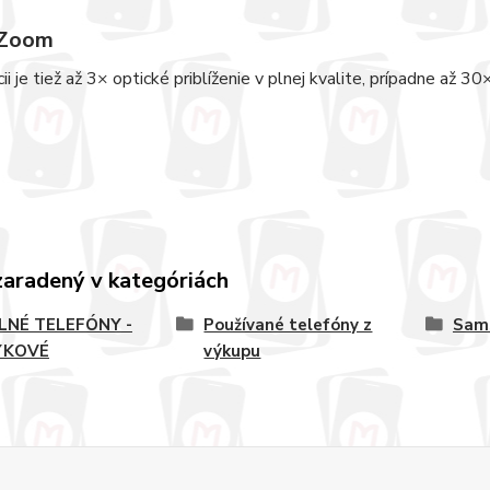
 Zoom
cii je tiež až 3× optické priblíženie v plnej kvalite, prípadne až 
zaradený v kategóriách
LNÉ TELEFÓNY -
Používané telefóny z
Sam
YKOVÉ
výkupu