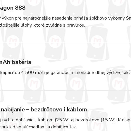
agon 888
výkon pre najnáročnejšie nasadenie prináša špičkovo výkonný S
jzložitejšie úlohy, ktoré zvládne s bravúrou.
mAh batéria
 kapacitou 4 500 mAh je garanciou mimoriadne dlhej výdrže, takž
 nabíjanie – bezdrôtovo i káblom
j rýchle dobíjanie – káblom (25 W) aj bezdrôtovo (15 W). K disp
apríklad so slúchadlami a dobiť ich tak.