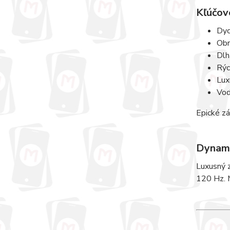
Kľúčové
Dyc
Obr
Dlh
Rýc
Lux
Vod
Epické zá
Dynami
Luxusný 
120 Hz. M