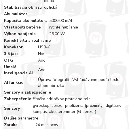
dióda
Stabilizácia obrazu
optická
Akumulátor
Kapacita akumulátora
5000,00 mAh
Vlastnosti batérie
rýchle nabíjanie
Výkon nabíjania
25,00 W
Konektivita a rozhranie
Konektor
USB-C
3,5 jack
Nie
OTG
Áno
Umelá
Áno
inteligencia AI
Úprava fotografií , Vyhľadávanie podľa textu
AI funkcie
alebo obrázka
Senzory a zabezpečenie
Zabezpečenie
čítačka odtlačkov prstov na tele
gyroskop, senzor priblíženia (proximity), digitálny
Senzory
kompas, akcelerometer (G-senzor)
Ďalšie parametre
Záruka
24 mesiacov