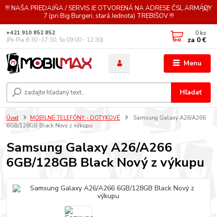
!!! NAŠA PREDAJŇA / SERVIS JE OTVORENÁ NA ADRESE ČSL.ARMÁDY
7 (pri Big Burgeri, stará Jednota) TREBIŠOV !!!
0
ks
+421 910 852 852
za
0 €
(Po-Pia 8:30 -17:30, So 09:00 - 12:30)
Menu
Hľadať
Úvod
MOBILNÉ TELEFÓNY - DOTYKOVÉ
Samsung Galaxy A26/A266
6GB/128GB Black Nový z výkupu
Samsung Galaxy A26/A266
6GB/128GB Black Nový z výkupu