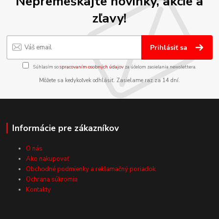
Nepremeškajte novinky, akcie a
zľavy!
Prihlásiť sa
Súhlasím so
spracovaním osobných údajov
za účelom zasielania newslettera.
Môžete sa kedykoľvek odhlásiť. Zasielame raz za 14 dní.
Informácie pre zákazníkov
O nás
Ako nakupovať
Obchodné podmienky a reklamačný poriadok
Ochrana súkromia
Kontakty