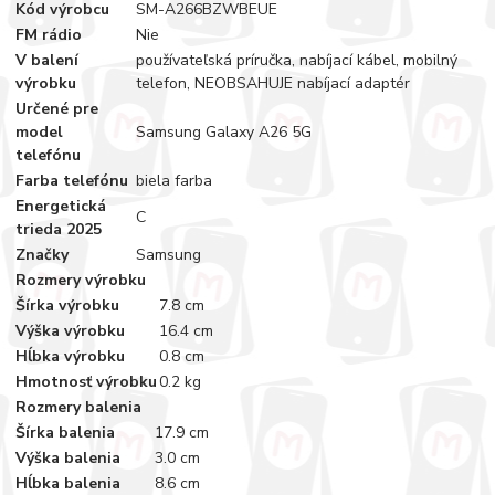
Kód výrobcu
SM-A266BZWBEUE
FM rádio
Nie
V balení
používateľská príručka, nabíjací kábel, mobilný
výrobku
telefon, NEOBSAHUJE nabíjací adaptér
Určené pre
model
Samsung Galaxy A26 5G
telefónu
Farba telefónu
biela farba
Energetická
C
trieda 2025
Značky
Samsung
Rozmery výrobku
Šírka výrobku
7.8 cm
Výška výrobku
16.4 cm
Hĺbka výrobku
0.8 cm
Hmotnosť výrobku
0.2 kg
Rozmery balenia
Šírka balenia
17.9 cm
Výška balenia
3.0 cm
Hĺbka balenia
8.6 cm