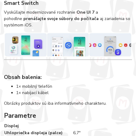
Smart Switch
Vyskúšajte modernizované rozhranie
One UI 7
a
pohodlne
prenášajte svoje súbory do počítača
aj zariadenia so
systémom iOS.
Obsah balenia:
1× mobilný telefón
1× nabíjací kábel
Obrázky produktov sú iba informatívneho charakteru.
Parametre
Displej
Uhlopriečka displeja (palce)
6,7"