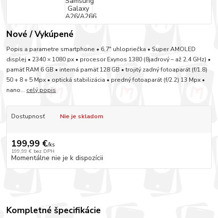
Nové / Vykúpené
Popis a parametre smartphone • 6,7″ uhlopriečka • Super AMOLED
displej • 2340 × 1080 px • procesor Exynos 1380 (8jadrový – až 2,4 GHz) •
pamäť RAM 6 GB • interná pamäť 128 GB • trojitý zadný fotoaparát (f/1.8)
50 + 8 + 5 Mpx • optická stabilizácia • predný fotoaparát (f/2.2) 13 Mpx •
nano...
celý popis
Dostupnosť
Nie je skladom
199,99 €
/
ks
199,99 €
bez DPH
Momentálne nie je k dispozícii
Kompletné špecifikácie