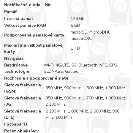
Notifikačná dióda
Nie
Pamäť
Interná pamäť
128 GB
Veľkosť pamäte RAM
6 GB
micro SD, microSDHC,
Podporované pamäťové karty
microSDXC
Maximálna veľkosť pamäťovej
1 TB
karty
Navigácia
Bezdrôtové
Wi-Fi, 4G/LTE, 5G, Bluetooth, NFC, GPS,
technológie
GLONASS, Galileo
Rozhranie a podporované siete
Sieťová frekvencia
850 MHz, 900 MHz, 1 800 MHz, 1 900 MHz
(GSM)
Sieťová frekvencia
850 MHz, 900 MHz, 1 700 MHz, 1 900 MHz,
(3G)
2 100 MHz
Sieťová frekvencia
2 100 MHz, 1 800 MHz, 2 600 MHz, 900
(LTE)
MHz, 800 MHz
Fotoaparát
Počet objektívov