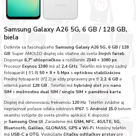
Samsung Galaxy A26 5G, 6 GB / 128 GB,
biela
Dotknite sa fascinujúceho
Samsung Galaxy A26 5G, 6 GB / 128
GB
. Super AMOLED displej vás vtiahne do sveta
živých farieb
.
Disponuje
6,7" uhlopriečkou
a rozlíšením
2340 × 1080 px
.
Procesor
Exynos 1380
má až
2,4 GHz
. Telefón má trojitý zadný
fotoaparát
(
f/1.8)
50 + 8 + 5 Mpx
s
optickou stabilizáciou
.
Predný fotoaparát (f/2.2) je vždy pripravený pre f/
2.2
.
6 GB
a
interná pamäť
128 GB
.
Telefón má
hybridný slot
pre
nano
SIM
s
možnosťou
dual SIM / single SIM + pamäťová karta
.
Displej má obnovovaciu frekvenciu
120 Hz
. Telefón zvládne aj
nepriaznivé počasie vďaka odolnosti
IP67
. S
Android 15.0
behom
okamihu vstúpite do sveta plného aplikácií. K dispozícii
je
Samsung One UI
. Zariadenie má
GSM, NFC, 4G/LTE, 5G,
Bluetooth, Galileo, GLONASS, GPS a Wi-Fi
. Mobilný telefón
má
USB-C a OTG
. Vyskúšajte
čítačku odtlačkov prstov
pre