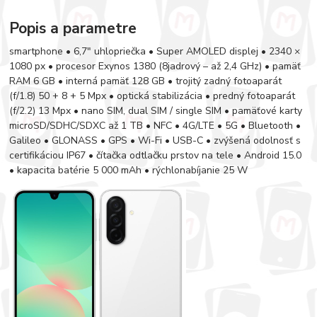
Popis a parametre
smartphone • 6,7″ uhlopriečka • Super AMOLED displej • 2340 ×
1080 px • procesor Exynos 1380 (8jadrový – až 2,4 GHz) • pamäť
RAM 6 GB • interná pamäť 128 GB • trojitý zadný fotoaparát
(f/1.8) 50 + 8 + 5 Mpx • optická stabilizácia • predný fotoaparát
(f/2.2) 13 Mpx • nano SIM, dual SIM / single SIM • pamäťové karty
microSD/SDHC/SDXC až 1 TB • NFC • 4G/LTE • 5G • Bluetooth •
Galileo • GLONASS • GPS • Wi-Fi • USB-C • zvýšená odolnosť s
certifikáciou IP67 • čítačka odtlačku prstov na tele • Android 15.0
• kapacita batérie 5 000 mAh • rýchlonabíjanie 25 W