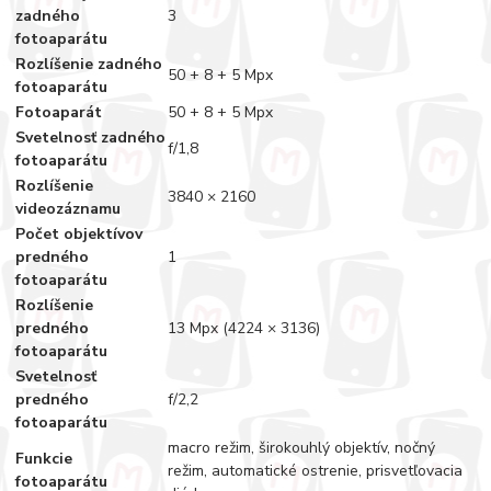
zadného
3
fotoaparátu
Rozlíšenie zadného
50 + 8 + 5 Mpx
fotoaparátu
Fotoaparát
50 + 8 + 5 Mpx
Svetelnosť zadného
f/1,8
fotoaparátu
Rozlíšenie
3840 × 2160
videozáznamu
Počet objektívov
predného
1
fotoaparátu
Rozlíšenie
predného
13 Mpx (4224 × 3136)
fotoaparátu
Svetelnosť
predného
f/2,2
fotoaparátu
macro režim, širokouhlý objektív, nočný
Funkcie
režim, automatické ostrenie, prisvetľovacia
fotoaparátu