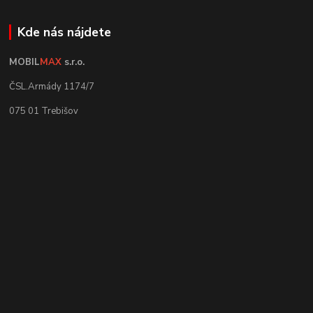
Kde nás nájdete
MOBIL
MAX
s.r.o.
ČSL.Armády 1174/7
075 01 Trebišov