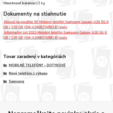
Hmotnosť balenia
0.3 kg
Dokumenty na stiahnutie
Návod na použitie SK Mobilný telefón Samsung Galaxy A26 5G 6
GB / 128 GB (SM-A266BZWBEUE) biely
Informačný list 2025 Mobilný telefón Samsung Galaxy A26 5G 6
GB / 128 GB (SM-A266BZWBEUE) biely
Tovar zaradený v kategóriách
MOBILNÉ TELEFÓNY - DOTYKOVÉ
Nové telefóny z výkupu
Samsung