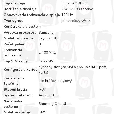
Typ displeja
Super AMOLED
Rozlíšenie displeja
2340 × 1080 bodov
Obnovovacia frekvencia displeja
120 Hz
Tvar výrezu
priestreľový výrez
Konštrukcia a systém
Výrobca procesora
Samsung
Model procesora
Exynos 1380
Počet jadier
8
Frekvencia
2 400 MHz
procesora
Typ SIM karty
nano SIM
hybridný slot (2× SIM alebo 1× SIM + pam.
Konfigurácia kariet
karta)
Konštrukcia
pre hráčov, dotykový
telefónu
Stupeň krytia
IP67
Systém telefónu
Android 15.0
Nadstavba
Samsung One UI
systému
Mobilné služby
GMS