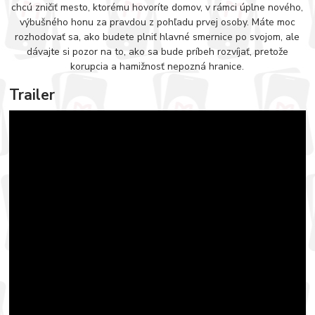
chcú zničiť mesto, ktorému hovoríte domov, v rámci úplne nového,
výbušného honu za pravdou z pohľadu prvej osoby. Máte moc
rozhodovať sa, ako budete plniť hlavné smernice po svojom, ale
dávajte si pozor na to, ako sa bude príbeh rozvíjať, pretože
korupcia a hamižnosť nepozná hranice.
Trailer