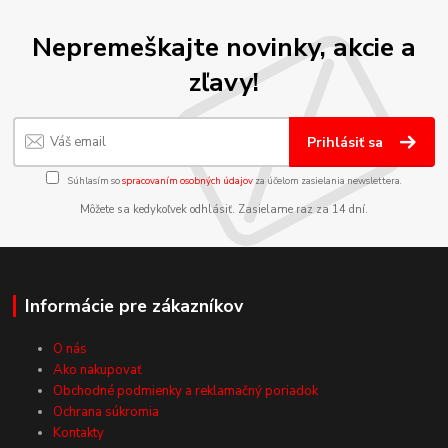
Nepremeškajte novinky, akcie a
zľavy!
Prihlásiť sa
Súhlasím so
spracovaním osobných údajov
za účelom zasielania newslettera.
Môžete sa kedykoľvek odhlásiť. Zasielame raz za 14 dní.
Informácie pre zákazníkov
O nás
Ako nakupovať
Obchodné podmienky a reklamačný poriadok
Ochrana súkromia
Kontakty