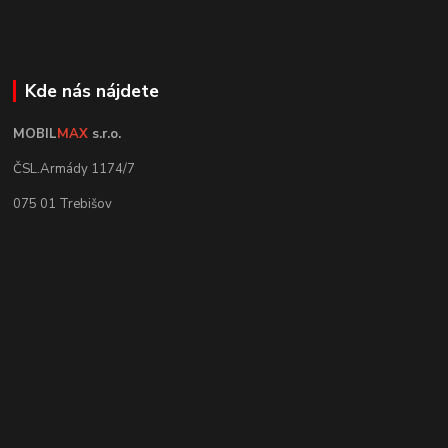
Kde nás nájdete
MOBIL
MAX
s.r.o.
ČSL.Armády 1174/7
075 01 Trebišov