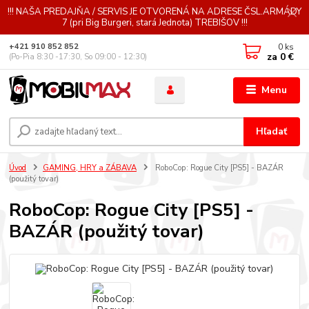
!!! NAŠA PREDAJŇA / SERVIS JE OTVORENÁ NA ADRESE ČSL.ARMÁDY
7 (pri Big Burgeri, stará Jednota) TREBIŠOV !!!
0
ks
+421 910 852 852
za
0 €
(Po-Pia 8:30 -17:30, So 09:00 - 12:30)
Menu
Hľadať
Úvod
GAMING, HRY a ZÁBAVA
RoboCop: Rogue City [PS5] - BAZÁR
(použitý tovar)
RoboCop: Rogue City [PS5] -
BAZÁR (použitý tovar)