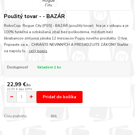
Použitý tovar - - BAZÁR
RoboCop: Rogue City [PS5] - BAZÁR (použitý tovar) hra je z výkupu a je
100% funkčná a odskúšaná obal bez poškodenia, médium bez
škrabancov zmluvná záruka 12 mesiacov Popis nového produktu: O hre
Pripravte sa a... CHRÁŇTE NEVINNÝCH A PRESADZUJTE ZÁKONY Staňte
sa napoly ľu...
celý popis
Dostupnosť
Skladom 1 ks
22,99 €
/
ks
22,99 €
bez DPH
Pridať do košíka
Číslo produktu:
301