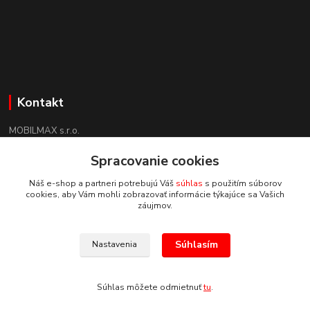
Kontakt
MOBILMAX s.r.o.
+421 910 852 852
Spracovanie cookies
(Po-Pia 8:30 -17:30, So 09:00 - 12:30)
Náš e-shop a partneri potrebujú Váš
súhlas
s použitím súborov
mobilmax@mobilmax.sk
cookies, aby Vám mohli zobrazovať informácie týkajúce sa Vašich
záujmov.
Súhlasím
Nastavenia
2023 MOBILMAX s.r.o.
Súhlas môžete odmietnuť
tu
.
Vytvorené na
Eshop-rychlo.sk