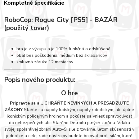
Kompletné špecifikácie
RoboCop: Rogue City [PS5] - BAZÁR
(použitý tovar)
hra je z výkupu a je 100% funkčná a odskúšaná
obal bez poškodenia, médium bez škrabancov
zmluvná záruka 12 mesiacov
Popis nového produktu:
O hre
Pripravte sa a... CHRÁŇTE NEVINNÝCH A PRESADZUJTE
ZÁKONY
Staňte sa napoly ľudským, napoly robotickým, ale úplne
ikonickým policajným hrdinom a pokúste sa vniesť spravodlivosť
do nebezpečných ulíc Starého Detroitu plných zločinu. Vďaka
svojej spoľahlivej zbrani Auto-9, sile z továrne, letom skúseností v
jednotke a celej rade nástrojov budete bojovať proti silám, ktoré