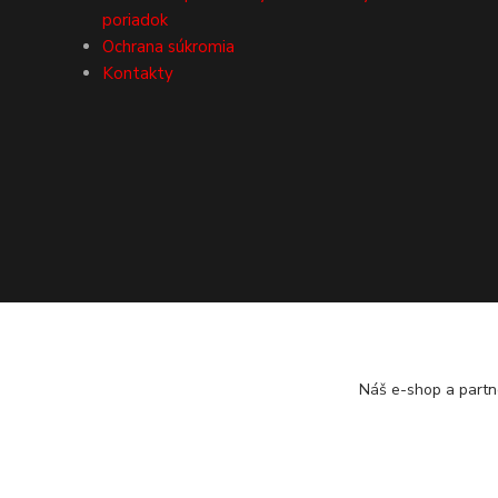
poriadok
Ochrana súkromia
Kontakty
Náš e-shop a partn