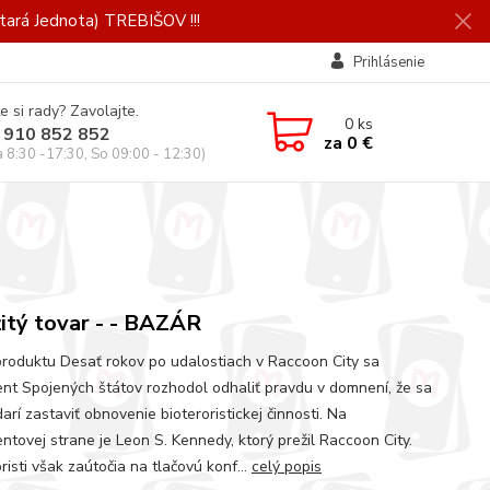
ará Jednota) TREBIŠOV !!!
Prihlásenie
e si rady? Zavolajte.
0
ks
 910 852 852
za
0 €
a 8:30 -17:30, So 09:00 - 12:30)
itý tovar - - BAZÁR
produktu Desať rokov po udalostiach v Raccoon City sa
ent Spojených štátov rozhodol odhaliť pravdu v domnení, že sa
rí zastaviť obnovenie bioteroristickej činnosti. Na
ntovej strane je Leon S. Kennedy, ktorý prežil Raccoon City.
risti však zaútočia na tlačovú konf...
celý popis