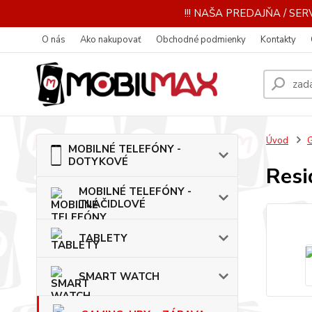
!!! NAŠA PREDAJŇA / SERV
O nás
Ako nakupovať
Obchodné podmienky
Kontakty
Úvod
MOBILNÉ TELEFÓNY -
DOTYKOVÉ
Resi
MOBILNÉ TELEFÓNY -
TLAČIDLOVÉ
TABLETY
SMART WATCH