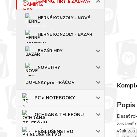
GAMING, HRY a ZÁBAVA
HERNÉ KONZOLY - NOVÉ
HERNÉ KONZOLY - BAZÁR
BAZÁR HRY
NOVÉ HRY
DOPLNKY pre HRÁČOV
Komple
PC a NOTEBOOKY
Popis
OCHRANA TELEFÓNU
Desať rok
zastaviť 
však zaút
PRÍSLUŠENSTVO