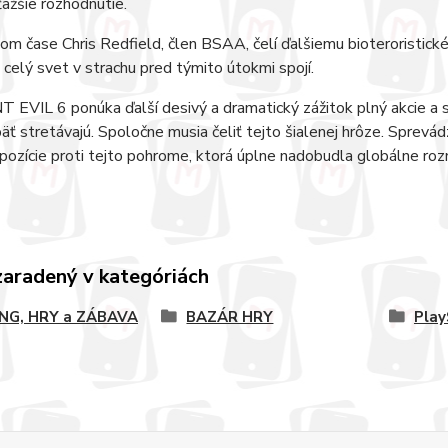
jťažšie rozhodnutie.
om čase Chris Redfield, člen BSAA, čelí ďalšiemu bioteroristickém
 celý svet v strachu pred týmito útokmi spojí.
EVIL 6 ponúka ďalší desivý a dramatický zážitok plný akcie a stra
päť stretávajú. Spoločne musia čeliť tejto šialenej hrôze. Sprevá
 pozície proti tejto pohrome, ktorá úplne nadobudla globálne roz
zaradený v kategóriách
NG, HRY a ZÁBAVA
BAZÁR HRY
Play