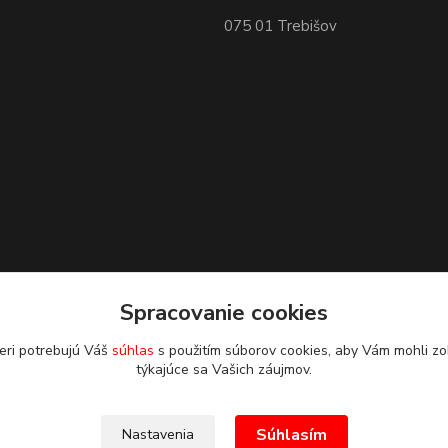
075 01 Trebišov
Spracovanie cookies
eri potrebujú Váš
súhlas
s použitím súborov cookies, aby Vám mohli zo
týkajúce sa Vašich záujmov.
Súhlasím
Nastavenia