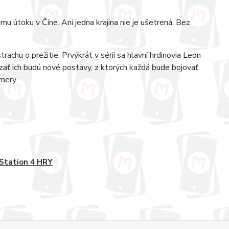
u útoku v Číne. Ani jedna krajina nie je ušetrená. Bez
chu o prežitie. Prvýkrát v sérii sa hlavní hrdinovia Leon
dzať ich budú nové postavy, z ktorých každá bude bojovať
mery.
Station 4 HRY