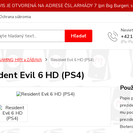
IS JE OTVORENÁ NA ADRESE ČSL.ARMÁDY 7 (pri Big Burgeri, st
Ochrana súkromia
Neviet
Hľadať
+421
(Po-Pi
GAMING, HRY a ZÁBAVA
Resident Evil 6 HD (PS4)
dent Evil 6 HD (PS4)
Použ
Popis 
prezid
mu poda
prezide
Biotero