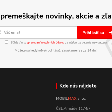
premeškajte novinky, akcie a zľa
Prihlásiť sa
Súhlasím so
spracovaním osobných údajov
za účelom zasielania newslettera.
Môžete sa kedykoľvek odhlásiť. Zasielame raz za 14 dní.
Kde nás nájdete
MOBIL
MAX
s.r.o.
ČSL.Armády 1174/7