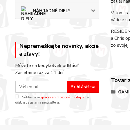
zatiaľ na
NÁHRADNÉ DIELY
V tom ist
nádeje sa
RESIDENT 
a Chris o
Nepremeškajte novinky, akcie
zo svojej
a zľavy!
Môžete sa kedykoľvek odhlásiť.
Zasielame raz za 14 dní.
Tovar 
Prihlásiť sa
GAMI
Súhlasím so
spracovaním osobných údajov
za
účelom zasielania newslettera.