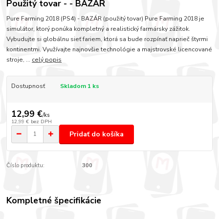
Použitý tovar - - BAZÁR
Pure Farming 2018 (PS4) - BAZÁR (použitý tovar) Pure Farming 2018 je
simulátor, ktorý ponúka kompletný a realistický farmársky zážitok.
Vybudujte si globálnu sieť fariem, ktorá sa bude rozpínať naprieč štyrmi
kontinentmi. Využívajte najnovšie technológie a majstrovské licencované
stroje, ...
celý popis
Dostupnosť
Skladom 1 ks
12,99 €
/
ks
12,99 €
bez DPH
Pridať do košíka
Číslo produktu:
300
Kompletné špecifikácie