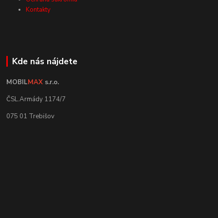
Kontakty
Kde nás nájdete
MOBIL
MAX
s.r.o.
ČSL.Armády 1174/7
075 01 Trebišov