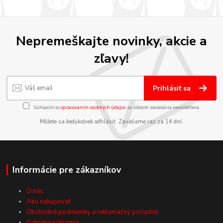
Nepremeškajte novinky, akcie a
zľavy!
Prihlásiť sa
Súhlasím so
spracovaním osobných údajov
za účelom zasielania newslettera.
Môžete sa kedykoľvek odhlásiť. Zasielame raz za 14 dní.
Informácie pre zákazníkov
O nás
Ako nakupovať
Obchodné podmienky a reklamačný poriadok
Ochrana súkromia