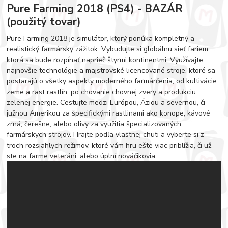
Pure Farming 2018 (PS4) - BAZÁR
(použitý tovar)
Pure Farming 2018 je simulátor, ktorý ponúka kompletný a
realistický farmársky zážitok. Vybudujte si globálnu sieť fariem,
ktorá sa bude rozpínať naprieč štyrmi kontinentmi. Využívajte
najnovšie technológie a majstrovské licencované stroje, ktoré sa
postarajú o všetky aspekty moderného farmárčenia, od kultivácie
zeme a rast rastlín, po chovanie chovnej zvery a produkciu
zelenej energie. Cestujte medzi Európou, Áziou a severnou, či
južnou Amerikou za špecifickými rastlinami ako konope, kávové
zrná, čerešne, alebo olivy za využitia špecializovaných
farmárskych strojov. Hrajte podľa vlastnej chuti a vyberte si z
troch rozsiahlych režimov, ktoré vám hru ešte viac priblížia, či už
ste na farme veteráni, alebo úplní nováčikovia.