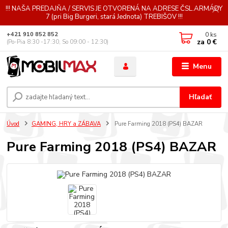
!!! NAŠA PREDAJŇA / SERVIS JE OTVORENÁ NA ADRESE ČSL.ARMÁDY
7 (pri Big Burgeri, stará Jednota) TREBIŠOV !!!
0
ks
+421 910 852 852
za
0 €
(Po-Pia 8:30 -17:30, So 09:00 - 12:30)
Menu
Hľadať
Úvod
GAMING, HRY a ZÁBAVA
Pure Farming 2018 (PS4) BAZAR
Pure Farming 2018 (PS4) BAZAR