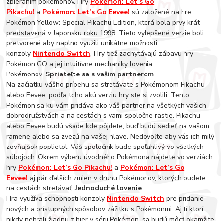
zbieraním pokémonov. Hry
Pokémon: Let’s Go
Pikachu!
a
Pokémon: Let’s Go Eevee!
sú založené na hre
Pokémon Yellow: Special Pikachu Edition, ktorá bola prvý krát
predstavená v Japonsku roku 1998. Tieto vylepšené verzie boli
pretvorené aby naplno využili unikátne možnosti
konzoly
Nintendo Switch
. Hry tiež zachytávajú zábavu hry
Pokémon GO a jej intuitívne mechaniky lovenia
Pokémonov.
Spriateľte sa s vašim partnerom
Na začiatku vášho príbehu sa stretávate s Pokémonom Pikachu
alebo Eevee, podľa toho akú verziu hry ste si zvolili. Tento
Pokémon sa ku vám pridáva ako váš partner na všetkých vašich
dobrodružstvách a na cestách s vami spoločne rastie. Pikachu
alebo Eevee budú všade kde pôjdete, buď budú sedieť na vašom
ramene alebo sa zvezú na vašej hlave. Nedovoľte aby vás ich milý
zovňajšok poplietol. Váš spoločník bude spoľahlivý vo všetkých
súbojoch. Okrem výberu úvodného Pokémona nájdete vo verziách
hry
Pokémon: Let’s Go Pikachu!
a
Pokémon: Let’s Go
Eevee!
aj pár ďalších zmien v druhu Pokémonov, ktorých budete
na cestách stretávať.
Jednoduché lovenie
Hra využíva schopnosti konzoly
Nintendo Switch
pre pridanie
nových a prístupných spôsobov zážitku s Pokémonmi. Aj tí ktorí
nikdy nehrali žiadnu z hier v sérii Pokémon, sa budú môcť okamžite