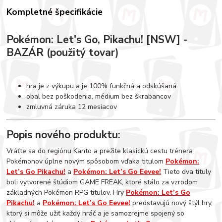
Kompletné špecifikácie
Pokémon: Let's Go, Pikachu! [NSW] -
BAZÁR (použitý tovar)
hra je z výkupu a je 100% funkčná a odskúšaná
obal bez poškodenia, médium bez škrabancov
zmluvná záruka 12 mesiacov
Popis nového produktu:
Vráťte sa do regiónu Kanto a prežite klasickú cestu trénera
Pokémonov úplne novým spôsobom vďaka titulom
Pokémon:
Let’s Go Pikachu!
a
Pokémon: Let’s Go Eevee!
Tieto dva tituly
boli vytvorené štúdiom GAME FREAK, ktoré stálo za vzrodom
základných Pokémon RPG titulov. Hry
Pokémon: Let’s Go
Pikachu!
a
Pokémon: Let’s Go Eevee!
predstavujú nový štýl hry,
ktorý si môže užiť každý hráč a je samozrejme spojený so