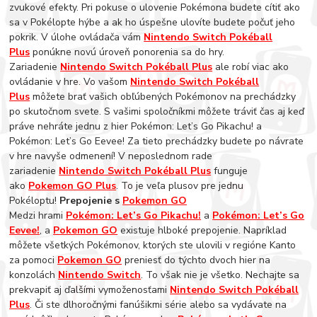
zvukové efekty. Pri pokuse o ulovenie Pokémona budete cítiť ako
sa v Pokélopte hýbe a ak ho úspešne ulovíte budete počuť jeho
pokrik. V úlohe ovládača vám
Nintendo Switch Pokéball
Plus
ponúkne novú úroveň ponorenia sa do hry.
Zariadenie
Nintendo Switch Pokéball Plus
ale robí viac ako
ovládanie v hre. Vo vašom
Nintendo Switch Pokéball
Plus
môžete brať vašich obľúbených Pokémonov na prechádzky
po skutočnom svete. S vašimi spoločníkmi môžete tráviť čas aj keď
práve nehráte jednu z hier Pokémon: Let’s Go Pikachu! a
Pokémon: Let’s Go Eevee! Za tieto prechádzky budete po návrate
v hre navyše odmenení! V neposlednom rade
zariadenie
Nintendo Switch Pokéball Plus
funguje
ako
Pokemon GO Plus
. To je veľa plusov pre jednu
Pokéloptu!
Prepojenie s
Pokemon GO
Medzi hrami
Pokémon: Let’s Go Pikachu!
a
Pokémon: Let’s Go
Eevee!
, a
Pokemon GO
existuje hlboké prepojenie. Napríklad
môžete všetkých Pokémonov, ktorých ste ulovili v regióne Kanto
za pomoci
Pokemon GO
preniesť do týchto dvoch hier na
konzolách
Nintendo Switch
. To však nie je všetko. Nechajte sa
prekvapiť aj ďalšími vymoženosťami
Nintendo Switch Pokéball
Plus
. Či ste dlhoročnými fanúšikmi série alebo sa vydávate na