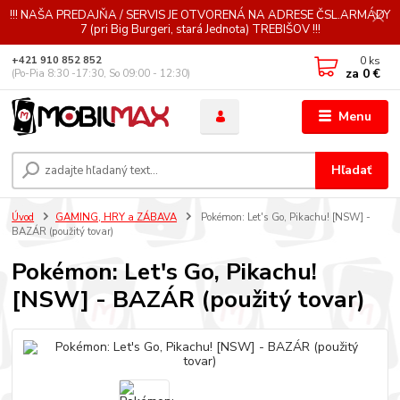
!!! NAŠA PREDAJŇA / SERVIS JE OTVORENÁ NA ADRESE ČSL.ARMÁDY
7 (pri Big Burgeri, stará Jednota) TREBIŠOV !!!
0
ks
+421 910 852 852
za
0 €
(Po-Pia 8:30 -17:30, So 09:00 - 12:30)
Menu
Hľadať
Úvod
GAMING, HRY a ZÁBAVA
Pokémon: Let's Go, Pikachu! [NSW] -
BAZÁR (použitý tovar)
Pokémon: Let's Go, Pikachu!
[NSW] - BAZÁR (použitý tovar)