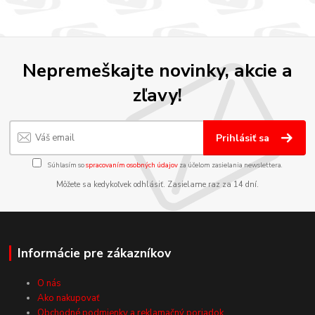
Nepremeškajte novinky, akcie a
zľavy!
Prihlásiť sa
Súhlasím so
spracovaním osobných údajov
za účelom zasielania newslettera.
Môžete sa kedykoľvek odhlásiť. Zasielame raz za 14 dní.
Informácie pre zákazníkov
O nás
Ako nakupovať
Obchodné podmienky a reklamačný poriadok