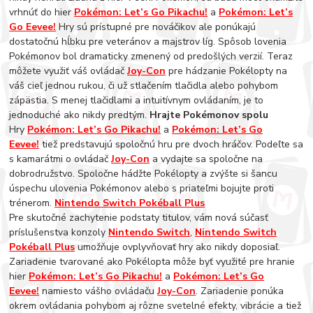
vrhnúť do hier
Pokémon: Let’s Go Pikachu!
a
Pokémon: Let’s
Go Eevee!
Hry sú prístupné pre nováčikov ale ponúkajú
dostatočnú hĺbku pre veteránov a majstrov líg. Spôsob lovenia
Pokémonov bol dramaticky zmenený od predošlých verzií. Teraz
môžete využiť váš ovládač
Joy-Con
pre hádzanie Pokélopty na
váš cieľ jednou rukou, či už stlačením tlačidla alebo pohybom
zápästia. S menej tlačidlami a intuitívnym ovládaním, je to
jednoduché ako nikdy predtým.
Hrajte Pokémonov spolu
Hry
Pokémon: Let’s Go Pikachu!
a
Pokémon: Let’s Go
Eevee!
tiež predstavujú spoločnú hru pre dvoch hráčov. Podeľte sa
s kamarátmi o ovládač
Joy-Con
a vydajte sa spoločne na
dobrodružstvo. Spoločne hádžte Pokélopty a zvýšte si šancu
úspechu ulovenia Pokémonov alebo s priateľmi bojujte proti
trénerom.
Nintendo Switch Pokéball Plus
Pre skutočné zachytenie podstaty titulov, vám nová súčasť
príslušenstva konzoly
Nintendo Switch
,
Nintendo Switch
Pokéball Plus
umožňuje ovplyvňovať hry ako nikdy doposiaľ.
Zariadenie tvarované ako Pokélopta môže byť využité pre hranie
hier
Pokémon: Let’s Go Pikachu!
a
Pokémon: Let’s Go
Eevee!
namiesto vášho ovládaču
Joy-Con
. Zariadenie ponúka
okrem ovládania pohybom aj rôzne svetelné efekty, vibrácie a tiež