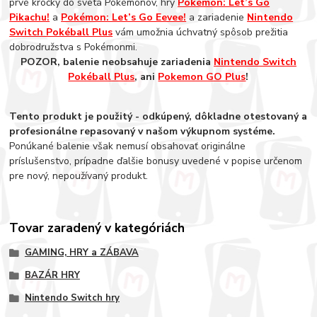
prvé krôčky do sveta Pokémonov, hry
Pokémon: Let’s Go
Pikachu!
a
Pokémon: Let’s Go Eevee!
a zariadenie
Nintendo
Switch Pokéball Plus
vám umožnia úchvatný spôsob prežitia
dobrodružstva s Pokémonmi.
POZOR, balenie neobsahuje zariadenia
Nintendo Switch
Pokéball Plus
, ani
Pokemon GO Plus
!
Tento produkt je použitý - odkúpený, dôkladne otestovaný a
profesionálne repasovaný v našom výkupnom systéme.
Ponúkané balenie však nemusí obsahovať originálne
príslušenstvo, prípadne ďalšie bonusy uvedené v popise určenom
pre nový, nepoužívaný produkt.
Tovar zaradený v kategóriách
GAMING, HRY a ZÁBAVA
BAZÁR HRY
Nintendo Switch hry