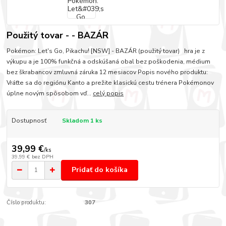
Použitý tovar - - BAZÁR
Pokémon: Let's Go, Pikachu! [NSW] - BAZÁR (použitý tovar) hra je z
výkupu a je 100% funkčná a odskúšaná obal bez poškodenia, médium
bez škrabancov zmluvná záruka 12 mesiacov Popis nového produktu:
Vráťte sa do regiónu Kanto a prežite klasickú cestu trénera Pokémonov
úplne novým spôsobom vď...
celý popis
Dostupnosť
Skladom 1 ks
39,99 €
/
ks
39,99 €
bez DPH
Pridať do košíka
Číslo produktu:
307