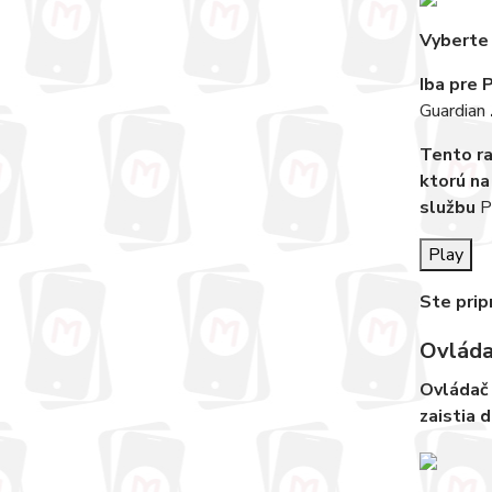
Vyberte 
Iba pre 
Guardian
Tento ra
ktorú na
službu
P
Play
Ste prip
Ovláda
Ovláda
zaistia 