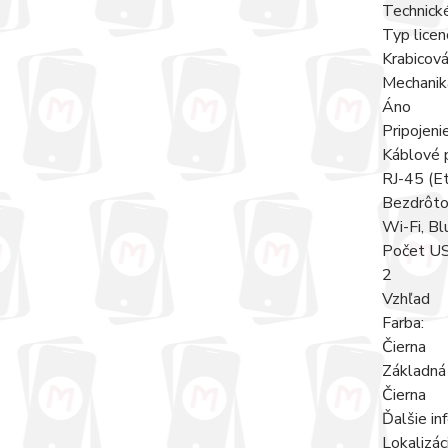
Technick
Typ licen
Krabicov
Mechanik
Áno
Pripojeni
Káblové p
RJ-45 (E
Bezdrôtov
Wi-Fi, B
Počet U
2
Vzhľad
Farba:
Čierna
Základná 
Čierna
Ďalšie in
Lokalizáci