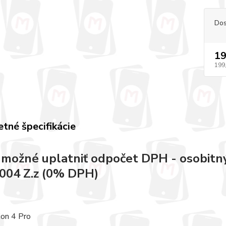
Dos
19
199
tné špecifikácie
e možné uplatniť odpočet DPH - osobitný
004 Z.z (0% DPH)
ion 4 Pro