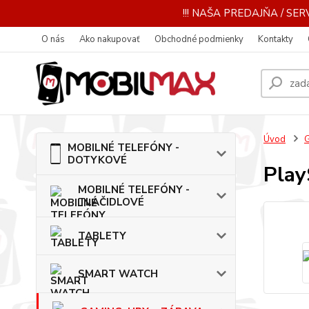
!!! NAŠA PREDAJŇA / SERV
O nás
Ako nakupovať
Obchodné podmienky
Kontakty
Úvod
MOBILNÉ TELEFÓNY -
DOTYKOVÉ
Play
MOBILNÉ TELEFÓNY -
TLAČIDLOVÉ
TABLETY
SMART WATCH