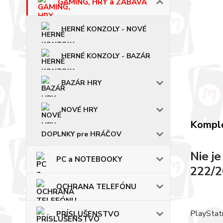
GAMING, HRY a ZÁBAVA
HERNÉ KONZOLY - NOVÉ
HERNÉ KONZOLY - BAZÁR
BAZÁR HRY
NOVÉ HRY
Komple
DOPLNKY pre HRÁČOV
Nie j
PC a NOTEBOOKY
222/2
OCHRANA TELEFÓNU
PlayStat
PRÍSLUŠENSTVO