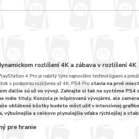
dynamickom rozlíšení 4K a zábava v rozlíšení 4K
ayStation 4 Pro je nabitý tými najnovšími technológiami a prináša t
itok s podporou rozlíšenia až 4K. PS4 Pro
stavia na prvé mies
ičom ďalšie sú už vo vývoji. Zahrajte si tak na systéme PS4 s
ne indie tituly. Konzola je inšpirovaná vývojármi, ale zame
aše obľúbené kôstky budete môcť užiť v intenzívnej grafike
ia, výbušnejšia a celkovo plynulejšia vďaka rýchlejšej a stab
ný pre hranie