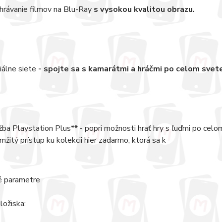
hrávanie filmov na Blu-Ray
s vysokou kvalitou obrazu.
iálne siete
- spojte sa s kamarátmi a hráčmi po celom svet
žba Playstation Plus** - popri možnosti hrať hry s ľuďmi po ce
mžitý prístup ku kolekcii hier zadarmo, ktorá sa k
é parametre
ložiska: