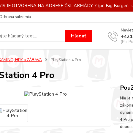
IS JE OTVORENÁ NA ADRESE ČSL.ARMÁDY 7 (pri Big Burgeri, st
Ochrana súkromia
Neviet
Hľadať
+421
(Po-Pi
GAMING, HRY a ZÁBAVA
PlayStation 4 Pro
Station 4 Pro
Použ
Nie je
zákona
dynami
4 Pro j
doposia