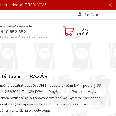
ará Jednota) TREBIŠOV !!!
Prihlásenie
e si rady? Zavolajte.
0
ks
 910 852 852
za
0 €
a 8:30 -17:30, So 09:00 - 12:30)
itý tovar - - BAZÁR
 možné uplatniť odpočet DPH - osobitný režim DPH, podľa § 66
 č. 222/2004 Z.z (0% DPH) PlayStation 4 Pro > Hry v
ckom rozlíšení 4K a zábava v rozlíšení 4K Systém PlayStation
e nabitý tými najnovšími technológiami a prináša ti ten
ľ najrýchlejší, najo...
celý popis