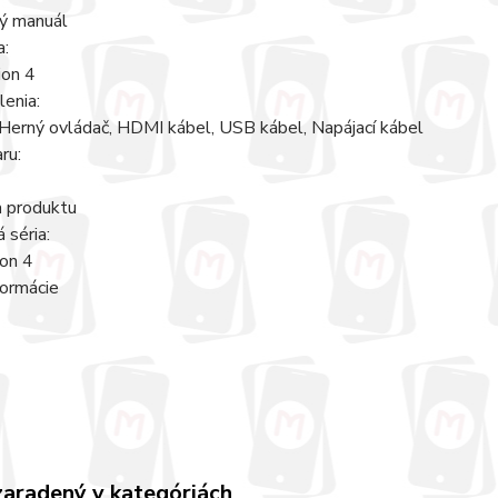
ý manuál
a:
ion 4
enia:
Herný ovládač, HDMI kábel, USB kábel, Napájací kábel
ru:
a produktu
 séria:
ion 4
formácie
zaradený v kategóriách