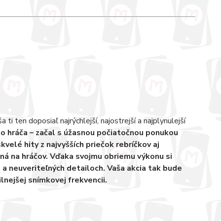
i ten doposiaľ najrýchlejší, najostrejší a najplynulejší
to hráča – začal s úžasnou počiatočnou ponukou
kvelé hity z najvyšších priečok rebríčkov aj
raná na hráčov. Vďaka svojmu obriemu výkonu si
 a neuveriteľných detailoch. Vaša akcia tak bude
ilnejšej snímkovej frekvencii.