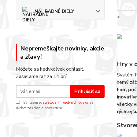
NÁHRADNÉ DIELY
>
Nepremeškajte novinky, akcie
a zľavy!
Hry v 
Môžete sa kedykoľvek odhlásiť.
Systém Pl
Zasielame raz za 14 dní.
herný záž
hier, pr
Prihlásiť sa
inovatív
Súhlasím so
spracovaním osobných údajov
za
všetky v
účelom zasielania newslettera.
rýchlejš
Stvore