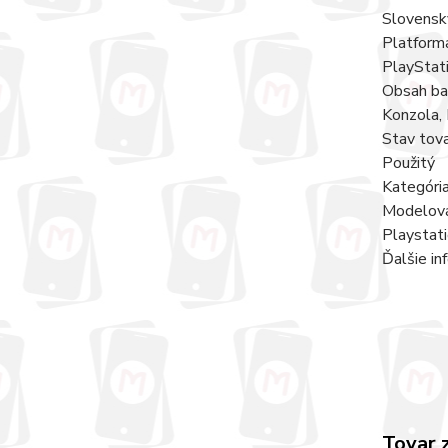
Slovensk
Platform
PlayStat
Obsah bal
Konzola, 
Stav tova
Použitý
Kategóri
Modelová
Playstat
Ďalšie in
Tovar 