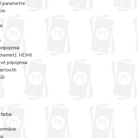
é parametre
cie:
á
a:
e
ripojenia:
thernet), HDMI
é pripojenia:
luetooth
SB:
farba:
formácie
a: