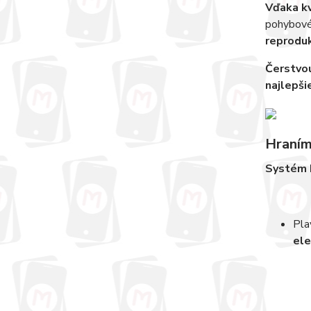
Vďaka kv
pohybové
reprodu
Čerstvou
najlepši
Hraním
Systém P
Pla
ele