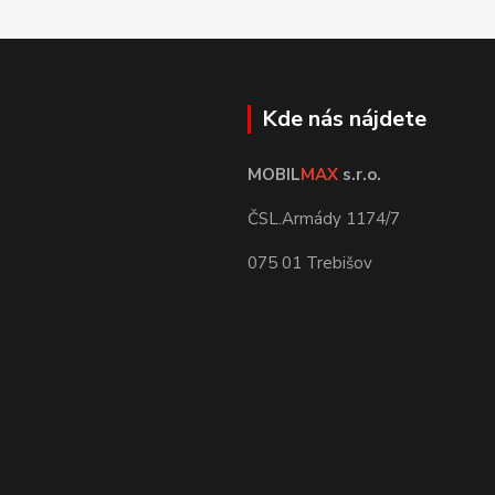
Kde nás nájdete
MOBIL
MAX
s.r.o.
ČSL.Armády 1174/7
075 01 Trebišov