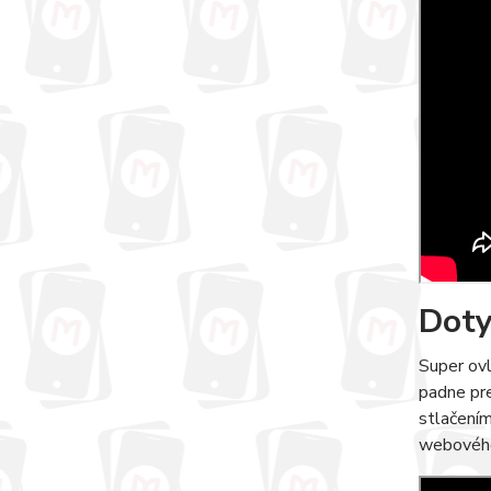
Doty
Super ov
padne pre
stlačením
webového