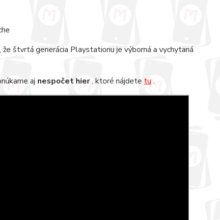
che
 že štvrtá generácia Playstationu je výborná a vychytaná
 ponúkame aj
nespočet hier
, ktoré nájdete
tu
.