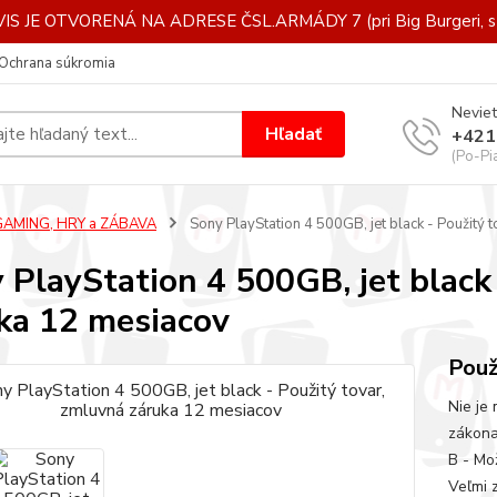
IS JE OTVORENÁ NA ADRESE ČSL.ARMÁDY 7 (pri Big Burgeri, st
Ochrana súkromia
Neviet
Hľadať
+421
(Po-Pi
GAMING, HRY a ZÁBAVA
Sony PlayStation 4 500GB, jet black - Použitý 
 PlayStation 4 500GB, jet black
ka 12 mesiacov
Použ
Nie je
zákona
B - Mo
Veľmi 