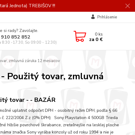
ará Jednota) TREBIŠOV !!!
Prihlásenie
e si rady? Zavolajte.
0
ks
 910 852 852
za
0 €
a 8:30 -17:30, So 09:00 - 12:30)
tovar, zmluvná záruka 12 mesiacov
 - Použitý tovar, zmluvná
itý tovar - - BAZÁR
 možné uplatniť odpočet DPH - osobitný režim DPH, podľa § 66
 č. 222/2004 Z.z (0% DPH) Sony Playstation 4 500GB Trieda
žné hlbšie povrchové škrabance, zreteľnejšie na lesklej ploche
známa značka Sony vyrába konzoly už od roku 1994 a nie je