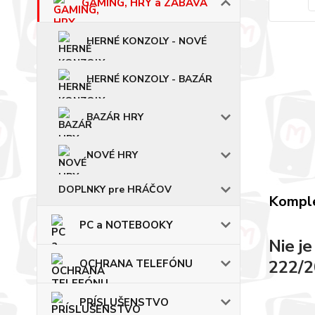
GAMING, HRY a ZÁBAVA
HERNÉ KONZOLY - NOVÉ
HERNÉ KONZOLY - BAZÁR
BAZÁR HRY
NOVÉ HRY
DOPLNKY pre HRÁČOV
Komple
PC a NOTEBOOKY
Nie j
222/2
OCHRANA TELEFÓNU
PRÍSLUŠENSTVO