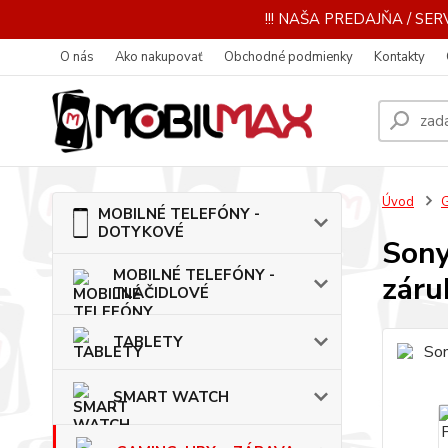
!!! NAŠA PREDAJŇA / SERV
O nás
Ako nakupovať
Obchodné podmienky
Kontakty
Úvod
MOBILNÉ TELEFÓNY -
DOTYKOVÉ
Sony
MOBILNÉ TELEFÓNY -
záru
TLAČIDLOVÉ
TABLETY
SMART WATCH