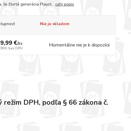
, že štvrtá generácia Playst...
celý popis
tupnosť
Nie je skladom
9,99 €
/
ks
Momentálne nie je k dispozícii
,99 €
bez DPH
 režim DPH, podľa § 66 zákona č.