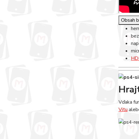
Obsah b
her
bez
nap
mic
HDM
Hraj
Vďaka fun
Vitu
alebo