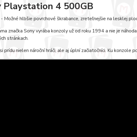
 Playstation 4 500GB
- Možné hlbšie povrchové škrabance, zreteľnejšie na lesklej plo
ma značka Sony vyrába konzoly už od roku 1994 a nie je náhoda,
ch stránkach.
si prídu nielen nároční hráči, ale aj úplní začiatočníci. Ku konzole