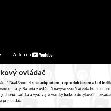
kový ovládač
ládač DualShock 4 s
touchpadom
,
reproduktorom
a
ľad ind
sne do ruky. Batéria v ovládači navyše vydrží aj veľa hodín nepre
 jedného tlačidla a využívajte všetky funkcie dotykového ovládača
 prehliadača.