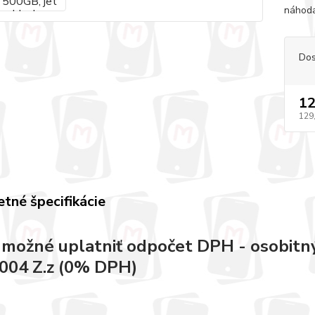
náhoda
Dos
12
129
tné špecifikácie
e možné uplatniť odpočet DPH - osobitný
004 Z.z (0% DPH)