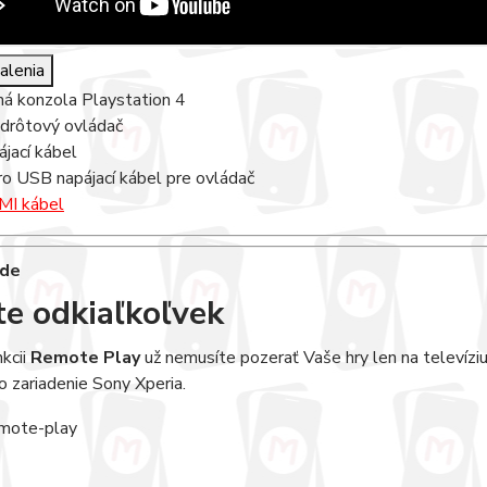
alenia
ná konzola Playstation 4
drôtový ovládač
ájací kábel
ro USB napájací kábel pre ovládač
I kábel
te odkiaľkoľvek
kcii
Remote Play
už nemusíte pozerať Vaše hry len na televíziu
 zariadenie Sony Xperia.