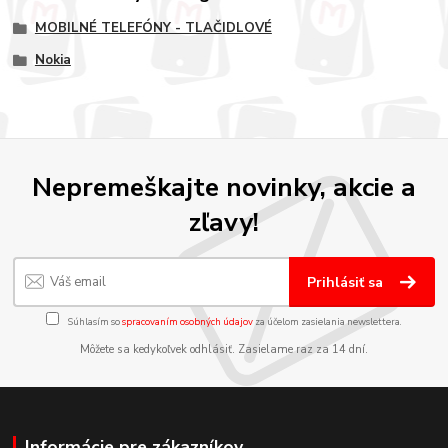
MOBILNÉ TELEFÓNY - TLAČIDLOVÉ
Nokia
Nepremeškajte novinky, akcie a
zľavy!
Prihlásiť sa
Súhlasím so
spracovaním osobných údajov
za účelom zasielania newslettera.
Môžete sa kedykoľvek odhlásiť. Zasielame raz za 14 dní.
Informácie pre zákazníkov