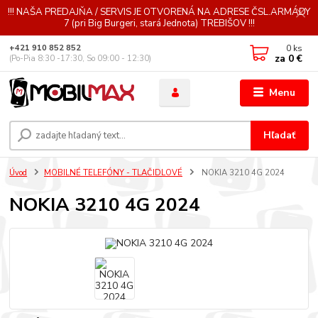
!!! NAŠA PREDAJŇA / SERVIS JE OTVORENÁ NA ADRESE ČSL.ARMÁDY
7 (pri Big Burgeri, stará Jednota) TREBIŠOV !!!
0
ks
+421 910 852 852
za
0 €
(Po-Pia 8:30 -17:30, So 09:00 - 12:30)
Menu
Hľadať
Úvod
MOBILNÉ TELEFÓNY - TLAČIDLOVÉ
NOKIA 3210 4G 2024
NOKIA 3210 4G 2024