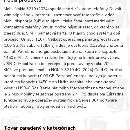
Popis produktu
Mobil Nokia 3210 (2024) spadá medzi základné telefóny. Dovolí
vám pripojiť sa k internetu, zaznamenávať fotografie a videá.
Mobil disponuje 2,4" displejom, vďaka čomu patrí medzi veľmi
kompaktné telefóny. Vnútri možno nájsť priestor, do ktorého sa
zmestí dual SIM + pamäťová karta. O hladký chod systému dbá
procesor Unisoc T107 . Veľkosť operačnej pamäte predstavuje
0,06 GB. Na súbory, fotky aj videá je dostupná 0,125GB vnútorná
pamäť. Potrebnú energiu poskytuje batéria, ktorá má kapacitu
1450 mAh. Za zmienku rozhodne stojí jeho konektorová výbava
USB-C. Mobil Nokia bol verejnosti predstavený v roku 2024.
Kľúčové prednosti mobilu NOKIA 3210 4G (2024) Gold Operačná
pamäť má kapacitu 0,06 GB Potrebnú energiu poskytuje batéria,
ktorá má kapacitu 1450 mAh Určite oceníte jeho konektorovú
výbavu USB-C Rozlíšenie hlavného fotoaparátu na zadnej strane
je 2 Mpx Mobilný telefón je opatrený 2,4" IPS displejom Základné
funkcie spravuje operačný systém Nokia Series 30+ software
platform Súbory, fotky aj videá vám uchová...
Tovar zaradený v kategóriách