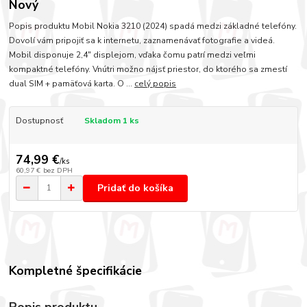
Nový
Popis produktu Mobil Nokia 3210 (2024) spadá medzi základné telefóny.
Dovolí vám pripojiť sa k internetu, zaznamenávať fotografie a videá.
Mobil disponuje 2,4" displejom, vďaka čomu patrí medzi veľmi
kompaktné telefóny. Vnútri možno nájsť priestor, do ktorého sa zmestí
dual SIM + pamäťová karta. O ...
celý popis
Dostupnosť
Skladom 1 ks
74,99 €
/
ks
60,97 €
bez DPH
Pridať do košíka
Kompletné špecifikácie