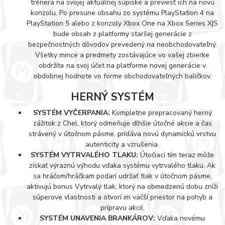
trénera na svojej aktuálnej súpiske a previesť ich na novú
konzolu. Po presune obsahu zo systému PlayStation 4 na
PlayStation 5 alebo z konzoly Xbox One na Xbox Series X|S
bude obsah z platformy staršej generácie z
bezpečnostných dôvodov prevedený na neobchodovateľný.
Všetky mince a predmety zostávajúce vo vašej zbierke
obdržíte na svoj účet na platforme novej generácie v
obdobnej hodnote vo forme obchodovateľných balíčkov.
HERNÝ SYSTÉM
SYSTÉM VYČERPANIA:
Kompletne prepracovaný herný
zážitok z Chel, ktorý odmeňuje dlhšie útočné akcie a čas
strávený v útočnom pásme, pridáva novú dynamickú vrstvu
autenticity a vzrušenia.
SYSTÉM VYTRVALÉHO TLAKU:
Útočiaci tím teraz môže
získať výraznú výhodu vďaka systému vytrvalého tlaku. Ak
sa hráčom/hráčkam podarí udržať tlak v útočnom pásme,
aktivujú bonus Vytrvalý tlak, ktorý na obmedzenú dobu zníži
súperove vlastnosti a otvorí im väčší priestor na pohyb a
prípravu akcií.
SYSTÉM UNAVENIA BRANKÁROV:
Vďaka novému