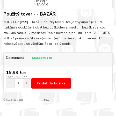
Použitý tovar - - BAZÁR
NHL 24 CZ [PS5] - BAZÁR (použitý tovar) hra je z výkupu a je 100%
funkčná a odskúšaná obal bez poškodenia, médium bez škrabancov
zmluvná záruka 12 mesiacov Popis nového produktu: O hre EA SPORTS
NHL 24 ponúka vďaka novým herným funkciám a prvkom autentickú
hokejovú akciu so všetkým. Zakú...
celý popis
Dostupnosť
Skladom 1 ks
19,99 €
/
ks
19,99 €
bez DPH
Pridať do košíka
Číslo produktu:
301