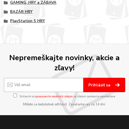
GAMING, HRY a ZÁBAVA
BAZÁR HRY
PlayStation 5 HRY
Nepremeškajte novinky, akcie a
zľavy!
Prihlásiť sa
Súhlasím so
spracovaním osobných údajov
za účelom zasielania newslettera.
Môžete sa kedykoľvek odhlásiť. Zasielame raz za 14 dní.