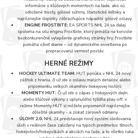
informácie o kľúčových momentoch na ľade, ako sú
odložené tresty, gólové súhrny, štatistické míľniky a
najrôznejšie doplnky zdôrazňujúce nápadité gólové oslavy.
ENGINE FROSTBITE:
EA SPORTS NHL 24 sa ďalej
spolieha na silu enginu Frostbite, ktorý prináša na konzole
bezkonkurenčné vylepšenie grafickej stránky hry. Frostbite
pomáha oživiť dianie – od dynamického osvetlenia po
prepracovanú vernosť postáv.
HERNÉ REŽIMY
HOCKEY ULTIMATE TEAM:
HUT ponúka v NHL 24 nový
zážitok z hrania, či už ide o oslavu malých detailov, alebo
pripomienku veľkých okamihov hokejovej histórii.
MOMENTY HUT:
Či už ide o zápas z hokejových dejín,
alebo kľúčové výkony z uplynulého týždňa play-off, v
režime Momenty HUT si môžete pripomenúť najrôznejšie
dôležité okamihy - a získať zároveň odmeny.
ÚLOHY 2.0:
NHL 24 predstavuje nový systém sledovania
úloh v reálnom čase založený na typoch predmetov, tímoch,
hokejistoch/hokejistkách a akciách na ľade, a to všetko ruka