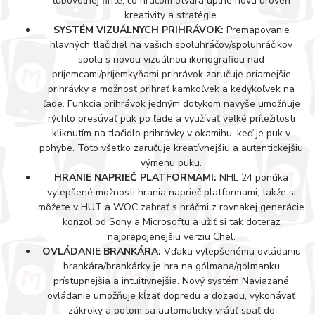
ľubovoľnej finte, čo hráčom otvára úplne novú úroveň
kreativity a stratégie.
SYSTÉM VIZUÁLNYCH PRIHRÁVOK:
Premapovanie
hlavných tlačidiel na vašich spoluhráčov/spoluhráčikov
spolu s novou vizuálnou ikonografiou nad
príjemcami/príjemkyňami prihrávok zaručuje priamejšie
prihrávky a možnosť prihrať kamkoľvek a kedykoľvek na
ľade. Funkcia prihrávok jedným dotykom navyše umožňuje
rýchlo presúvať puk po ľade a využívať veľké príležitosti
kliknutím na tlačidlo prihrávky v okamihu, keď je puk v
pohybe. Toto všetko zaručuje kreatívnejšiu a autentickejšiu
výmenu puku.
HRANIE NAPRIEČ PLATFORMAMI:
NHL 24 ponúka
vylepšené možnosti hrania naprieč platformami, takže si
môžete v HUT a WOC zahrať s hráčmi z rovnakej generácie
konzol od Sony a Microsoftu a užiť si tak doteraz
najprepojenejšiu verziu Chel.
OVLÁDANIE BRANKÁRA:
Vďaka vylepšenému ovládaniu
brankára/brankárky je hra na gólmana/gólmanku
prístupnejšia a intuitívnejšia. Nový systém Naviazané
ovládanie umožňuje kĺzať dopredu a dozadu, vykonávať
zákroky a potom sa automaticky vrátiť späť do