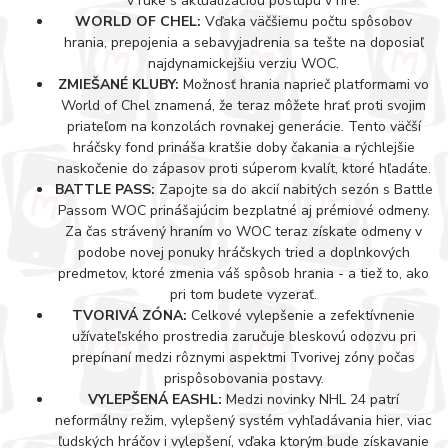
v ruke s aktualizáciou postupu v hre.
WORLD OF CHEL:
Vďaka väčšiemu počtu spôsobov
hrania, prepojenia a sebavyjadrenia sa tešte na doposiaľ
najdynamickejšiu verziu WOC.
ZMIEŠANÉ KLUBY:
Možnosť hrania naprieč platformami vo
World of Chel znamená, že teraz môžete hrať proti svojim
priateľom na konzolách rovnakej generácie. Tento väčší
hráčsky fond prináša kratšie doby čakania a rýchlejšie
naskočenie do zápasov proti súperom kvalít, ktoré hľadáte.
BATTLE PASS:
Zapojte sa do akcií nabitých sezón s Battle
Passom WOC prinášajúcim bezplatné aj prémiové odmeny.
Za čas strávený hraním vo WOC teraz získate odmeny v
podobe novej ponuky hráčskych tried a doplnkových
predmetov, ktoré zmenia váš spôsob hrania - a tiež to, ako
pri tom budete vyzerať.
TVORIVÁ ZÓNA:
Celkové vylepšenie a zefektívnenie
užívateľského prostredia zaručuje bleskovú odozvu pri
prepínaní medzi rôznymi aspektmi Tvorivej zóny počas
prispôsobovania postavy.
VYLEPŠENÁ EASHL:
Medzi novinky NHL 24 patrí
neformálny režim, vylepšený systém vyhľadávania hier, viac
ľudských hráčov i vylepšení, vďaka ktorým bude získavanie