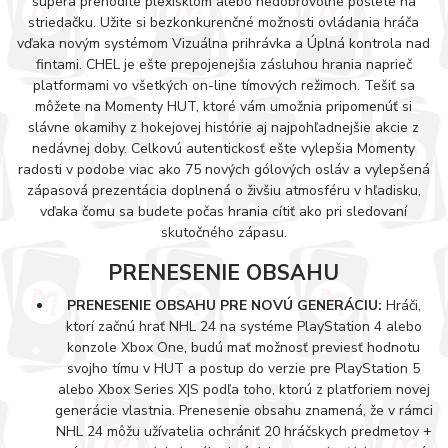
súpera prehodíte plexisklom alebo nedobrovoľne pošlete na
striedačku. Užite si bezkonkurenčné možnosti ovládania hráča
vďaka novým systémom Vizuálna prihrávka a Úplná kontrola nad
fintami. CHEL je ešte prepojenejšia zásluhou hrania naprieč
platformami vo všetkých on-line tímových režimoch. Tešiť sa
môžete na Momenty HUT, ktoré vám umožnia pripomenúť si
slávne okamihy z hokejovej histórie aj najpohľadnejšie akcie z
nedávnej doby. Celkovú autentickosť ešte vylepšia Momenty
radosti v podobe viac ako 75 nových gólových osláv a vylepšená
zápasová prezentácia doplnená o živšiu atmosféru v hľadisku,
vďaka čomu sa budete počas hrania cítiť ako pri sledovaní
skutočného zápasu.
PRENESENIE OBSAHU
PRENESENIE OBSAHU PRE NOVÚ GENERÁCIU:
Hráči,
ktorí začnú hrať NHL 24 na systéme PlayStation 4 alebo
konzole Xbox One, budú mať možnosť previesť hodnotu
svojho tímu v HUT a postup do verzie pre PlayStation 5
alebo Xbox Series X|S podľa toho, ktorú z platforiem novej
generácie vlastnia. Prenesenie obsahu znamená, že v rámci
NHL 24 môžu užívatelia ochrániť 20 hráčskych predmetov +