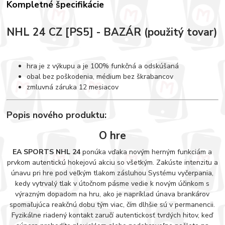
Kompletné špecifikácie
NHL 24 CZ [PS5] - BAZÁR (použitý tovar)
hra je z výkupu a je 100% funkčná a odskúšaná
obal bez poškodenia, médium bez škrabancov
zmluvná záruka 12 mesiacov
Popis nového produktu:
O hre
EA SPORTS NHL 24
ponúka vďaka novým herným funkciám a
prvkom autentickú hokejovú akciu so všetkým. Zakúste intenzitu a
únavu pri hre pod veľkým tlakom zásluhou Systému vyčerpania,
kedy vytrvalý tlak v útočnom pásme vedie k novým účinkom s
výrazným dopadom na hru, ako je napríklad únava brankárov
spomaľujúca reakčnú dobu tým viac, čím dlhšie sú v permanencii.
Fyzikálne riadený kontakt zaručí autentickosť tvrdých hitov, keď