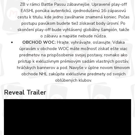
ZB v rámci Battle Passu zábavnejšie. Upravené play-off
EASHL ponúka autentickú, zjednodušenú 16-zápasovú
cestu k titulu, kde jedno zaváhanie znamená koniec. Počas
postupu pavúkom budete tiež získavať body úrovní. Po
skončení play-off bude vyhlásený globálny šampión, takže
o zábavu a napätie nebude núdza.
OBCHOD WOC:
Hrajte, vyhrávajte, oslavujte. Vďaka
úpravám v obchode WOC máte možnosť získať ešte viac
predmetov na prispôsobenie svojej postavy, rovnako ako
prístup k exkluzívnym prémiovým sadám vlastných postáv,
hráčskych bannerov a pod. Navyše v úplne novom tímovom
obchode NHL zakúpite exkluzívne predmety od svojich
obľúbených klubov.
Reveal Trailer