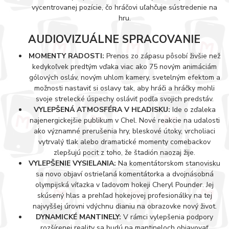
vycentrovanej pozície, čo hráčovi uľahčuje sústredenie na
hru.
AUDIOVIZUÁLNE SPRACOVANIE
MOMENTY RADOSTI:
Prenos zo zápasu pôsobí živšie než
kedykoľvek predtým vďaka viac ako 75 novým animáciám
gólových osláv, novým uhlom kamery, svetelným efektom a
možnosti nastaviť si oslavy tak, aby hráči a hráčky mohli
svoje strelecké úspechy osláviť podľa svojich predstáv.
VYLEPŠENÁ ATMOSFÉRA V HĽADISKU:
Ide o zďaleka
najenergickejšie publikum v Chel. Nové reakcie na udalosti
ako významné prerušenia hry, bleskové útoky, vrcholiaci
vytrvalý tlak alebo dramatické momenty comebackov
zlepšujú pocit z toho, že štadión naozaj žije.
VYLEPŠENIE VYSIELANIA:
Na komentátorskom stanovisku
sa novo objaví ostrieľaná komentátorka a dvojnásobná
olympijská víťazka v ľadovom hokeji Cheryl Pounder. Jej
skúsený hlas a prehľad hokejovej profesionálky na tej
najvyššej úrovni vdýchnu dianiu na obrazovke nový život.
DYNAMICKÉ MANTINELY:
V rámci vylepšenia podpory
rozšírenej reality sa budú na mantineloch objavovať