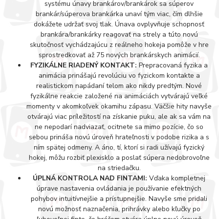
systému únavy brankárov/brankárok sa súperov
brankár/súperova brankárka unaví tým viac, čím dlhšie
dokážete udržať svoj tlak. Únava ovplyvňuje schopnosť
brankára/brankárky reagovať na strely a túto novú
skutočnosť vychádzajúcu z reálneho hokeja pomôže v hre
sprostredkovať až 75 nových brankárskych animácií.
FYZIKÁLNE RIADENÝ KONTAKT:
Prepracovaná fyzika a
animácia prinášajú revolúciu vo fyzickom kontakte a
realistickom napádaní telom ako nikdy predtým. Nové
fyzikálne reakcie založené na animáciách vytvárajú veľké
momenty v akomkoľvek okamihu zápasu. Väčšie hity navyše
otvárajú viac príležitostí na získanie puku, ale ak sa vám na
ne nepodarí nadviazať, ocitnete sa mimo pozície, čo so
sebou prináša novú úroveň hrateľnosti v podobe rizika a s
ním spätej odmeny. A áno, tí, ktorí si radi užívajú fyzický
hokej, môžu rozbiť plexisklo a poslať súpera nedobrovoľne
na striedačku.
ÚPLNÁ KONTROLA NAD FINTAMI:
Vďaka kompletnej
úprave nastavenia ovládania je používanie efektných
pohybov intuitívnejšie a prístupnejšie. Navyše sme pridali
novú možnosť naznačenia, prihrávky alebo kľučky po