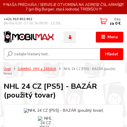
!!! NAŠA PREDAJŇA / SERVIS JE OTVORENÁ NA ADRESE ČSL.ARMÁDY
7 (pri Big Burgeri, stará Jednota) TREBIŠOV !!!
0
ks
+421 910 852 852
za
0 €
(Po-Pia 8:30 -17:30, So 09:00 - 12:30)
Menu
Hľadať
Úvod
GAMING, HRY a ZÁBAVA
NHL 24 CZ [PS5] - BAZÁR (použitý
tovar)
NHL 24 CZ [PS5] - BAZÁR
(použitý tovar)