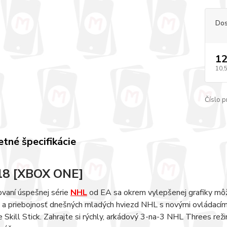
Dos
12
10,
Číslo p
tné špecifikácie
18 [XBOX ONE]
vaní úspešnej série
NHL
od EA sa okrem vylepšenej grafiky môže
tu a priebojnosť dnešných mladých hviezd NHL s novými ovládac
 Skill Stick. Zahrajte si rýchly, arkádový 3-na-3 NHL Threes re