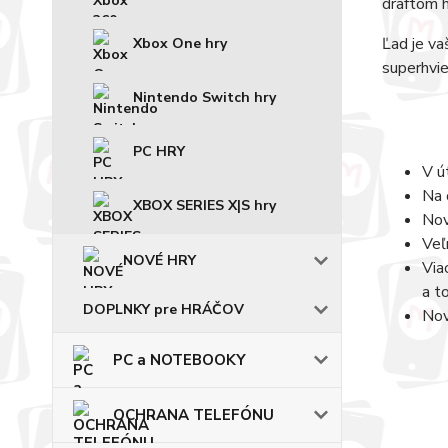
draftom h
Ľad je va
Xbox One hry
superhvi
Nintendo Switch hry
PC HRY
V ú
Na 
XBOX SERIES X|S hry
Nov
Veľ
NOVÉ HRY
Via
a t
DOPLNKY pre HRÁČOV
Nov
PC a NOTEBOOKY
OCHRANA TELEFÓNU