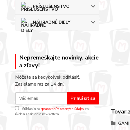
PRÍSLUŠENSTVO
NÁHRADNÉ DIELY
Nepremeškajte novinky, akcie
a zľavy!
Môžete sa kedykoľvek odhlásiť.
Zasielame raz za 14 dní.
Prihlásiť sa
Súhlasím so
spracovaním osobných údajov
za
Tovar 
účelom zasielania newslettera.
GAMI