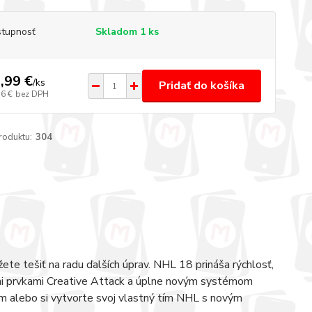
tupnosť
Skladom 1 ks
,99 €
/
ks
Pridať do košíka
56 €
bez DPH
roduktu:
304
te tešiť na radu ďalších úprav. NHL 18 prináša rýchlosť,
ími prvkami Creative Attack a úplne novým systémom
žim alebo si vytvorte svoj vlastný tím NHL s novým