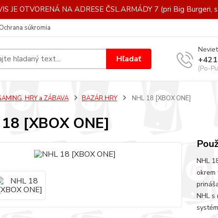
IS JE OTVORENÁ NA ADRESE ČSL.ARMÁDY 7 (pri Big Burgeri, st
Ochrana súkromia
Neviet
Hľadať
+421
(Po-Pi
GAMING, HRY a ZÁBAVA
BAZÁR HRY
NHL 18 [XBOX ONE]
 18 [XBOX ONE]
Použ
NHL 18
okrem 
prináš
NHL s 
systém