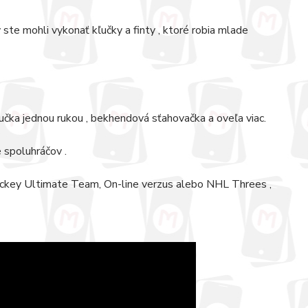
ste mohli vykonať kľučky a finty , ktoré robia mlade
učka jednou rukou , bekhendová sťahovačka a oveľa viac.
 spoluhráčov .
Hockey Ultimate Team, On-line verzus alebo NHL Threes ,