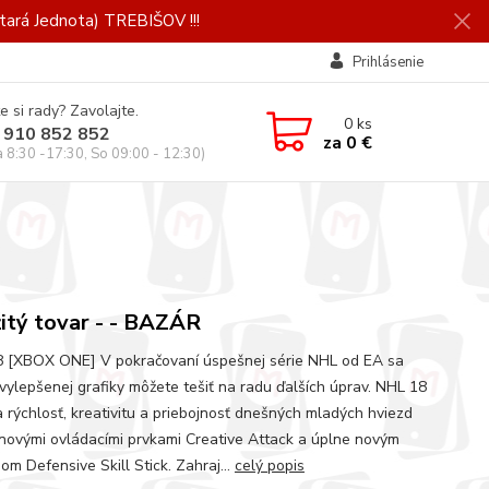
ará Jednota) TREBIŠOV !!!
Prihlásenie
e si rady? Zavolajte.
0
ks
 910 852 852
za
0 €
a 8:30 -17:30, So 09:00 - 12:30)
itý tovar - - BAZÁR
 [XBOX ONE] V pokračovaní úspešnej série NHL od EA sa
vylepšenej grafiky môžete tešiť na radu ďalších úprav. NHL 18
a rýchlosť, kreativitu a priebojnosť dnešných mladých hviezd
novými ovládacími prvkami Creative Attack a úplne novým
om Defensive Skill Stick. Zahraj...
celý popis