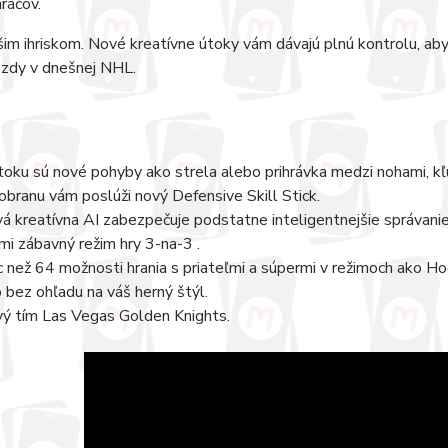
ráčov.
šim ihriskom. Nové kreatívne útoky vám dávajú plnú kontrolu, aby 
ezdy v dnešnej NHL.
toku sú nové pohyby ako strela alebo prihrávka medzi nohami, kľ
obranu vám poslúži nový Defensive Skill Stick.
á kreatívna AI zabezpečuje podstatne inteligentnejšie správanie
mi zábavný režim hry 3-na-3 .
c než 64 možnosti hrania s priateľmi a súpermi v režimoch ako 
o bez ohľadu na váš herný štýl.
ý tím Las Vegas Golden Knights.