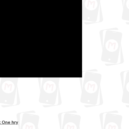
 One hry