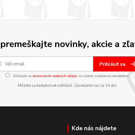
premeškajte novinky, akcie a zľa
Prihlásiť sa
Súhlasím so
spracovaním osobných údajov
za účelom zasielania newslettera.
Môžete sa kedykoľvek odhlásiť. Zasielame raz za 14 dní.
Kde nás nájdete