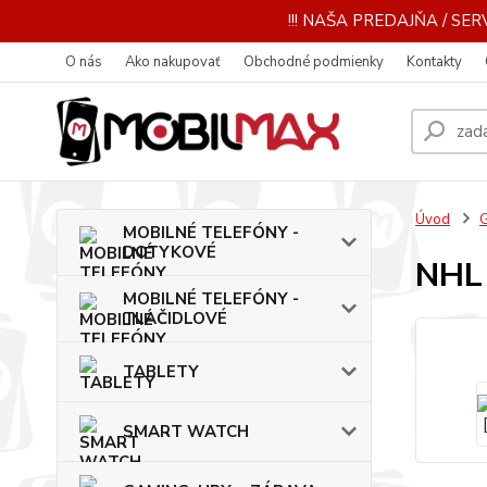
!!! NAŠA PREDAJŇA / SERV
O nás
Ako nakupovať
Obchodné podmienky
Kontakty
Úvod
MOBILNÉ TELEFÓNY -
DOTYKOVÉ
NHL
MOBILNÉ TELEFÓNY -
TLAČIDLOVÉ
TABLETY
SMART WATCH