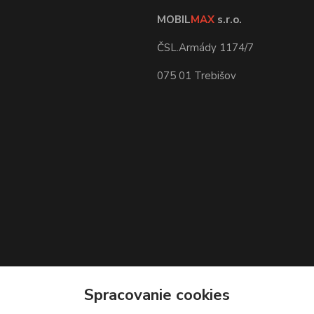
MOBIL
MAX
s.r.o.
ČSL.Armády 1174/7
075 01 Trebišov
Spracovanie cookies